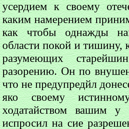
усердием к своему отеч
каким намерением приним
как чтобы однажды нав
области покой и тишину, 
разумеющих старейшин
разорению. Он по внушен
что не предупредйл донес
яко своему истинному
ходатайством вашим у
испросил на сие разреше