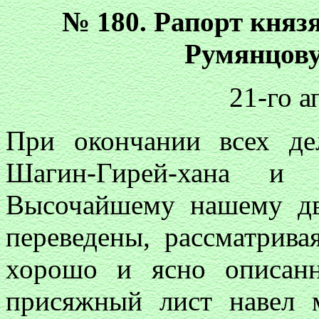
№ 180. Рапорт княз
Румянцову
21-го а
При окончании всех де
Шагин-Гирей-хана и
Высочайшему нашему дв
переведены, рассматрива
хорошо и ясно описан
присяжный лист навел 