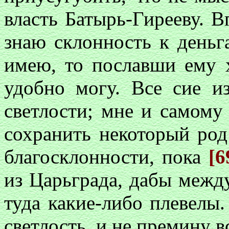
власть Батырь-Гирееву. В
знаю склонность к деньг
имею, то пославши ему 
удобно могу. Все сие из
светлости; мне и самому
сохранить некоторый ро
благосклонности, пока
[6
из Царьграда, дабы межд
туда какие-либо плевелы.
светлость, и не премину в