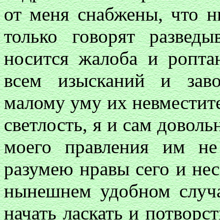
от меня снабжены, что н
только говорят развед
носится жалоба и ропта
всем изысканий и заво
малому уму их невместител
светлость, я и сам доволь
моего правления им не
разумею нравы сего и не
нынешнем удобном случа
начать ласкать и потворс