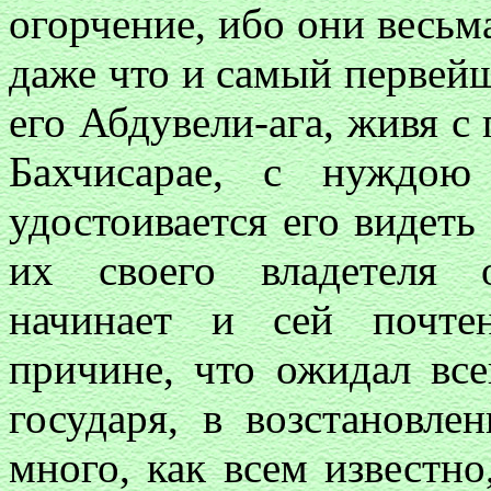
огорчение, ибо они весьм
даже что и самый первей
его Абдувели-ага, живя с
Бахчисарае, с нуждою
удостоивается его видеть
их своего владетеля 
начинает и сей почте
причине, что ожидал все
государя, в возстановле
много, как всем известно