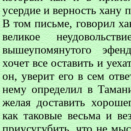
усердие и верность хану 
В том письме, говорил хан
великое неудовольс
вышеупомянутого эфен
хочет все оставить и уеха
он, уверит его в сем отве
нему определил в Тамани
желая доставить хороше
как таковые весьма и ве
приусугубить, что не мыс