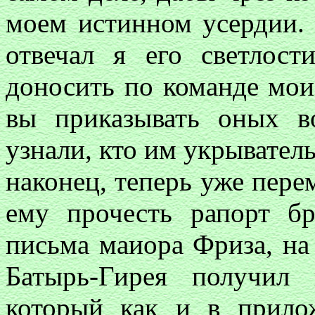
моем истинном усердии. 
отвечал я его светлос
доносить по команде мои
вы приказывать оных во
узнали, кто им укрывательс
наконец, теперь уже перем
ему прочесть рапорт б
письма маиора Фриза, на 
Батырь-Гирея получил 
который как и в прило