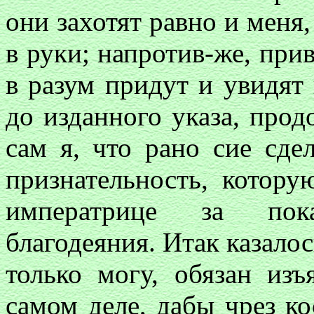
они захотят равно и меня,
в руки; напротив-же, при
в разум придут и увидят 
до изданного указа, прод
сам я, что рано сие сде
признательность, котор
императрице за пок
благодеяния. Итак казалос
только могу, обязан изъ
самом деле, дабы чрез ко