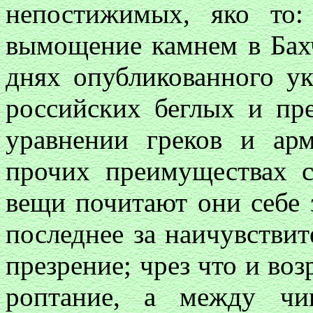
непостижимых, яко то:
вымощение камнем в Бахч
днях опубликованного ук
российских беглых и пр
уравнении греков и ар
прочих преимуществах 
вещи почитают они себе 
последнее за наичувстви
презрение; чрез что и во
роптание, а между чи