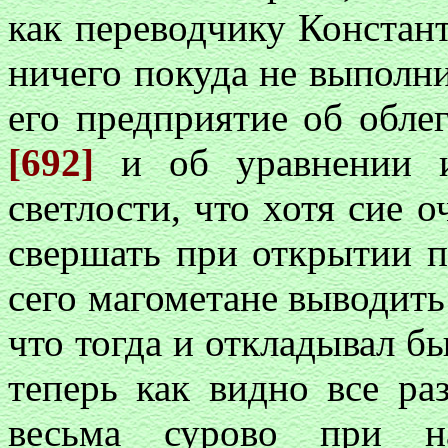
как переводчику Констан
ничего покуда не выполни
его предприятие об обле
[692]
и об уравнении и
светлости, что хотя сие о
свершать при открытии п
сего магометане выводить
что тогда и откладывал б
теперь как видно все ра
весьма сурово при н