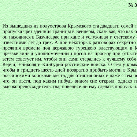
№ 3
Из вышедших из полуострова Крымского ста двадцати семей т
пропуска чрез здешния границы в Бендеры, сказывая, что как 
он находился в Бахчисарае при хане и услуживал г. статском
известиями лет до трех. А при некоторых разговорах секретно
прежния времена под державою турецкою властвующим в Кр
чрезвычайный уполномоченный посол на просьбу при отбытии 
затем советует им, чтобы они сами старались к лучшему себ
Керчи, Ениколя и Кинбурна российские войска. О сем у кры
чтобы в тридцать шесть дней возвратно прибыть могли в Кры
российскими войсками места, для отнятия оных и даже с тем по
что он льстя, под каким нибудь видом сие открыл, однако 
высокопревосходительства, повелите-ли ему сделать пропуск 