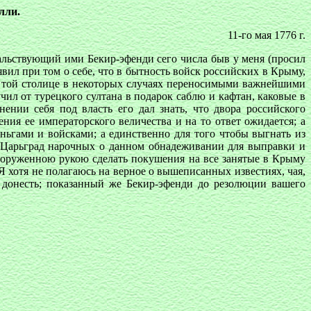
лли.
11-го мая 1776 г.
альствующий ими Бекир-эфенди сего числа быв у меня (просил
вил при том о себе, что в бытность войск российских в Крыму,
 той столице в некоторых случаях переносимыми важнейшими
чил от турецкого султана в подарок саблю и кафтан, каковые в
ии себя под власть его дал знать, что двора российского
ия ее императорского величества и на то ответ ожидается; а
ньгами и войсками; а единственно для того чтобы выгнать из
в Царьград нарочных о данном обнадеживании для выправки и
вооруженною рукою сделать покушения на все занятые в Крыму
 Я хотя не полагаюсь на верное о вышеписанных известиях, чая,
у донесть; показанный же Бекир-эфенди до резолюции вашего