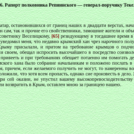
6. Рапорт полковника Репнинского — генерал-поручику Теке
атар, остановившихся от границ наших в двадцати верстах, нач
он сам, так и прочие его свойственники, тамошние жители и объя
у советнику Веселицкому,
[65]
резидующему в тогдашнее время в
 уведомил меня, что недавно крымский хан чрез нарочного полу
ыму присылали, и притом на требование крымцов о подчинен
своем, обещал испросить высочайшего в посредство соизволен
я привееть и при требованиях обещает потаенно им помогать де
мского хана было собрание начальникам и положено послать 
м, причем, если желаемого получить не могут, то намеренны 
ложили, что хотя всем пропасть, однако сие произвесть в дело.
при сей оказии, не упустил вашему высокопревосходительств
или возвратить в Крым, оставлен мною за границею нашею.