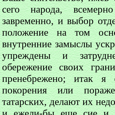
сего народа, всемерн
завременно, и выбор отд
положение на том осн
внутренние замыслы ускр
упреждены и затрудн
обережение своих гран
пренебрежено; итак я
покорения или пораж
татарских, делают их нед
и ежели-бы еще сие и 