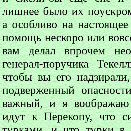
лишнее было их поускром
а особливо на настоящее 
помощь нескоро или вовсе
вам делал впрочем нео
генерал-поручика Текел
чтобы вы его надзирали,
подверженный опасност
важный, и я воображаю
идут к Перекопу, что с
турками, и что турки в