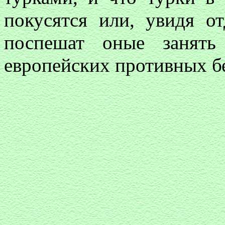
покусятся или, увидя о
поспешат оные занять
европейских противных бе