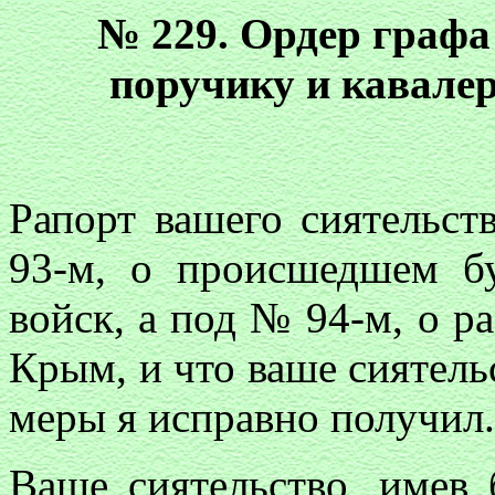
№ 229. Ордер графа
поручику и кавале
Рапорт вашего сиятельст
93-м, о происшедшем б
войск, а под № 94-м, о р
Крым, и что ваше сиятель
меры я исправно получил
Ваше сиятельство, имев