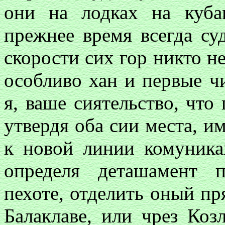
они на лодках на куба
прежнее время всегда су
скорости сих гор никто н
особливо хан и первые ч
я, ваше сиятельство, чт
утвердя оба сии места, и
к новой линии комуника
определя деташамент 
пехоте, отделить оный п
Балаклаве, или чрез Коз