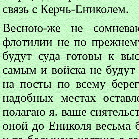
связь с Керчь-Ениколем.
Весною-же не сомнева
флотилии не по прежнему
будут суда готовы к вы
самым и войска не будут
на посты по всему берег
надобных местах остав
полагаю я. ваше сиятельст
оной до Ениколя весьма б