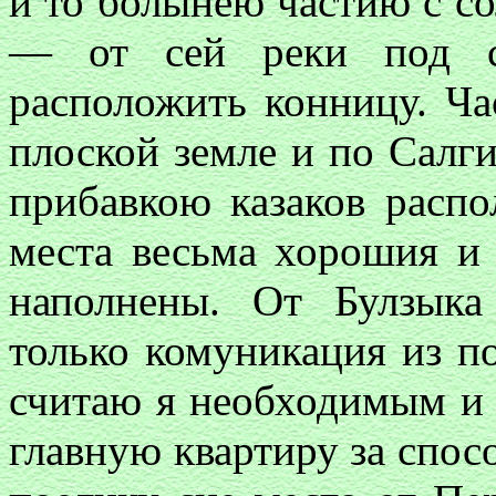
и то болынею частию с со
— от сей реки под 
расположить конницу. Ча
плоской земле и по Салги
прибавкою казаков распо
места весьма хорошия и
наполнены. От Булзык
только комуникация из по
считаю я необходимым и 
главную квартиру за спосо