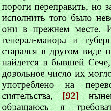
пороги переправить, но 
исполнить того было нев
они в прежнем месте. И
генерал-маиора и губе
старался в другом виде п
найдется в бывшей Сече,
довольное число их могло
употреблено на пере
сиятельства,
[92]
нынеш
обращаюсь я требова