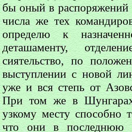
бы оный в распоряжений 
числа же тех командиро
определю к назначе
деташаменту, отделен
сиятельство, по положе
выступлении с новой лин
уже и вся степь от Азов
При том же в Шунгарах
узкому месту способно т
что они в последнюю 