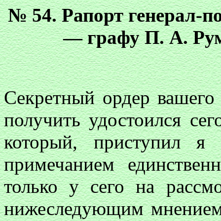
№ 54. Рапорт генерал-п
— графу П. А. Ру
Секретный ордер вашего с
получить удостоился сег
который, приступил я
примечанием единственн
только у сего на рассмо
нижеследующим мнением