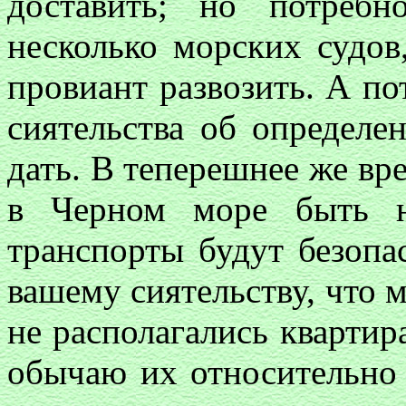
доставить; но потреб
несколько морских судов
провиант развозить. А п
сиятельства об определе
дать. В теперешнее же вр
в Черном море быть н
транспорты будут безопа
вашему сиятельству, что 
не располагались квартира
обычаю их относительно 