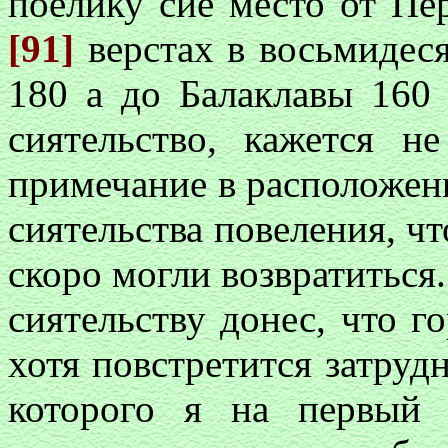
поелику сие место от Пер
[91]
верстах в восьмидес
180 а до Балаклавы 160 
сиятельство, кажется н
примечание в расположен
сиятельства повеления, ч
скоро могли возвратиться
сиятельству донес, что г
хотя повстретится затруд
которого я на первый