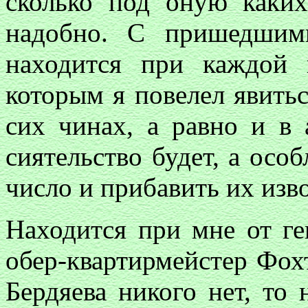
сколько под оную каки
надобно. С пришедшим
находится при каждой
которым я повелел явитьс
сих чинах, а равно и в 
сиятельство будет, а особ
число и прибавить их изв
Находится при мне от ге
обер-квартирмейстер Фохт
Бердяева никого нет, то 