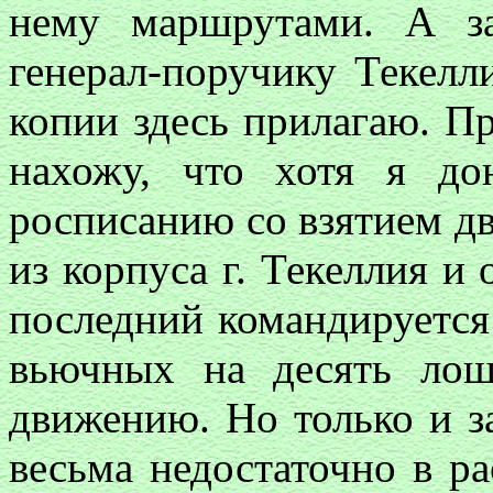
нему маршрутами. А за
генерал-поручику Текелл
копии здесь прилагаю. П
нахожу, что хотя я до
росписанию со взятием дв
из корпуса г. Текеллия и 
последний командируется 
вьючных на десять лош
движению. Но только и за
весьма недостаточно в р