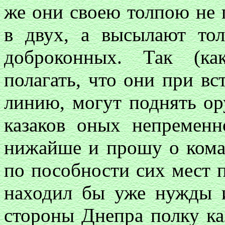
же они своею толпою не 
в двух, а высылают тол
доброконных. Так (ка
полагать, что они при в
линию, могут поднять ор
казаков оных непремен
нижайше и прошу о кома
по пособности сих мест п
находил бы уже нужды 
стороны Днепра полку ка