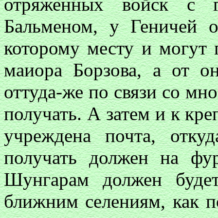
отряженных войск с г
Бальменом, у Геничей о
которому месту и могут п
маиора Борзова, а от о
оттуда-же по связи со мн
получать. А затем и к кре
учреждена почта, отку
получать должен на ф
Шунгарам должен будет
ближним селениям, как п