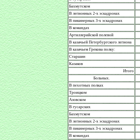
Бахмутском
В легионных 2-х эскадронах
В пикинерных 3-х эскадронах
В командах
Артиллерийской полевой
В казачьей Петербургского легиона
В казачьем Грекова полку:
Старшин
Казаков
Итого
Больных.
В пехотных полках
Троицком
Азовском
В гусарских
Бахмутском
В легионных 2-х эскадронах
В пикинерных 3-х эскадронах
В командах