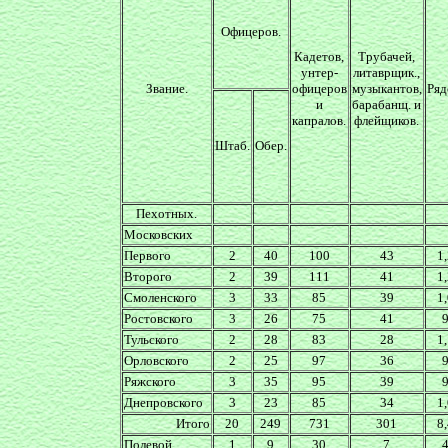
Офицеров.
Кадетов,
Трубачей,
унтер-
литаврщик.,
Звание.
офицеров
музыкантов,
Ряд
и
барабанщ. и
капралов.
флейщиков.
Штаб.
Обер.
Пехотных.
Московских
Первого
2
40
100
43
1
Второго
2
39
111
41
1
Смоленского
3
33
85
39
1
Ростовского
3
26
75
41
Тульского
2
28
83
28
1
Орловского
2
25
97
36
Ряжского
3
35
95
39
Днепровского
3
23
85
34
1
Итого
20
249
731
301
8
Полевой
1
9
30
7