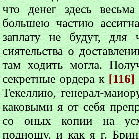
что денег здесь весьма
большею частию ассигна
заплату не будут, для
сиятельства о доставлен
там ходить могла. Полу
секретные ордера к
[116]
Текеллию, генерал-маиор
каковыми я от себя преп
со оных копии на усм
подношу, и как я г. Бри