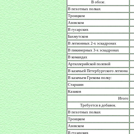
В обозе.
В пехотных полках
Троицком
Азовском
В гусарских
Бахмутском
В легионных 2-х эскадронах
В пикинерных 3-х эскадронах
В командах
Артиллерийской полевой
В казачьей Петербургского легиона
В казачьем Грекова полку:
Старшин
Казаков
Итого
Требуется в добавок.
В пехотных полках
Троицком
Азовском
В гусарских