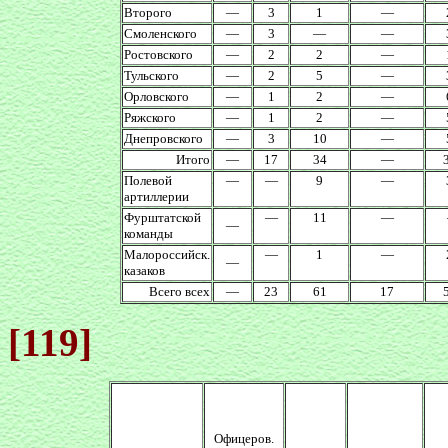
Второго
—
3
1
—
Смоленского
—
3
—
—
Ростовского
—
2
2
—
Тульского
—
2
5
—
Орловского
—
1
2
—
Ряжского
—
1
2
—
Днепровского
—
3
10
—
Итого
—
17
34
—
Полевой
—
—
9
—
артиллерии
Фурштатской
—
11
—
—
команды
Малороссийск.
—
1
—
—
казаков
Всего всех
—
23
61
17
[119]
Офицеров.