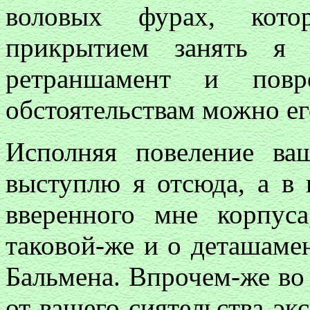
воловых фурах, кот
прикрытием занять я 
ретраншамент и повр
обстоятельствам можно ег
Исполняя повеление ваш
выступлю я отсюда, а в
вверенного мне корпус
таковой-же и о деташамен
Бальмена. Впрочем-же во
от вашего сиятельства эк