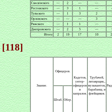
Смоленского
—
2
—
—
Ростовского
—
3
1
—
Тульского
—
1
3
2
Орловского
—
—
—
3
Ряжского
—
1
1
—
Днепровского
—
2
5
—
Итого
2
19
17
10
[118]
Офицеров.
Кадетов,
Трубачей,
унтер-
литаврщик.,
Звание.
офицеров
музыкантов,
Ряд
и
барабанщ. и
капралов.
флейщиков.
Штаб.
Обер.