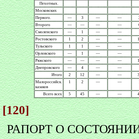
Пехотных.
Московских
Первого.
—
3
—
—
Второго
—
—
—
—
Смоленского
—
1
—
—
Ростовского
1
2
—
—
Тульского
1
1
—
—
Орловского
—
1
—
—
Ряжского
—
—
—
—
Днепровского
—
4
—
—
Итого
2
12
—
—
Малороссийск.
1
2
—
—
казаков
Всего всех
5
45
—
—
[120]
РАПОРТ О СОСТОЯНИ