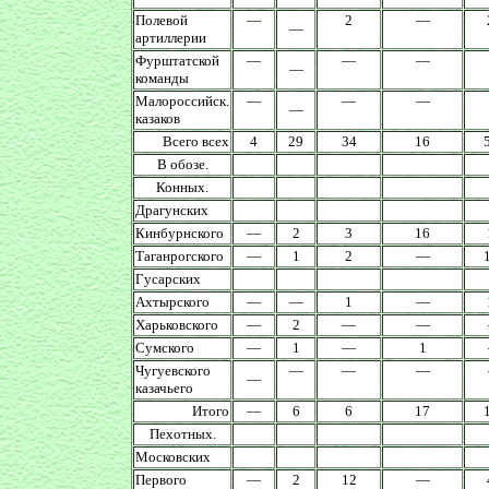
Полевой
—
2
—
—
артиллерии
Фурштатской
—
—
—
—
команды
Малороссийск.
—
—
—
—
казаков
Всего всех
4
29
34
16
В обозе.
Конных.
Драгунских
Кинбурнского
—
2
3
16
Таганрогского
—
1
2
—
Гусарских
Ахтырского
—
—
1
—
Харьковского
—
2
—
—
Сумского
—
1
—
1
Чугуевского
—
—
—
—
казачьего
Итого
—
6
6
17
Пехотных.
Московских
Первого
—
2
12
—