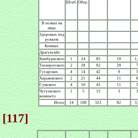
Штаб.
Обер.
В полках на
лицо.
Здоровых под
ружьем.
Конных.
Драгунскйх
Кинбурнского
1
24
85
19
1
Таганрогского
2
28
92
29
Гусарских
4
14
42
9
Харьковского
2
21
44
11
Сумского
4
16
45
11
Чугуевского
1
5
15
3
казачьего
Итого
14
108
323
82
3
[117]