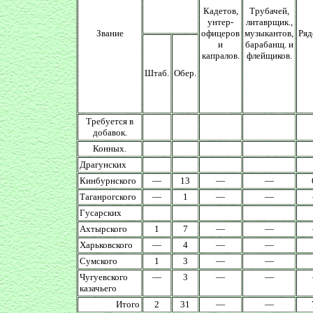
Кадетов,
Трубачей,
унтер-
литаврщик.,
Звание
офицеров
музыкантов,
Ряд
и
барабанщ. и
капралов.
флейщиков.
Штаб.
Обер.
Требуется в
добавок.
Конных.
Драгунских
Кинбурнского
—
13
—
—
Таганрогского
—
1
—
—
Гусарских
Ахтырского
1
7
—
—
Харьковского
—
4
—
—
Сумского
1
3
—
—
Чугуевского
—
3
—
—
казачьего
Итого
2
31
—
—