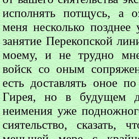
исполнять потщусь, а оз
меня несколько позднее 
занятие Перекопской лин
моему, и не трудно мне
войск со оным сопряже
есть доставлять оное п
Гирея, но в будущем д
неимения уже подножного
сиятельство, сказать, 
меньшей мере с крайн