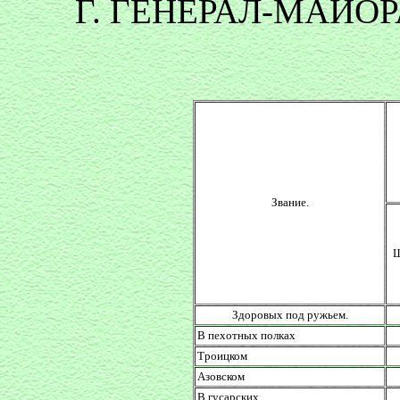
Г. ГЕНЕРАЛ-МАИОР
Звание.
Ш
Здоровых под ружьем.
В пехотных полках
Троицком
Азовском
В гусарских