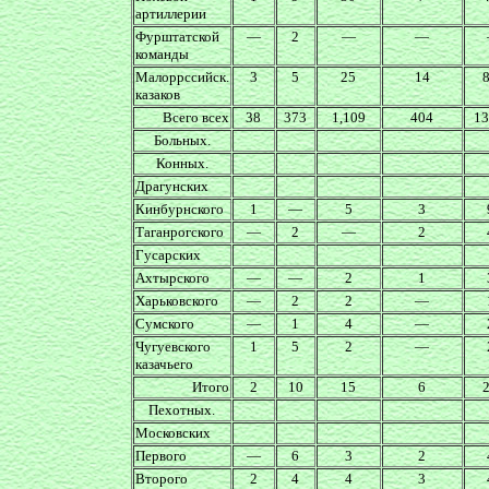
артиллерии
Фурштатской
—
2
—
—
команды
Малоррссийск.
3
5
25
14
казаков
Всего всех
38
373
1,109
404
13
Больных.
Конных.
Драгунских
Кинбурнского
1
—
5
3
Таганрогского
—
2
—
2
Гусарских
Ахтырского
—
—
2
1
Харьковского
—
2
2
—
Сумского
—
1
4
—
Чугуевского
1
5
2
—
казачьего
Итого
2
10
15
6
Пехотных.
Московских
Первого
—
6
3
2
Второго
2
4
4
3