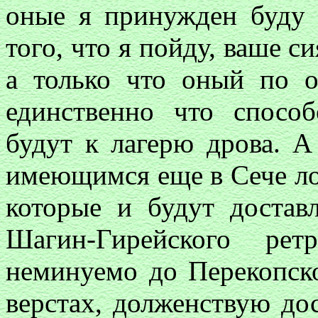
оные я принужден буду 
того, что я пойду, ваше си
а только что оный по о
единственно что спосо
будут к лагерю дрова. А
имеющимся еще в Сече ло
которые и будут доста
Шагин-Гирейского рет
неминуемо до Перекопско
верстах, долженствую до