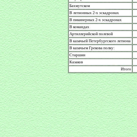
Бахмутском
В легионных 2-х эскадронах
В пикинерных 2-х эскадронах
В командах
Артиллерийской полевой
В казачьей Петербургского легиона
В казачьем Грекова полку:
Старшин
Казаков
Итого