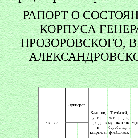
РАПОРТ О СОСТОЯ
КОРПУСА ГЕНЕР
ПРОЗОРОВСКОГО, 
АЛЕКСАНДРОВСКО
Офицеров.
Кадетов,
Трубачей,
унтер-
литаврщик.,
Звание.
офицеров
музыкантов,
Ряд
и
барабанщ. и
капралов.
флейщиков.