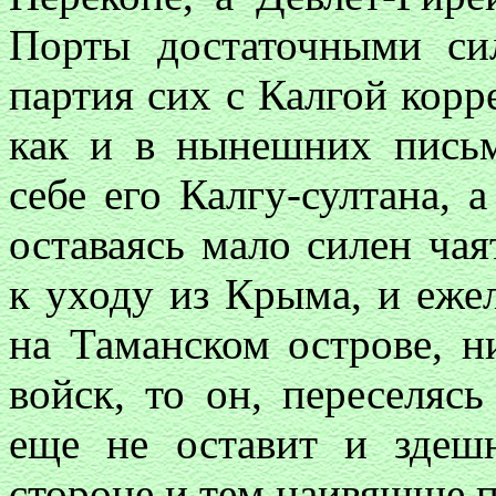
Порты достаточными си
партия сих с Калгой корр
как и в нынешних письм
себе его Калгу-султана, 
оставаясь мало силен чая
к уходу из Крыма, и еже
на Таманском острове, 
войск, то он, переселясь
еще не оставит и здеш
стороне и тем наивящше п