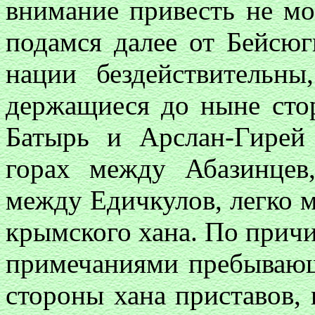
внимание привесть не мог
подамся далее от Бейсюг
нации бездействительн
держащиеся до ныне стор
Батырь и Арслан-Гирей
горах между Абазинцев
между Едичкулов, легко м
крымского хана. По причи
примечаниями пребывающ
стороны хана приставов,