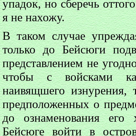
упадок, но сберечь оттого
я не нахожу.
В таком случае упрежда
только до Бейсюги подв
представлением не угодно
чтобы с войсками ка
наивящшего изнурения,
предположенных о предме
до ознаменования его 
Бейсюге войти в остро