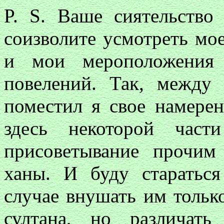
P. S. Ваше сиятельство
соизволите усмотреть мо
и мои мероположения
повелений. Так, между
поместил я свое намере
здесь некоторой част
присоветывание прочим
ханы. И буду стараться
случае внушать им только
султана, но различат