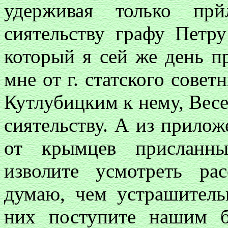
удерживая только пр
сиятельству графу Петру
который я сей же день 
мне от г. статского сове
Кутлубицким к нему, Весе
сиятельству. А из прилож
от крымцев присланны
изволите усмотреть ра
думаю, чем устрашитель
них поступите нашим б