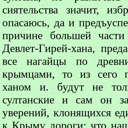
сиятельства значит, из
опасаюсь, да и предъуспе
причине большей части
Девлет-Гирей-хана, пред
все нагайцы по древн
крымцами, то из сего 
ханом и. будут не то
султанские и сам он з
уверений, клонящихся ед
к Крыму дороги; что наш