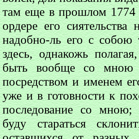
там еще в прошлом 1774 г
ордере его сиятельства 
надобно-ль его с собою 
здесь, однакожь полага
быть вообще со мною 
посредством и именем ег
уже и в готовности к по
последование со мною; 
буду стараться склони
оставшихся от разных 