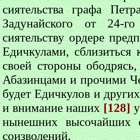
сиятельства графа Петр
Задунайского от 24-г
сиятельству ордере пред
Едичкулами, сблизиться 
своей стороны ободрясь,
Абазинцами и прочими Че
будет Едичкулов и других
и внимание наших
[128]
у
нынешних высочайших е
соизволений.