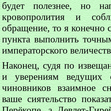
будет полезнее, но на
кровопролития и собл
обращение, то я конечно 
пункта выполнить точны
императорского величеств
Наконец, судя по извещан
и уверениям ведущих 
чиновников взаимное с
ваше сиятельство показа
Перёкопе, а Девлет-Гире