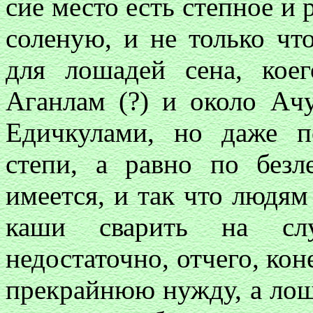
сие место есть степное и
соленую, и не только чт
для лошадей сена, кое
Аганлам (?) и около Ачу
Едичкулами, но даже 
степи, а равно по без
имеется, и так что людям
каши сварить на сл
недостаточно, отчего, ко
прекрайнюю нужду, а лош