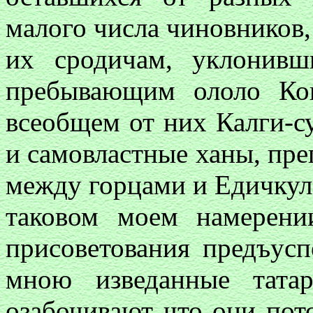
малого числа чиновников,
их сродичам, уклонив
пребывающим ололо Ко
всеобщем от них Калги-с
и самовластные ханы, преп
между горцами и Едичкул
таковом моем намерени
присоветования предъус
мною изведанные тата
озабочивают что они пот