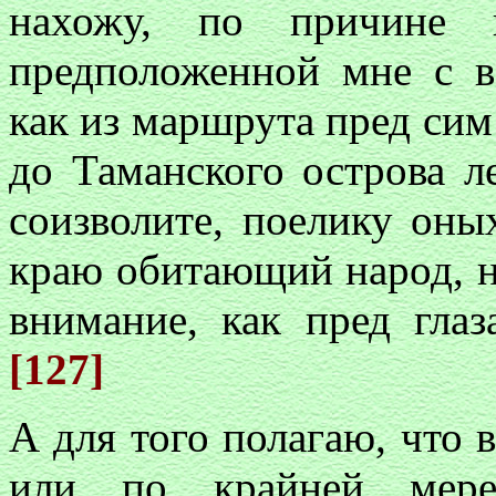
нахожу, по причине 
предположенной мне с в
как из маршрута пред сим
до Таманского острова л
соизволите, поелику оны
краю обитающий народ, н
внимание, как пред гла
[127]
А для того полагаю, что 
или по крайней мере