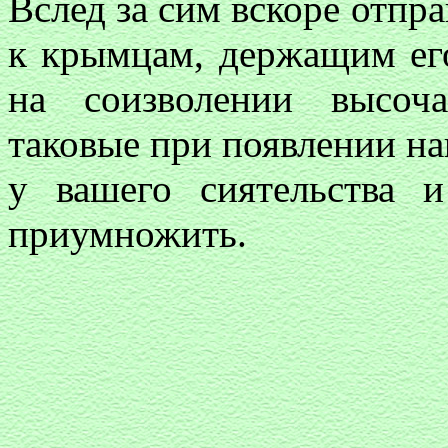
Вслед за сим вскоре отпр
к крымцам, держащим его
на соизволении высоч
таковые при появлении на
у вашего сиятельства 
приумножить.