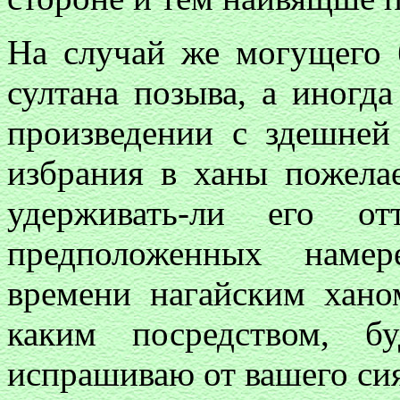
На случай же могущего 
султана позыва, а иногд
произведении с здешней
избрания в ханы пожелае
удерживать-ли его о
предположенных наме
времени нагайским хано
каким посредством, б
испрашиваю от вашего сия