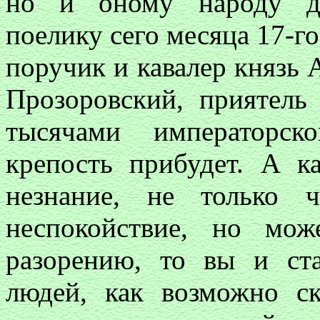
но и оному народу до
поелику сего месяца 17-го
поручик и кавалер князь 
Прозоровский, приятель
тысячами императорск
крепость прибудет. А к
незнание, не только 
неспокойствие, но мо
разорению, то вы и ста
людей, как возможно с