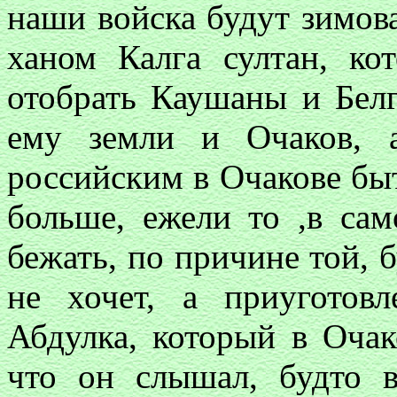
наши войска будут зимова
ханом Калга султан, ко
отобрать Каушаны и Бел
ему земли и Очаков, 
российским в Очакове быт
больше, ежели то ,в сам
бежать, по причине той, б
не хочет, а приуготов
Абдулка, который в Очак
что он слышал, будто 