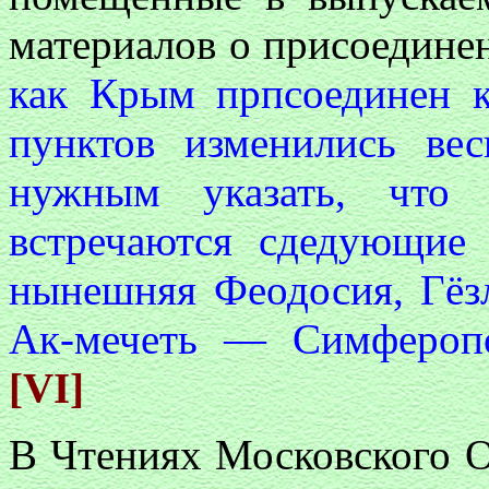
материалов о присоедине
как Крым прпсоединен к
пунктов изменились ве
нужным указать, что 
встречаются сдедующие
нынешняя Феодосия, Гёз
Ак-мечеть — Симферопо
[VI]
В Чтениях Московского О