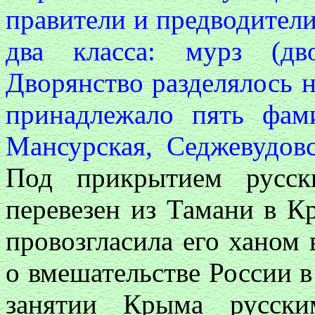
правители и предводители
два класса: мурз (дв
Дворянство разделялось 
принадлежало пять фам
Мансурская, Седжевудов
Под прикрытием русск
перевезен из Тамани в К
провозгласила его ханом 
о вмешательстве России в
занятии Крыма русски