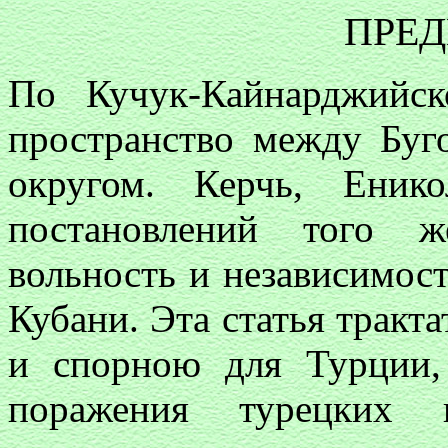
ПРЕ
По Кучук-Кайнарджийс
пространство между Буг
округом. Керчь, Еник
постановлений того ж
вольность и независимос
Кубани. Эта статья тракт
и спорною для Турции,
поражения турецких 