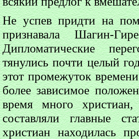
всякий предлог к вмешате
Не успев придти на пом
признавала Шагин-Гир
Дипломатические пере
тянулись почти целый год
этот промежуток времени
более зависимое положе
время много христиан,
составляли главные ст
христиан находилась пр