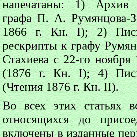
напечатаны: 1) Архив 
графа П. А. Румянцова-За
1866 г. Кн. I); 2) Пи
рескрипты к графу Румянц
Стахиева с 22-го ноября 1
(1876 г. Кн. I); 4) Пи
(Чтения 1876 г. Кн. II).
Во всех этих статьях в
относящихся до присо
включены в изданные пер