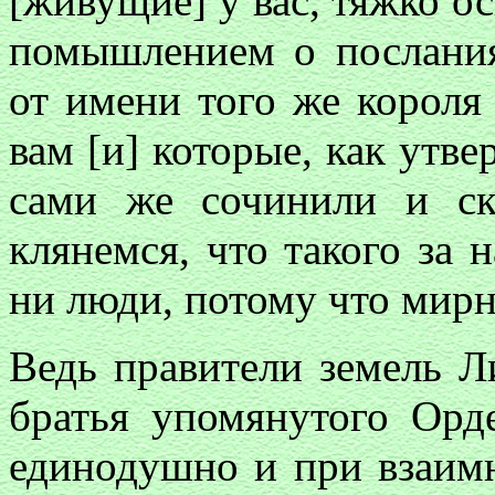
[живущие] у вас, тяжко о
помышлением о послания
от имени того же короля
вам [и] которые, как утв
сами же сочинили и с
клянемся, что такого за н
ни люди, потому что мир
Ведь правители земель Л
братья упомянутого Орд
единодушно и при взаимн