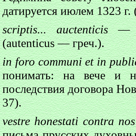
датируется июлем 1323 г.
scriptis... auctenticis
— 
(autenticus — греч.).
in foro communi et in publ
понимать: на вече и 
последствия договора Но
37).
vestre honestati contra no
письма прусских духовны