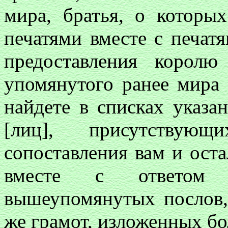
мира, братья, о которы
печатями вместе с печат
предоставления королю
упомянутого ранее мира 
найдете в списках указа
[лиц], присутствую
сопоставления вам и ост
вместе с ответом 
вышеупомянутых послов, 
же грамот, изложенных бо