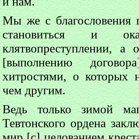
и нам.
Мы же с благословения 
становиться и ок
клятвопреступлении, а 
[выполнению договор
хитростями, о которых н
чем другим.
Ведь только зимой ма
Тевтонского ордена закл
мир [с] целованием крест