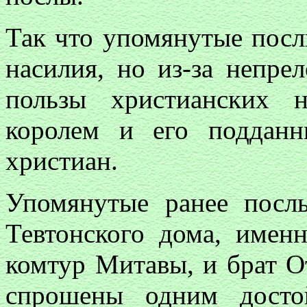
Так что упомянутые посл
насилия, но из-за непре
пользы христианских 
королем и его поддан
христиан.
Упомянутые ранее посл
Тевтонского дома, имен
комтур Митавы, и брат О
спрошены одним досто