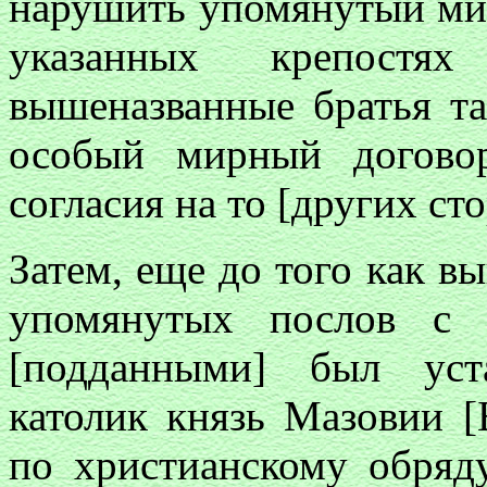
нарушить упомянутый мир
указанных крепостя
вышеназванные братья т
особый мирный догово
согласия на то [других сто
Затем, еще до того как 
упомянутых послов с 
[подданными] был уст
католик князь Мазовии [
по христианскому обряд