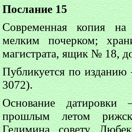
Послание 15
Современная копия на 
мелким почерком; хра
магистрата, ящик № 18, д
Публикуется по изданию
3072).
Основание датировки
прошлым летом рижск
Гедимина совету Любек