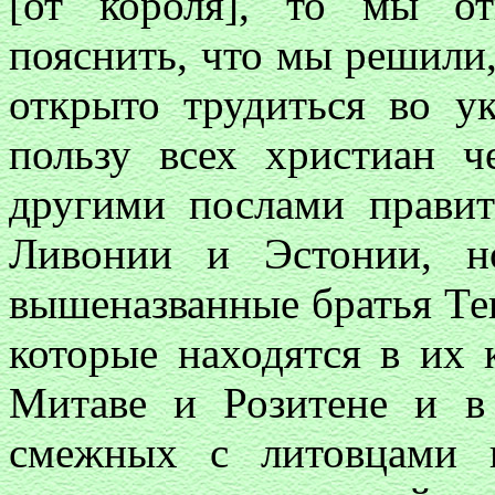
[от короля], то мы о
пояснить, что мы решили, 
открыто трудиться во у
пользу всех христиан ч
другими послами прави
Ливонии и Эстонии, н
вышеназванные братья Тев
которые находятся в их 
Митаве и Розитене и в
смежных с литовцами 