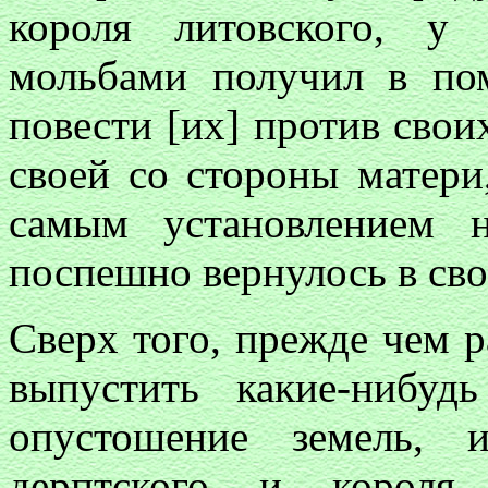
короля литовского, у
мольбами получил в по
повести [их] против своих
своей со стороны матери
самым установлением н
поспешно вернулось в сво
Сверх того, прежде чем 
выпустить какие-нибуд
опустошение земель, и
дерптского и короля