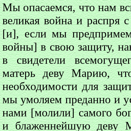
Мы опасаемся, что нам вс
великая война и распря 
[и], если мы предпримем
войны] в свою защиту, на
в свидетели всемогуще
матерь деву Марию, чт
необходимости для защит
мы умоляем преданно и ус
нами [молили] самого бог
и блаженнейшую деву М