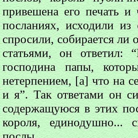
привешена его печать и 
посланиях, исходили из 
спросили, собирается ли 
статьями, он ответил:
господина папы, кото
нетерпением, [а] что на с
и я”. Так ответами он с
содержащуюся в этих пос
короля, единодушно... 
послы.