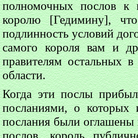
полномочных послов к 
королю [Гедимину], что
подлинность условий дого
самого короля вам и д
правителям остальных в
области.
Когда эти послы прибыл
посланиями, о которых и
послания были оглашены 
послов, король публич