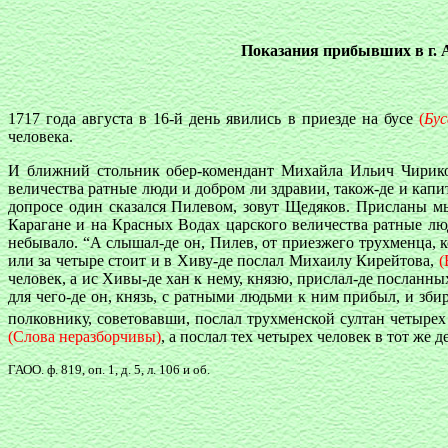
Показания прибывших в г. 
1717 года августа в 16-й день явились в приезде на бусе
(
Бус
человека.
И ближний стольник обер-комендант Михайла Ильич Чириков
величества ратные люди и добром ли здравии, також-де и ка
допросе один сказался Пилевом, зовут Щедяков. Присланы м
Карагане и на Красных Водах царского величества ратные люд
небывало. “А слышал-де он, Пилев, от приезжего трухменца, 
или за четыре стоит и в Хиву-де послал Михаилу Кирейтова,
(
человек, а ис Хивы-де хан к нему, князю, прислал-де посланн
для чего-де он, князь, с ратными людьми к ним прибыл, и збир
полковнику, советовавши, послал трухменской султан четырех 
(Слова неразборчивы)
, а послал тех четырех человек в тот же д
ГАОО. ф. 819, оп. 1, д. 5, л. 106 и об.