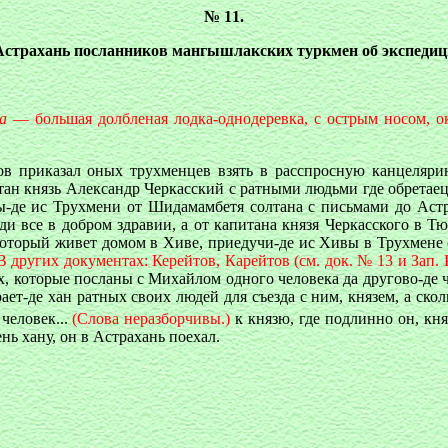
№ 11.
Астрахань посланников мангышлакских туркмен об экспедиц
а
— большая долбленая лодка-однодеревка, с острым носом, о
 приказал оных трухменцев взять в расспросную канцелярию
питан князь Александр Черкасский с ратными людьми где обрета
ы-де ис Трухмени от Шидамамбетя солтана с письмами до Астр
и все в добром здравии, а от капитана князя Черкасского в Тю
который живет домом в Хиве, приедучи-де ис Хивы в Трухмене 
В других документах: Керейтов, Карейтов (см. док. № 13 и Зап. Ру
ых, которые посланы с Михайлом одного человека да другово-де 
ает-де хан ратных своих людей для съезда с ним, князем, а сколь
человек...
(Слова неразборчивы.)
к князю, где подлинно он, кня
ень хану, он в Астрахань поехал.