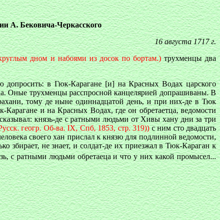
ии А. Бековича-Черкасского
16 августа 1717 г.
круглым дном и набоями из досок по бортам.)
трухменцы два
 допросить: в Гюк-Карагане [и] на Красных Водах царского
еца. Оные трухменцы расспросной канцелярией допрашиваны. В
ахани, тому де ныне одиннадцатой день, и при них-де в Тюк
к-Карагане и на Красных Водах, где он обретаетца, ведомости
сказывал: князь-де с ратными людьми от Хивы хану дни за три
сск. геогр. Об-ва. IX, Спб, 1853, стр. 319))
с ним сто двадцать
человека своего хан прислал к князю для подлинной ведомости,
ко збирает, не знает, и солдат-де их приезжал в Тюк-Караган к
зь, с ратными людьми обретаеца и что у них какой промысел...