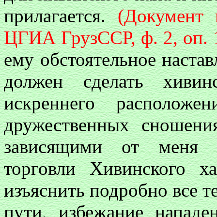
прилагается.
(Документ 
ЦГИА ГрузССР, ф. 2, оп. 1,
ему обстоятельное настав
должен сделать хивин
искреннего располож
дружественных сношени
зависящими от меня с
торговли Хивинского х
изъяснить подробно все т
пути, избежание нападе