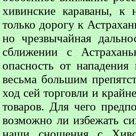
хивинские караваны, к
только дорогу к Астрахан
но чрезвычайная дально
сближении с Астрахань
опасность от нападения 
весьма большим препятст
ход сей торговли и крайн
товаров. Для чего предп
возможно ли избежать си
наши сношения с Хиво