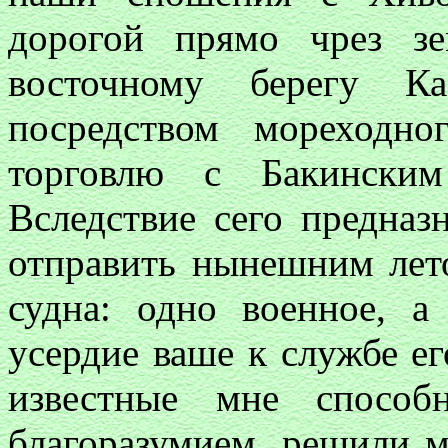
дорогой прямо чрез з
восточному берегу Ка
посредством мореходн
торговлю с Бакинским
Вследствие сего предназ
отправить нынешним лет
судна: одно военное, а
усердие ваше к службе ег
известные мне способ
благоразумием, решили м