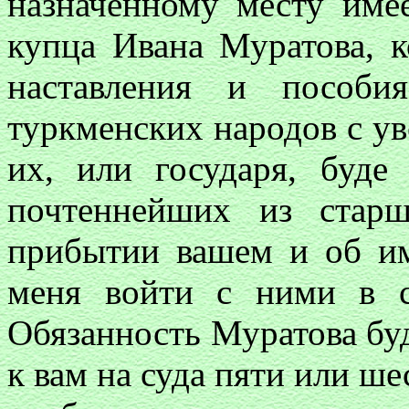
назначенному месту имее
купца Ивана Муратова, 
наставления и пособи
туркменских народов с ув
их, или государя, буде
почтеннейших из стар
прибытии вашем и об и
меня войти с ними в с
Обязанность Муратова буд
к вам на суда пяти или ш