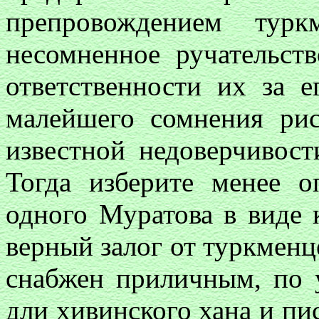
препровождением тур
несомненное ручательст
ответственности их за е
малейшего сомнения ри
известной недоверчивост
Тогда изберите менее о
одного Муратова в виде к
верный залог от туркмен
снабжен приличным, по 
дли хивинского хана и пи