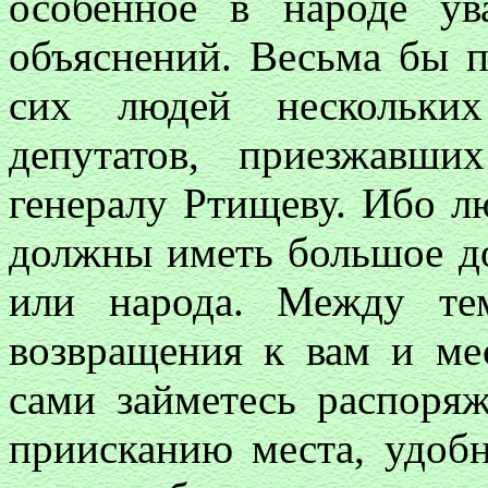
особенное в народе у
объяснений. Весьма бы п
сих людей нескольки
депутатов, приезжавш
генералу Ртищеву. Ибо лю
должны иметь большое до
или народа. Между те
возвращения к вам и ме
сами займетесь распоря
приисканию места, удобн