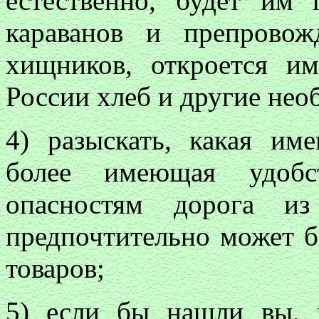
естественно, будет им
караванов и препрово
хищников, откроется и
России хлеб и другие нео
4) разыскать, какая им
более имеющая удобс
опасностям дорога и
предпочтительно может б
товаров;
5) если бы нашли вы, ч