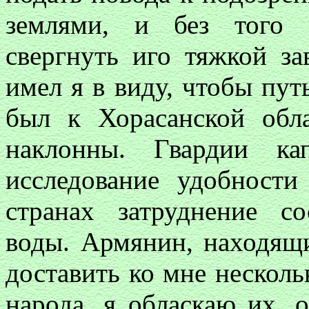
землями, и без того 
свергнуть иго тяжкой з
имел я в виду, чтобы пут
был к Хорасанской обл
наклонны. Гвардии ка
исследование удобности
странах затруднение со
воды. Армянин, находящи
доставить ко мне нескол
народа, я обласкаю их,