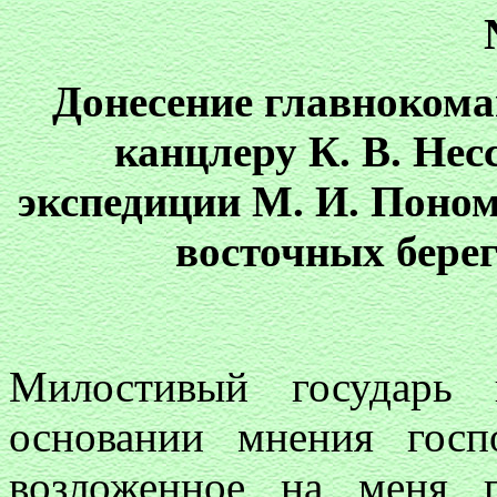
Донесение главнокома
канцлеру К. В. Нес
экспедиции М. И. Поном
восточных бере
Милостивый государь 
основании мнения госп
возложенное на меня 