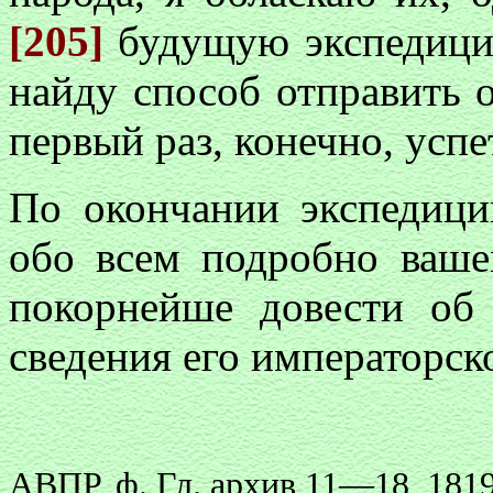
[205]
будущую экспедици
найду способ отправить 
первый раз, конечно, успе
По окончании экспедици
обо всем подробно ваше
покорнейше довести об
сведения его императорско
АВПР, ф. Гл. архив 11—18, 1819—