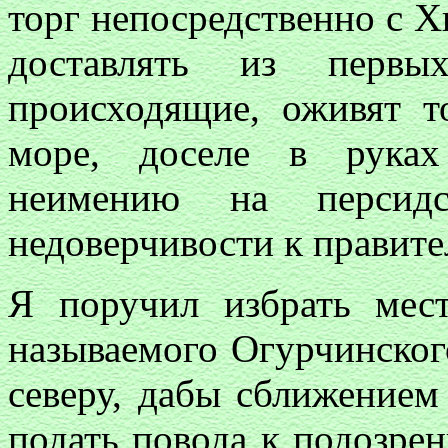
торг непосредственно с Х
доставлять из перв
происходящие, оживят 
море, доселе в руках
неимению на персидс
недоверчивости к правите
Я поручил избрать мес
называемого Огурчинского
северу, дабы сближением
подать повода к подозре