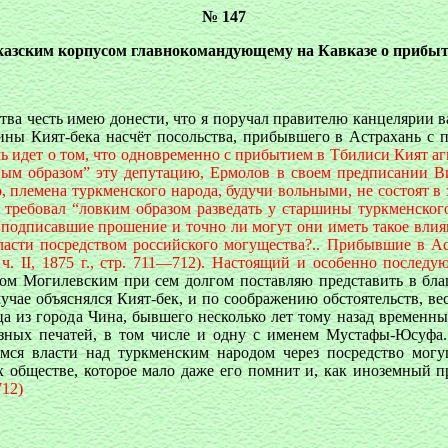
№ 147
азским корпусом главнокомандующему на Кавказе о прибыти
ства честь имею донести, что я поручал правителю канцелярии
ны Кият-бека насчёт посольства, прибывшего в Астрахань с п
чь идет о том, что одновременно с прибытием в Тбилиси Кият а
ичным образом” эту депутацию, Ермолов в своем предписании В
, племена туркменского народа, будучи вольными, не состоят в з
 требовал “ловким образом разведать у старшины туркменског
одписавшие прошение и точно ли могут они иметь такое влиян
ласти посредством российского могущества?.. Прибывшие в А
ч. II, 1875 г., стр. 711—712). Настоящий и особенно послед
ком Могилевским при сем долгом поставляю представить в бла
случае объяснялся Кият-бек, и по соображению обстоятельств,
дца из города Чина, бывшего несколько лет тому назад временн
азных печатей, в том числе и одну с именем Мустафы-Юсуфа. 
ся власти над туркменским народом через посредство могущ
х обществе, которое мало даже его помнит и, как иноземный п
712)