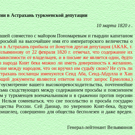
и в Астрахань туркменской депутации
10 марта 1820 г .
 вашей совместно с майором Пономаревым и гвардии капитаном
росьбой на высочайшее имя его императорского величества о
ги в Астрахань прибыла от йомутов другая депутация (АКАК, т.
ильяминову от 22 февраля 1820 г. отмечал, что содержание их
ависимости от владельцев, и в письме же является один, будто
о народа Кият бека можно ли иметь доверенность к желанию,
ие между народом, что он вручил им судьбу свою? Не суть ли
страхань посланцы именуются Сеид Аба, Сеид-Абдулла и Хан
ующий документы являются ответом на этот запрос Ермолова.)
гоусмотрение вашего высокопревосходительства, почтеннейше
 весьма сходствующих между содержанием просьбы и пояснением
ым у туркменцев военачальником и в сражении против персиян
Нельзя сомневаться, что сие посольство и просьба государю
ества России. Сей Даниар, по уверению Кият-бека, будучи
ришелец, совершенно для общества бесполезен и даже вреден.
Генерал-лейтенант Вельяминов