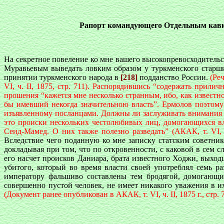
Рапорт командующего Отдельным кавк
На секретное повеление ко мне вашего высокопревосходитель
Муравьевым выведать ловким образом у туркменского старши
принятии туркменского народа в
[218]
подданство России.
(Ре
VI, ч. II, 1875, стр. 711). Распорядившись “содержать прил
прошения “кажется мне несколько странным, ибо, как известно
бы имевший некогда значительною власть”. Ермолов поэтому
изъявленному посланцами. Должны ли заслуживать внимания п
это происки нескольких честолюбивых лиц, домогающихся в
Сеид-Мамед. О них также полезно разведать” (АКАК, т. VI, 
Вследствие чего поданную ко мне записку статским советни
докладывая при том, что по откровенности, с каковой в сем 
его насчет происков Даниара, брата известного Ходжи, выхо
убитого, который во время власти своей употреблял семь р
императору фальшиво составлены тем бродягой, домогающим
совершенно пустой человек, не имеет никакого уважения в и
(Документ ранее опубликован в АКАК, т. VI, ч. II, 1875 г., стр. 