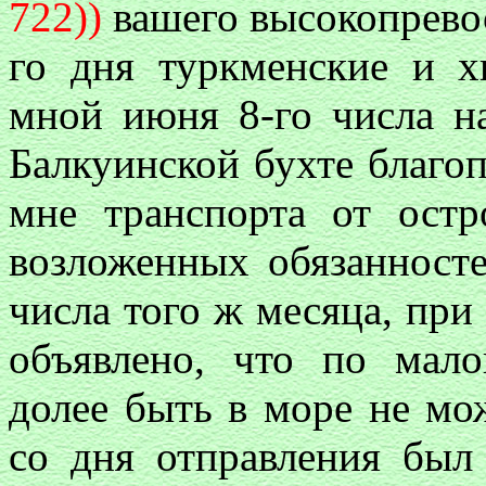
722))
вашего высокопревос
го дня туркменские и 
мной июня 8-го числа на
Балкуинской бухте благоп
мне транспорта от остр
возложенных обязанносте
числа того ж месяца, пр
объявлено, что по мал
долее быть в море не мо
со дня отправления был 