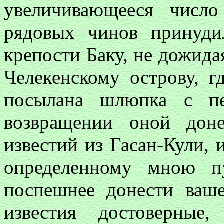
увеличивающееся числ
рядовых чинов принуди
крепости Баку, не дожида
Челекенскому острову, г
посылана шлюпка с пе
возвращении оной дон
известий из Гасан-Кули, 
определенному мною п
поспешнее донести ваше
известия достоверные,