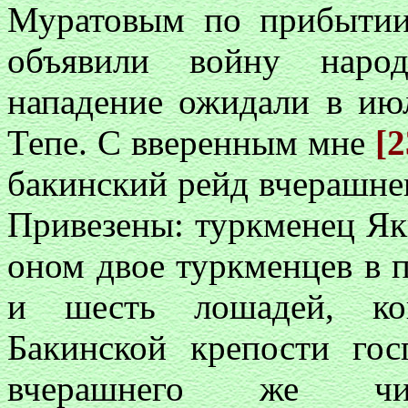
Муратовым по прибытии
объявили войну наро
нападение ожидали в ию
Тепе. С вверенным мне
[2
бакинский рейд вчерашне
Привезены: туркменец Як
оном двое туркменцев в 
и шесть лошадей, кои
Бакинской крепости го
вчерашнего же ч