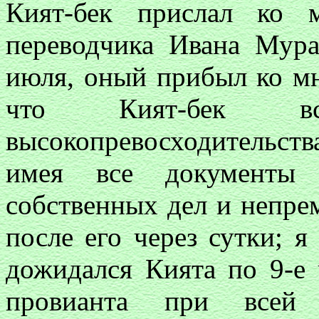
Кият-бек прислал ко 
переводчика Ивана Мура
июля, оный прибыл ко мн
что Кият-бек вс
высокопревосходительства
имея все документы 
собственных дел и непре
после его через сутки; 
дожидался Кията по 9-е 
провианта при всей