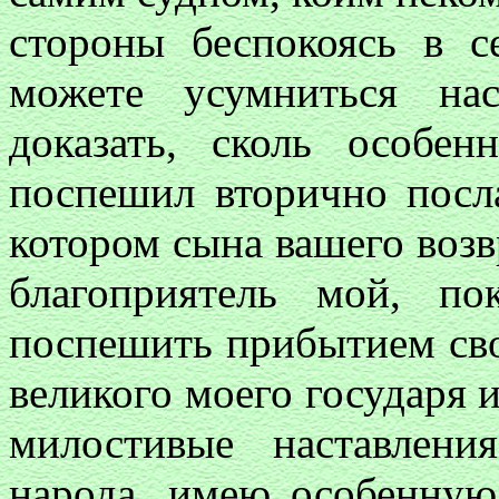
стороны беспокоясь в с
можете усумниться на
доказать, сколь особе
поспешил вторично посла
котором сына вашего возв
благоприятель мой, п
поспешить прибытием свои
великого моего государя 
милостивые наставлени
народа, имею особенную