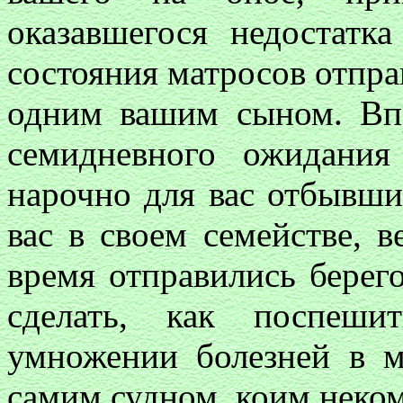
оказавшегося недостатк
состояния матросов отправ
одним вашим сыном. Вп
семидневного ожидания
нарочно для вас отбывши
вас в своем семействе, в
время отправились берего
сделать, как поспеши
умножении болезней в м
самим судном, коим неком