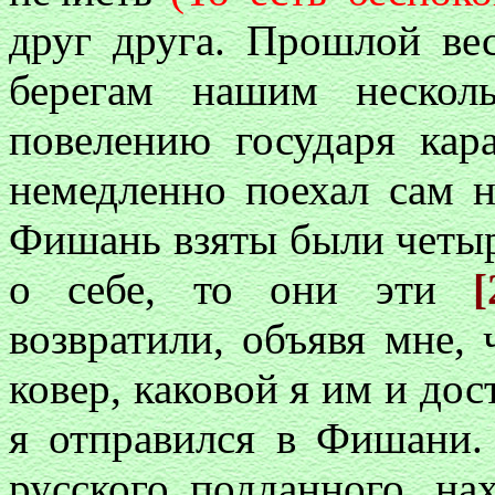
друг друга. Прошлой ве
берегам нашим нескол
повелению государя кар
немедленно поехал сам 
Фишань взяты были четыре
о себе, то они эти
[
возвратили, объявя мне,
ковер, каковой я им и дос
я отправился в Фишани.
русского подданного, на