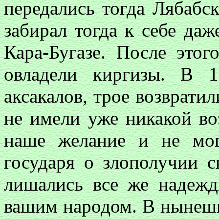
передались тогда Лябабс
забирал тогда к себе даж
Кара-Бугазе. После это
овладели киргизы. В 
аксакалов, трое возврати
не имели уже никакой в
наше желание и не мог
государя о злополучии 
лишались все же надежд
вашим народом. В нынеш