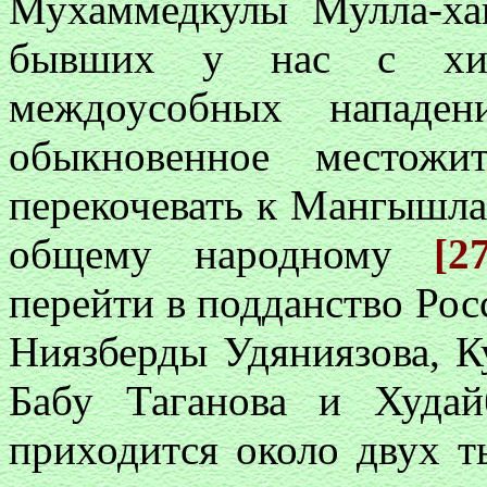
Мухаммедкулы Мулла-ха
бывших у нас с хи
междоусобных нападе
обыкновенное местож
перекочевать к Мангышла
общему народному
[2
перейти в подданство Рос
Ниязберды Удяниязова, К
Бабу Таганова и Худай
приходится около двух т