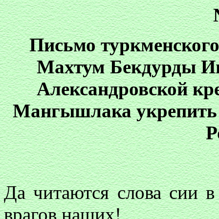
Письмо туркменског
Махтум Бекдурды И
Александровской кр
Мангышлака укрепить 
Р
Да читаются слова сии в
врагов наших!