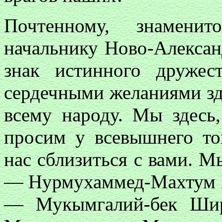
Почтенному, знаменит
начальнику Ново-Алексан
знак истинного дружес
сердечными желаниями зд
всему народу. Мы здесь,
просим у всевышнего то
нас сблизиться с вами. М
— Нурмухаммед-Махтум Б
— Мукымгалий-бек Шир