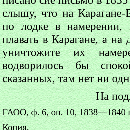
слышу, что на Карагане-
по лодке в намерении,
плавать в Карагане, а на
уничтожите их намер
водворилось бы споко
сказанных, там нет ни одн
На под
ГАОО, ф. 6, оп. 10, 1838—1840 гг.
Копия.