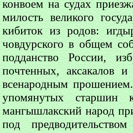
конвоем на судах приез
милость великого госуд
кибиток из родов: игды
човдурского в общем со
подданство России, из
почтенных, аксакалов и
всенародным прошением. 
упомянутых старшин к
мангышлакский народ при
под предводительством