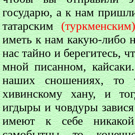
государю, а к нам пришли
татарским
(туркменским
иметь к нам какую-либо н
нас тайно и берегитесь, ч
мной писанном, кайсаки
наших сношениях, то 
хивинскому хану, и то
игдыры и човдуры завися 
имеют к себе никако
самобытны, то, конеч