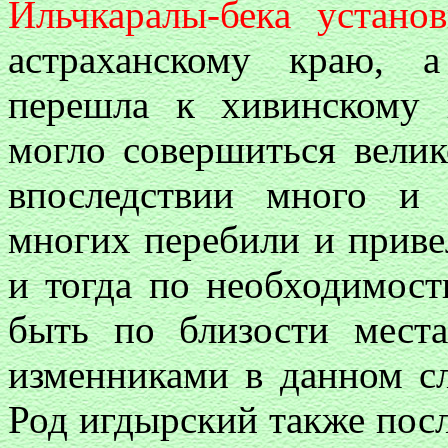
Ильчкаралы-бека устано
астраханскому краю, 
перешла к хивинскому 
могло совершиться вели
впоследствии много и
многих перебили и приве
и тогда по необходимос
быть по близости места
изменниками в данном сл
Род игдырский также пос