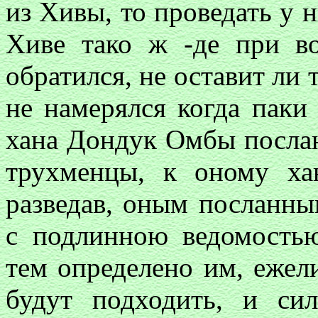
из Хивы, то проведать у 
Хиве тако ж -де при во
обратился, не оставит ли т
не намерялся когда паки
хана Дондук Омбы послан
трухменцы, к оному ха
разведав, оным посланны
с подлинною ведомостью
тем определено им, ежел
будут подходить, и си