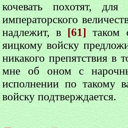
кочевать похотят, для
императорского величеств
надлежит, в
[61]
таком 
яицкому войску предложи
никакого препятствия в т
мне об оном с нарочн
исполнении по такому 
войску подтверждается.