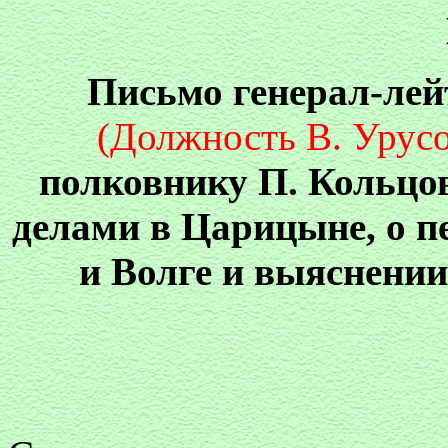
Письмо генерал-лей
(Должность В. Урусо
полковнику П. Кольц
делами в Царицыне, о п
и Волге и выяснени