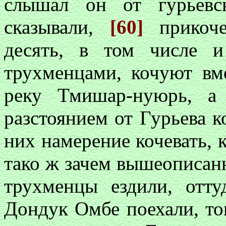
слышал он от гурьевс
сказывали,
[60]
прикоч
десять, в том числе 
трухменцами, кочуют вм
реку Тмишар-нуюрь, а 
разстоянием от Гурьева к
них намерение кочевать, 
тако ж зачем вышеописан
трухменцы ездили, отт
Дондук Омбе поехали, тог