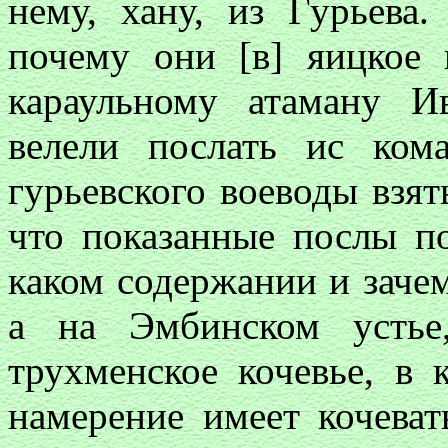
нему, хану, из Гурьева.
почему они [в] яицкое 
караульному атаману Ив
велели послать ис ком
гурьевского воеводы взят
что показанные послы п
каком содержании и заче
а на Эмбинском устье
трухменское кочевье, в 
намерение имеет кочеват