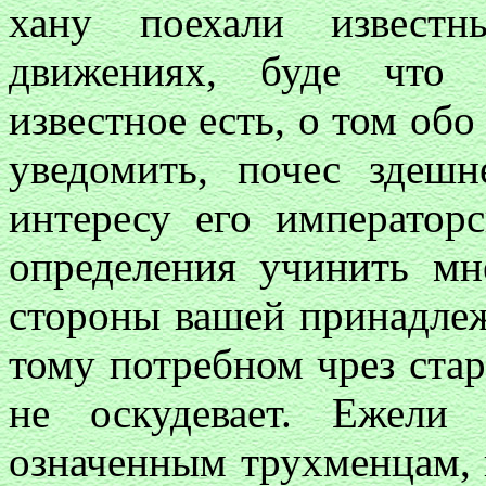
хану поехали извест
движениях, буде что 
известное есть, о том обо
уведомить, почес здеш
интересу его императорс
определения учинить м
стороны вашей принадлежи
тому потребном чрез ста
не оскудевает. Ежели
означенным трухменцам, 