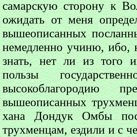
самарскую сторону к Вол
ожидать от меня определ
вышеописанных посланн
немедленно учиню, ибо, н
знать, нет ли из того 
пользы государстве
высокоблагородию п
вышеописанных трухмен
хана Дондук Омбы пос
трухменцам, ездили и с ч