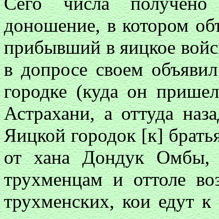
Сего числа получено
доношение, в котором объ
прибывший в яицкое вой
в допросе своем объявил
городке (куда он прише
Астрахани, а оттуда наз
Яицкой городок [к] брать
от хана Дондук Омбы,
трухменцам и оттоле воз
трухменских, кои едут к