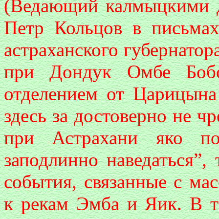
(Ведающий калмыцкими 
Петр Кольцов в письмах
астраханского губернатор
при Дондук Омбе Бобо
отделением от Царицына
здесь за достоверно не чр
при Астрахани яко по
заподлинно наведаться”, 
события, связанные с ма
к рекам Эмба и Яик. В т