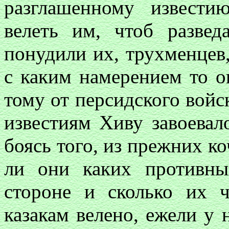
разглашенному извести
велеть им, чтоб развед
понудили их, трухменцев,
с каким намерением то о
тому от персидского войс
известиям Хиву завоевало
боясь того, из прежних к
ли они каких противны
стороне и сколько их 
казакам велено, ежели у 