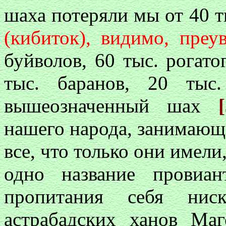
шаха потеряли мы от 40 
(кибиток), видимо, преу
буйволов, 60 тыс. рогато
тыс. баранов, 20 тыс
вышеозначенный шах
нашего народа, занимающе
все, что только они имели,
одно название провиа
пропитания себя нис
астрабадских ханов Ма