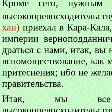
Кроме сего, нужным 
высокопревосходительств
хан)
приехал в Кара-Кала,
империи верноподданнич
драться с нами, итак, вы 
вспомоществование, как м
притеснения; ибо не жела
правительства.
Итак, мы все
высокопревосходительс