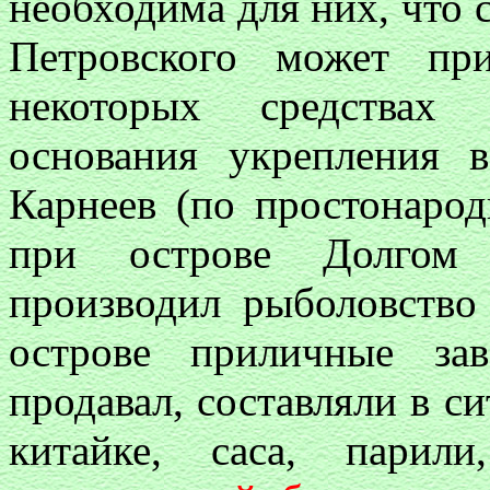
необходима для них, что 
Петровского может пр
некоторых средствах 
основания укрепления 
Карнеев (по простонаро
при острове Долгом 
производил рыболовство
острове приличные за
продавал, составляли в си
китайке, саса, парил