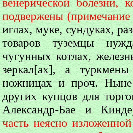
венерической болезни, 
подвержены (примечание 
иглах, муке, сундуках, ра
товаров туземцы нужд
чугунных котлах, железн
зеркал[ах], а туркм
ножницах и проч. Ныне
других купцов для торг
Александр-Бае и Кинде
часть неясно изложенной