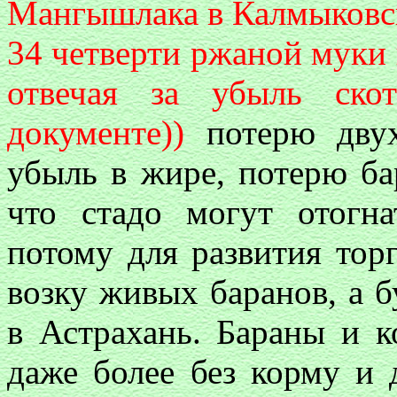
Мангышлака в Калмыковс
34 четверти ржаной муки 
отвечая за убыль ско
документе))
потерю двух
убыль в жире, потерю бар
что стадо могут отогн
потому для развития тор
возку живых баранов, а б
в Астрахань. Бараны и к
даже более без корму и 