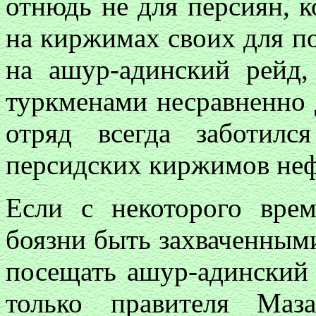
отнюдь не для персиян, 
на киржимах своих для п
на ашур-адинский рейд,
туркменами несравненно 
отряд всегда заботил
персидских киржимов неф
Если с некоторого вре
боязни быть захваченным
посещать ашур-адинский 
только правителя Маз