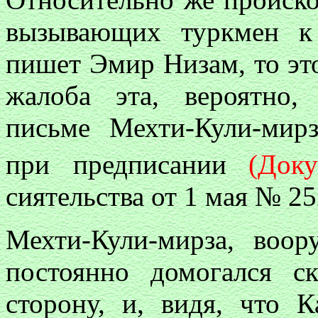
вызывающих туркмен к
пишет Эмир Низам, то эт
жалоба эта, вероятно,
письме Мехти-Кули-мир
при предписании
(Док
сиятельства от 1 мая № 25
Мехти-Кули-мирза, воор
постоянно домогался с
сторону, и, видя, что 