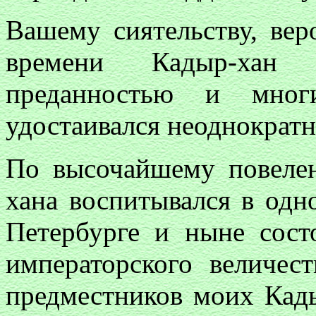
Вашему сиятельству, веро
времени Кадыр-хан 
преданностью и мног
удостаивался неоднократн
По высочайшему повеле
хана воспитывался в одн
Петербурге и ныне сост
императорского величе
предместников моих Кады