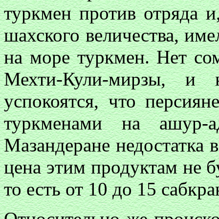
туркмен против отряда и
шахского величества, име
на море туркмен. Нет сом
Мехти-Кули-мирзы, и 
успокоятся, что персиян
туркменами на ашур-а
Мазандеране недостатка в
цена этим продуктам не 
то есть от 10 до 15 сабкра
Относительно же происко