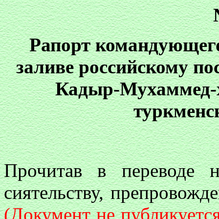
Рапорт командующего
заливе российскому по
Кадыр-Мухаммед-х
туркменс
Прочитав в переводе 
сиятельству, препровожд
(Документ не публикуется