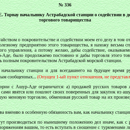
№ 336
Е. Торнау начальнику Астрабадской станции о содействии в 
торгового товарищества
тайством о покровительстве и содействии моем его делу в том 
полезному предприятию этого товарищества, я нахожу весьма 
ого управления, а потому желаю, дабы содействие, оказываемо
р-Аде, было продолжаемо постоянно и дабы торговля этого то
ась полным покровительством Астрабадской морской станции.
 начальнику станции и для всегдашнего на будущее время р
ным сообщенных...
(Опущен 1-ый пункт отношения, не представ
тории с Ашур-Аде ограничатся: а) продажей русских товаров 
а сами явятся или пошлют своих поверенных для закупок из ашу
ую меновую торговлю, обменивая русский товар на их произвед
а вменяю в особенную обязанность вам, как начальнику станции
ут производиться по нынешнему положению дел иначе, как с 
оряжениям вашим, то есть вступать в сношение с туркменами лиш