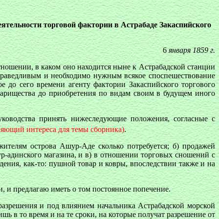
деятельности торговой фактории в Астрабаде Закаспийского
6
января 1859 г.
отношении, в каком оно находится ныне к Астрабадской станции
справедливым и необходимо нужным всякое споспешествование
е до сего времени агенту фактории Закаспийского торгового
варищества до приобретения по видам своим в будущем иного
уководства принять нижеследующие положения, согласные с
ляющий интереса для темы сборника)
.
жителям острова Ашур-Аде сколько потребуется; б) продажей
р-адинского магазина, и в) в отношении торговых сношений с
ения, как-то: пушной товар и ковры, впоследствии также и на
, и предлагаю иметь о том постоянное попечение.
разрешения и под влиянием начальника Астрабадской морской
ь в то время и на те сроки, на которые получат разрешение от