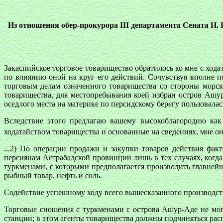
Из отношения обер-прокурора III департамента Сената Н. 
Закаспийское торговое товарищество обратилось ко мне с хода
по влиянию оной на круг его действий. Сочувствуя вполне 
торговым делам означенного товарищества со стороны морск
товарищества, для местопребывания коей избран остров Ашу
оседлого места на материке по персидскому берегу пользовал
Вследствие этого предлагаю вашему высокоблагородию как
ходатайством товарищества и основанные на сведениях, мне о
...2) По операции продажи и закупки товаров действия фак
персиянам Астрабадской провинции лишь в тех случаях, когд
туркменами, с которыми предполагается производить главнейш
рыбный товар, нефть и соль.
Содействие успешному ходу всего вышесказанного производств
Торговые сношения с туркменами с острова Ашур-Аде не мог
станции; в этом агенты товарищества должны подчиняться расп