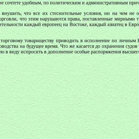
не сочтете удобным, по политическим и административным при
 внушить, что все их стеснительные условия, ни на чем не о
орговли, что этим нарушаются права, поставленные мирными т
чительности каждый европеец на Востоке, каждый азиатец в Евр
 торговому товариществу приводить в исполнение по личным 
оводства на будущее время. Что же касается до охранения судов
ею в виду испросить в дополнение особые распоряжения высшего