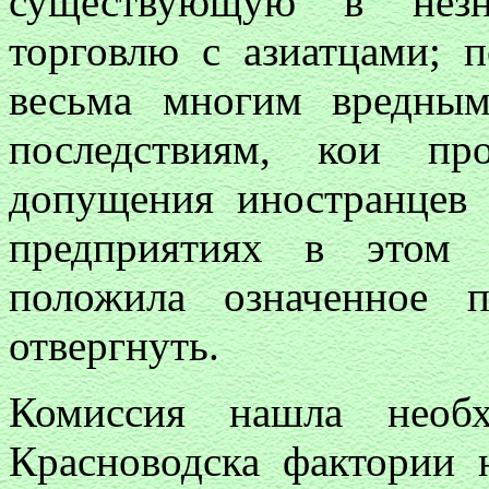
существующую в незн
торговлю с азиатцами; 
весьма многим вредны
последствиям, кои пр
допущения иностранцев
предприятиях в этом 
положила означенное п
отвергнуть.
Комиссия нашла необ
Красноводска фактории 