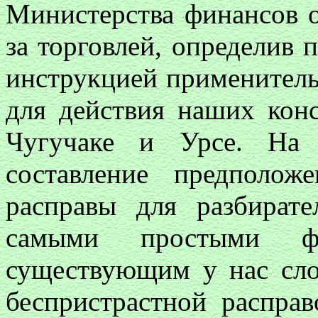
Министерства финансов о
за торговлей, определив 
инструкцией применитель
для действия наших конс
Чугучаке и Урсе. На 
составление предполож
расправы для разбират
самыми простыми ф
существующим у нас сло
беспристрастной распра