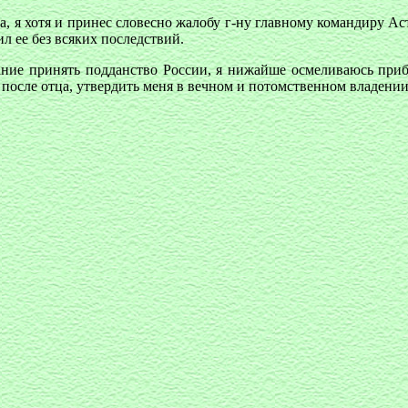
а, я хотя и принес словесно жалобу г-ну главному командиру Ас
л ее без всяких последствий.
ание принять подданство России, я нижайше осмеливаюсь приб
о после отца, утвердить меня в вечном и потомственном владени