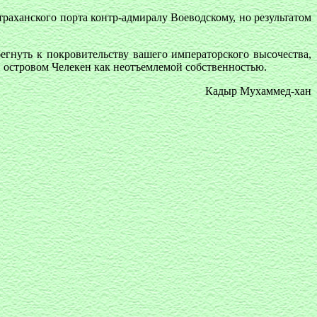
траханского порта контр-адмиралу Воеводскому, но результатом
егнуть к покровительству вашего императорского высочества,
и островом Челекен как неотъемлемой собственностью.
Кадыр Мухаммед-хан