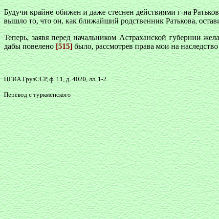
Будучи крайне обижен и даже стеснен действиями г-на Ратьков
вышло то, что он, как ближайший родственник Ратькова, остави
Теперь, заявя перед начальником Астраханской губернии жел
дабы повелено
[515]
было, рассмотрев права мои на наследств
ЦГИА ГрузССР, ф. 11, д. 4020, лл. 1-2.
Перевод с туркменского