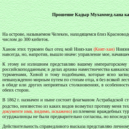
Прошение Кадыр Мухаммед-хана кавк
На острове, называемом Челекен, находящемся близ Красновод
числом до 300 кибиток.
Ханом этих туркмен был отец мой Нияз-хан
(Кият-хан)
Ниязов
навсегда, но, напротив, вышло иначе: управление мое, начавшеес
К этому не излишним представляю вашему императорскому вы
российскоподданным; в делах архива наместничества кавказск
туркменами, Хивой и тому подобными, которые ясно засвид
невынужденно мирным путем по стопам отца, я без всякой лес
в обиде или других неприятных столкновениях, в особеннос
обеих сторон.
В 1862 г. назначен и ныне состоит флагманом Астрабадской с
родство, неизвестно из каких видов возмутил противу меня тех
документе имя, видимо, искажено)
из племени враждебных турк
огурджалинцы не были предварительно согласны, но впоследств
Действительность справедливого высказа представляю личному 