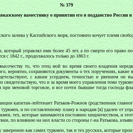
№ 379
азскому наместнику о принятии его в подданство России и 
ского залива у Каспийского моря, постоянно кочует племя сво
, который управлял ими более 45 лет, а по смерти его право п
я с 1842 г., продолжалось только до 1863 г.
сочеству то, что отец мой во время своего владения нередко
ого, вероятно, сохраняются документы о тех поручениях, какие 
етельствуют, с каким усердием, точностью и рвением он вы
ти свидетельствую, что и за время моего управления теми туркм
ти при меновой торговле, и все почти бывшие тогда господа
танции капитан-лейтенант Ратьков-Рожнов (родственник главного
 туркмен, и по составленному плану к народам [я] удален от упр
мен, тех, которые занимаются постоянно хищничеством, и этот 
ии, по влиянию на них власти со стороны г-на Ратькова, изъяви
заверению как самих туркмен, так и тех русских, которые прои