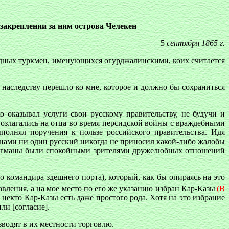
закреплении за ним острова Челекен
5
сентября 1865 г.
бодных туркмен, именующихся огурджалинскими, коих считается
о наследству перешло ко мне, которое и должно бы сохраниться
 оказывал услуги свои русскому правительству, не будучи и
возлагались на отца во время персидской войны с враждебными
полнял поручения к пользе российского правительства. Идя
енами ни один русский никогда не приносил какой-либо жалобы
 флагманы были спокойными зрителями дружелюбных отношений
 командира здешнего порта), который, как бы опираясь на это
авления, а на мое место по его же указанию избран Кар-Казы
(В
некто Кар-Казы есть даже простого рода. Хотя на это избрание
ли [согласие].
зводят в их местности торговлю.