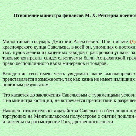
Отношение министра финансов М. Х. Рейтерна военном
Милостивый государь Дмитрий Алексеевич! При письме
(Д
красноярского купца Савельева, в коей он, упоминая о постоян
тыс. пудов железа из казенных заводов с рассрочкой уплаты з
таковые контракты свидетельствуемы были Астраханской граж
право беспошлинного ввоза минералов и товаров.
Вследствие сего имею честь уведомить ваше высокопревосх
представляется возможности, так как казна не имеет излишних
полезным результатам.
Что касается до заключения Савельевым с туркменцами условий
г-на министра юстиции, не встречается препятствий к разреше
Наконец, относительно ходатайства Савельева о беспошлинном
торгующих на Мангышлакском полуострове о снятии пошлин с
и внесены на рассмотрение Государственного совета.