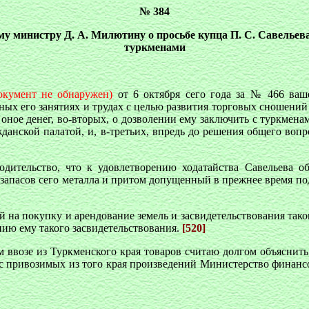
№ 384
у министру Д. А. Милютину о просьбе купца П. С. Савельева
туркменами
окумент не обнаружен)
от 6 октября сего года за № 466 ваш
ных его занятиях и трудах с целью развития торговых сношений 
а оное денег, во-вторых, о дозволении ему заключить с туркмена
данской палатой, и, в-третьих, впредь до решения общего вопр
одительство, что к удовлетворению ходатайства Савельева об
 запасов сего металла и притом допущенный в прежнее время под
 на покупку и арендование земель и засвидетельствования тако
нию ему такого засвидетельствования.
[520]
 ввозе из Туркменского края товаров считаю долгом объяснить
 привозимых из того края произведений Министерство финансо