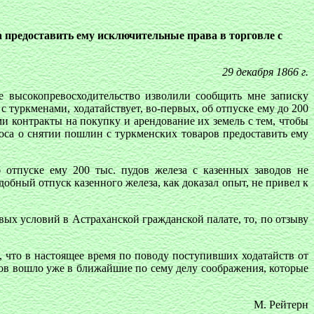
 предоставить ему исключительные права в торговле с
29 декабря 1866 г.
е высокопревосходительство изволили сообщить мне записку
с туркменами, ходатайствует, во-первых, об отпуске ему до 200
ми контракты на покупку и арендование их земель с тем, чтобы
оса о снятии пошлин с туркменских товаров предоставить ему
 отпуске ему 200 тыс. пудов железа с казенных заводов не
обный отпуск казенного железа, как доказал опыт, не привел к
вых условий в Астраханской гражданской палате, то, по отзыву
, что в настоящее время по поводу поступивших ходатайств от
в вошло уже в ближайшие по сему делу соображения, которые
М. Рейтерн