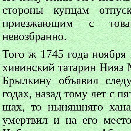
стороны купцам отпус
приезжающим с тов
невозбранно.
Того ж 1745 года ноября
хивинский татарин Нияз 
Брылкину объявил след
годах, назад тому лет с п
шах, то ныняшняго хана
умертвил и на его место