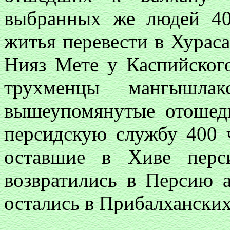
выбранных же людей 40
житья перевести в Хурас
Нияз Мете у Каспийско
трухменцы мангышлак
вышеупомянутые отошед
персидскую службу 400 
оставшие в Хиве перс
возвратились в Персию а
остались в Прибалханских