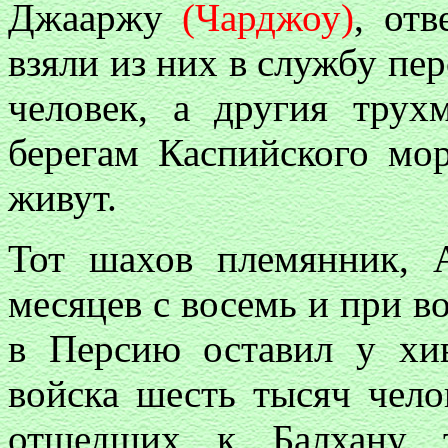
Джааржу
(Чарджоу)
, от
взяли из них в службу п
человек, а другия трух
берегам Каспийского мор
живут.
Тот шахов племянник, 
месяцев с восемь и при 
в Персию оставил у хив
войска шесть тысяч чело
отшедших к Балхану т