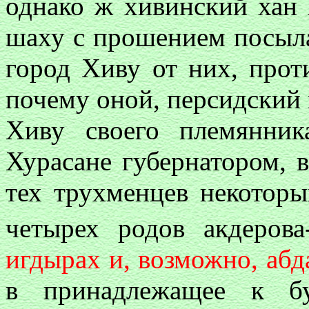
однако ж хивинский хан 
шаху с прошением посыла
город Хиву от них, прот
почему оной, персидский 
Хиву своего племянник
Хурасане губернатором, 
тех трухменцев некоторы
четырех родов акдерова
игдырах и, возможно, абд
в принадлежащее к бу