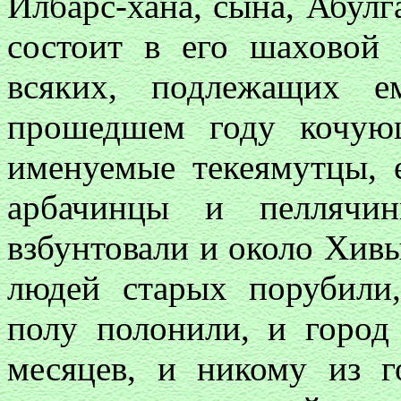
Илбарс-хана, сына, Абулг
состоит в его шаховой 
всяких, подлежащих е
прошедшем году кочую
именуемые текеямутцы, 
арбачинцы и пелляч
взбунтовали и около Хивы
людей старых порубили
полу полонили, и город
месяцев, и никому из 