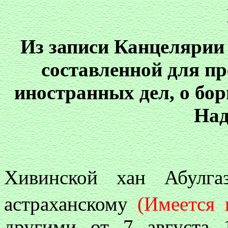
Из записи Канцелярии 
составленной для п
иностранных дел, о бо
Над
Хивинской хан Абулга
астраханскому
(Имеется 
другими от 7 августа