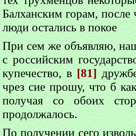
Балханским горам, после 
люди остались в покое
При сем же объявляю, на
с российским государств
купечество, в
[81]
дружбе
чрез сие прошу, что б как
получая со обоих стор
продолжалось.
По получении сего извольт