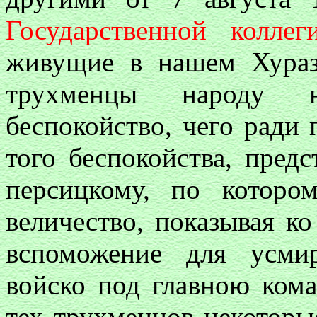
Государственной колле
живущие в нашем Хура
трухменцы народу 
беспокойство, чего ради 
того беспокойства, предс
персицкому, по которо
величество, показывая к
вспоможение для усми
войско под главною ком
тех трухменцов некоторы