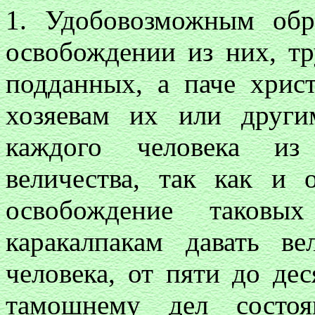
1. Удобовозможным обр
освобождении из них, тр
подданных, а паче хрис
хозяевам их или други
каждого человека из
величества, так как и 
освобождение таковы
каракалпакам давать в
человека, от пяти до де
тамошнему дел состоя