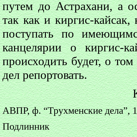
путем до Астрахани, а о
так как и киргис-кайсак,
поступать по имеющимс
канцелярии о киргис-к
происходить будет, о то
дел репортовать.
АВПР, ф. “Трухменские дела”, 174
Подлинник