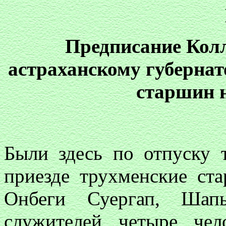
Предписание Кол
астраханскому губернат
старшин 
Были здесь по отпуску 
приезде трухменские ст
Онбеги Суергап, Ша
служителей четыре че