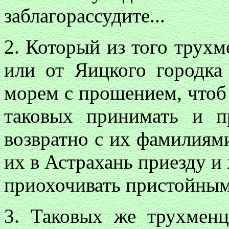
заблагорассудите...
2. Который из того трух
или от Яицкого городка
морем с прошением, чтоб 
таковых принимать и п
возвратно с их фамилиями
их в Астрахань приезду и
приохочивать пристойным
3. Таковых же трухменц