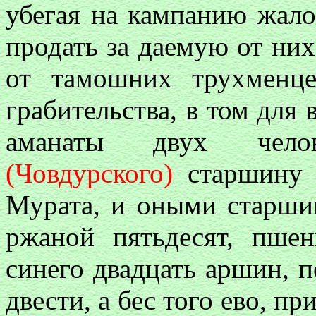
убегая на кампанию жал
продать за даемую от них
от тамошних трухменц
грабительства, в том для 
аманаты двух челов
(Човдурского)
старшину 
Мурата, и оными старшин
ржаной пятьдесят, пше
синего двадцать аршин, 
двести, а бес того ево, пр