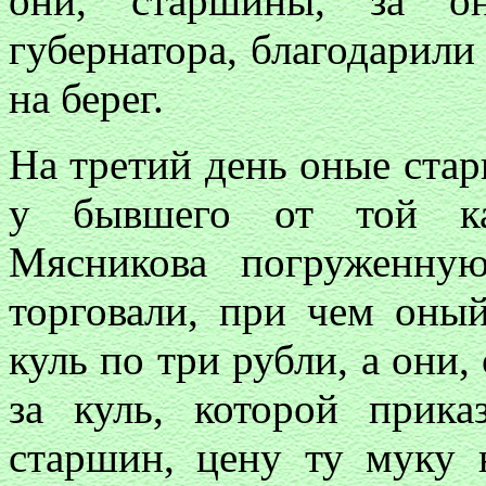
они, старшины, за он
губернатора, благодарили 
на берег.
На третий день оные стар
у бывшего от той ка
Мясникова погруженну
торговали, при чем оны
куль по три рубли, а они,
за куль, которой прик
старшин, цену ту муку н