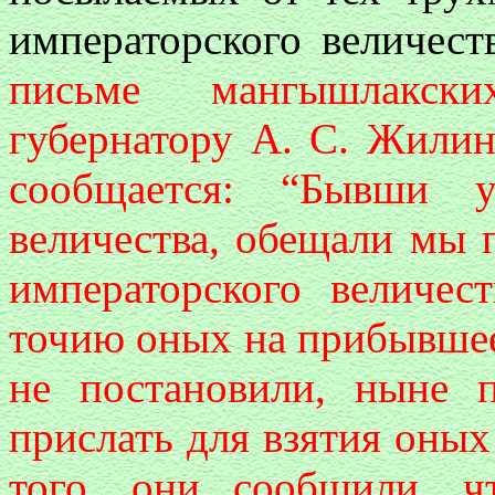
императорского величес
письме мангышлакски
губернатору А. С. Жилин
сообщается: “Бывши у
величества, обещали мы п
императорского величес
точию оных на прибывшее
не постановили, ныне 
прислать для взятия оны
того, они сообщили, 