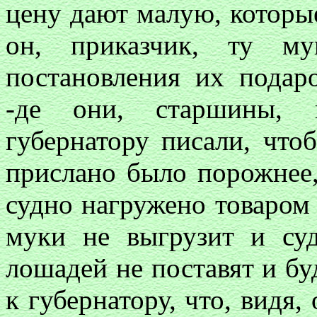
цену дают малую, которые
он, приказчик, ту м
постановления их подар
-де они, старшины, к
губернатору писали, что
прислано было порожнее, 
судно нагружено товаром 
муки не выгрузит и суд
лошадей не поставят и буд
к губернатору, что, видя,