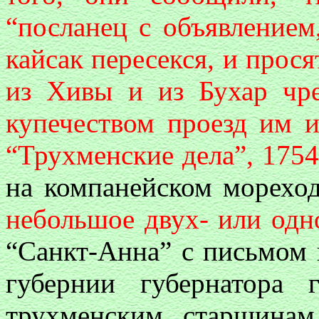
“посланец с объявлением
кайсак пересекся, и прося
из Хивы и из Бухар чр
купечеством проезд им и
“Трухменские дела”, 1754 г
на компанейском морехо
небольшое двух- или одн
“Санкт-Анна” с письмом 
губернии губернатора
трухменским старшинам