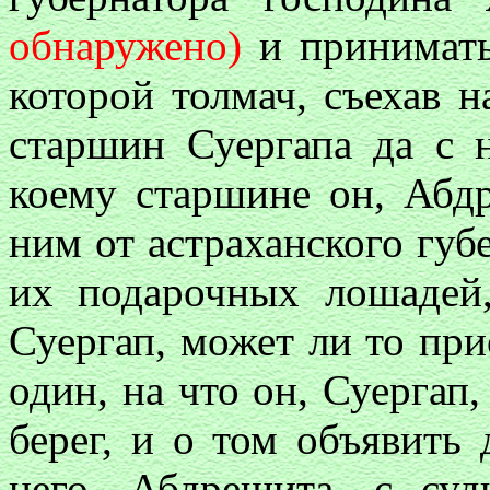
обнаружено)
и принимать
которой толмач, съехав н
старшин Суергапа да с 
коему старшине он, Абдр
ним от астраханского губ
их подарочных лошадей,
Суергап, может ли то пр
один, на что он, Суергап,
берег, и о том объявить
него, Абдрешита, с су