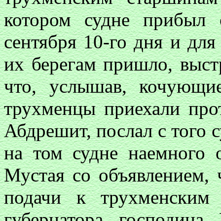
котором судне прибыл
сентября 10-го дня и для
их берегам пришло, выст
что, услышав, кочующи
трухменцы приехали прот
Абдрешит, послал с того 
на том судне наемного 
Мустая со объявлением, 
подачи к трухменским 
губернатора господин