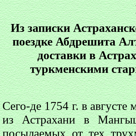
Из записки Астраханск
поездке Абдрешита А
доставки в Астра
туркменскими ста
Сего-де 1754 г. в августе
из Астрахани в Мангы
посылаемых от тех трух