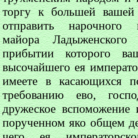
торгу к большей вашей
отправить нарочного 
майора Ладыженского
прибытии которого ва
высочайшего ея императо
имеете в касающихся п
требованию ево, госп
дружеское вспоможение 
порученном яко общем де
чего ея императорско