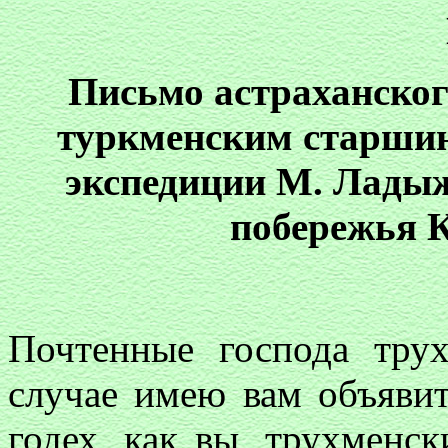
Письмо астраханског
туркменским старшин
экспедиции М. Ладыж
побережья 
Почтенные господа тру
случае имею вам объяви
годех, как вы, трухменс