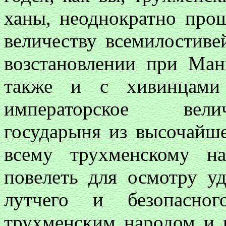
ханы, неоднократно про
величеству всемилостив
возстановлении при Ман
также и с хивинцами
императорское вели
государыня из высочайше
всему трухменскому на
повелеть для осмотру у
лутчего и безопасног
трухменским народом и 