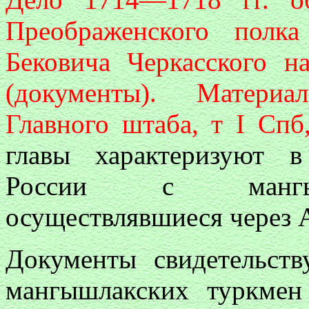
Преображенского полка
Бековича Черкасского 
(документы). Материа
Главного штаба, т I Спб
главы характеризуют 
России с мангыш
осуществлявшиеся через А
Документы свидетельств
мангышлакских туркмен