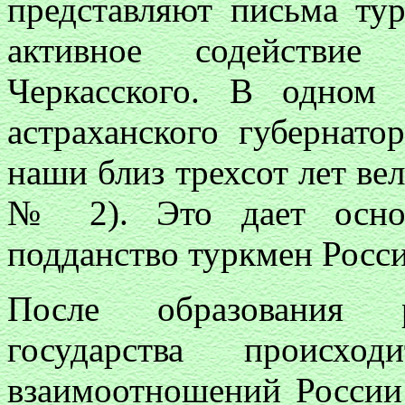
представляют письма ту
активное содействие
Черкасского. В одном
астраханского губернат
наши близ трехсот лет ве
№ 2). Это дает основ
подданство туркмен Росси
После образования ру
государства происхо
взаимоотношений России