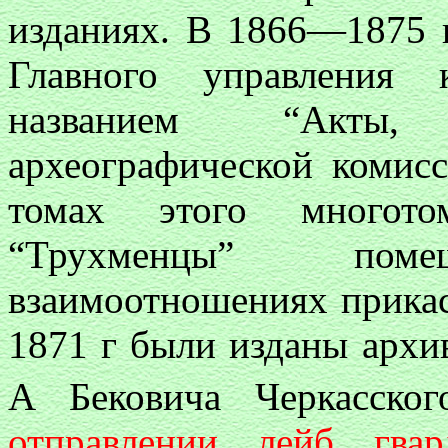
изданиях. В 1866—1875 
Главного управления 
названием “Акты,
археографической комис
томах этого многото
“Трухменцы” по
взаимоотношениях прикас
1871 г были изданы архи
А Бековича Черкасского
отправлении лейб гва