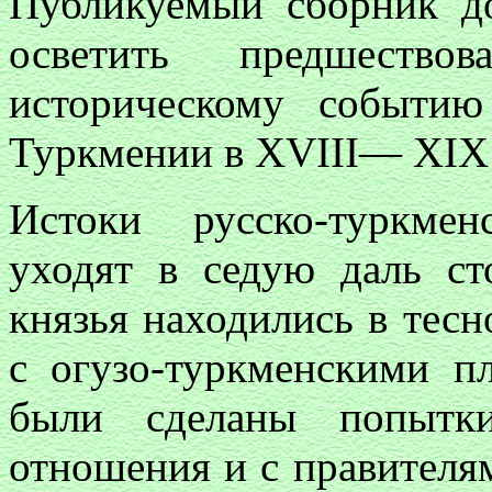
Публикуемый сборник д
осветить предшество
историческому событи
Туркмении в XVIII— XIX 
Истоки русско-туркме
уходят в седую даль ст
князья находились в тес
с огузо-туркменскими 
были сделаны попытки
отношения и с правителя