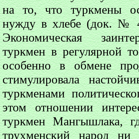
на то, что туркмены о
нужду в хлебе (док. № 40
Экономическая заинте
туркмен в регулярной т
особенно в обмене про
стимулировала настойч
туркменами политическо
этом отношении интер
туркмен Мангышлака, г
трухменский народ ни