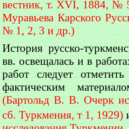
вестник, т. XVI, 1884, № 
Муравьева Карского Русс
№ 1, 2, 3 и др.)
История русско-туркме
вв. освещалась и в работ
работ следует отметит
фактическим материал
(Бартольд В. В. Очерк и
сб. Туркмения, т 1, 1929)
и
исследования Туркмении. В