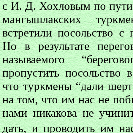
с И. Д. Хохловым по пути
мангышлакских туркм
встретили посольство с 
Но в результате перего
называемого “берегов
пропустить посольство в
что туркмены “дали шер
на том, что им нас не поб
нами никакова не учини
дать, и проводить им на