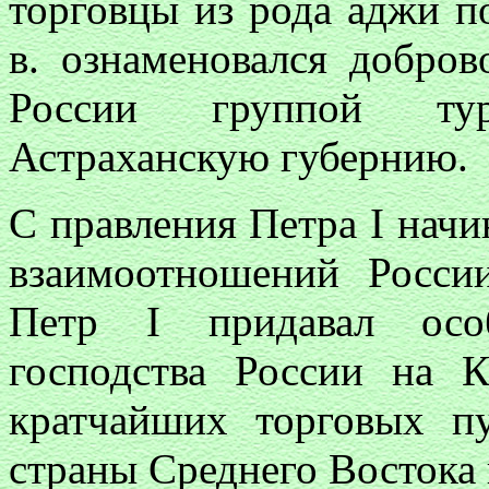
торговцы из рода аджи п
в. ознаменовался добро
России группой тур
Астраханскую губернию.
С правления Петра I начи
взаимоотношений Росси
Петр I придавал особ
господства России на 
кратчайших торговых 
страны Среднего Востока