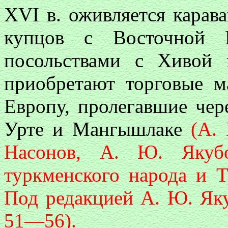
XVI в. оживляется карава
купцов с Восточной Е
посольствами с Хивой 
приобретают торговые м
Европу, пролегавшие чер
Урте и Мангышлаке
(А.
Насонов, А. Ю. Якубо
туркменского народа и 
Под редакцией А. Ю. Яку
51—56).