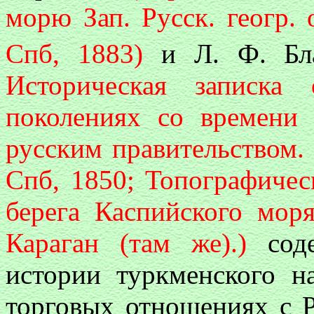
морю Зап. Русск. геогр. 
Спб, 1883)
и Л. Ф. Бла
Историческая записка
поколениях со времени
русским правительством. З
Спб, 1850; Топографичес
берега
Каспийского мор
Караган (там же).)
сод
истории туркменского н
торговых отношениях с Р