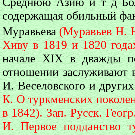
Среднюю Азию и т д Бол
содержащая обильный фак
Муравьева
(Муравьев Н. 
Хиву в 1819 и 1820 год
начале XIX в дважды п
отношении заслуживают в
И. Веселовского и других
К. О туркменских поколен
в 1842). Зап. Русск. Геогр
И. Первое подданство т