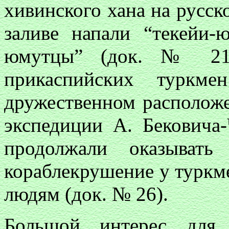
хивинского хана на русск
заливе напали “текейи-
юмутцы” (док. № 21,
прикаспийских туркме
дружественном расположе
экспедиции А. Бековича-
продолжали оказыват
кораблекрушение у туркм
людям (док. № 26).
Большой интерес для 