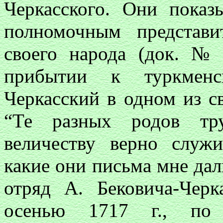
Черкасского. Они пока
полномочным представи
своего народа (док. № 
прибытии к туркменс
Черкасский в одном из с
“Те разных родов тр
величеству верно служ
какие они письма мне дали
отряд А. Бековича-Чер
осенью 1717 г., по п