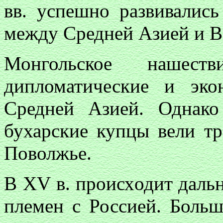
вв. успешно развивалис
между Средней Азией и В
Монгольское нашес
дипломатические и эко
Средней Азией. Однак
бухарские купцы вели т
Поволжье.
В XV в. происходит даль
племен с Россией. Боль