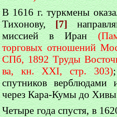
В 1616 г. туркмены оказ
Тихонову,
[7]
направля
миссией в Иран
(Па
торговых отношений Моск
СПб, 1892 Труды Восточн
ва, кн. XXI, стр. 303)
спутников верблюдами
через Кара-Кумы до Хивы
Четыре года спустя, в 1620