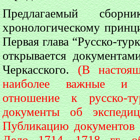
Предлагаемый сборн
хронологическому принци
Первая глава “Русско-тур
открывается документам
Черкасского.
(В настоя
наиболее важные и и
отношение к русско-т
документы об экспедиц
Публикацию документов о
Дело 1714—1718 гг. о