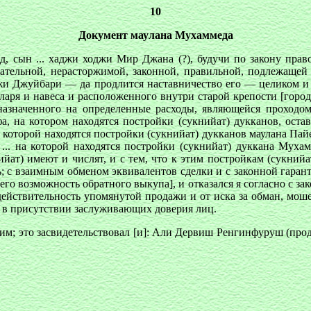
10
Документ маулана Мухаммеда
мед, сын ... хаджи ходжи Мир Джана (?), будучи по закону пр
ательной, нерасторжимой, законной, правильной, подлежащей 
оджи Джуйбари — да продлится наставничество eгo — целиком 
ларя и навеса и расположенного внутри старой крепости [города
дназначенного на определенные расходы, являющейся проходо
, на котором находятся постройки (сукнийат) дукканов, оста
 которой находятся постройки (сукнийат) дукканов маулана Пайен
 ... на которой находятся постройки (сукнийат) дуккана Муха
ийат) имеют и числят, и с тем, что к этим постройкам (сукнийа
ль; с взаимным обменом эквивалентов сделки и с законной гара
го возможность обратного выкупа], и отказался я согласно с за
недействительность упомянутой продажи и от иска за обман, мош
это в присутствии заслуживающих доверия лиц.
м; это засвидетельствовал [и]: Али Дервиш Ренгинфуруш (прод