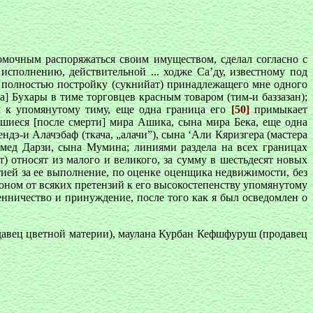
авомочным распоряжаться своим имуществом, сделал согласно с
исполнению, действительной ... ходже Са’ду, известному под
и полностью постройку (сукнийат) принадлежащего мне одного
] Бухары в тиме торговцев красным товаром (тим-и баззазан);
м к упомянутому тиму, еще одна граница его
[50]
примыкает
вшиеся [после смерти] мира Ашика, сына мира Бека, еще одна
дэ-и Алачэбаф (ткача, „алачи”), сына ‘Али Кяризгера (мастера
ммед Дарзи, сына Мумина; линиями раздела на всех границах
т) относят из малого и великого, за сумму в шестьдесят новых
нтией за ее выполнение, по оценке оценщика недвижимости, без
коном от всяких претензий к его высокостепенству упомянутому
енничество и принуждение, после того как я был осведомлен о
авец цветной материи), маулана Курбан Кефшфуруш (продавец