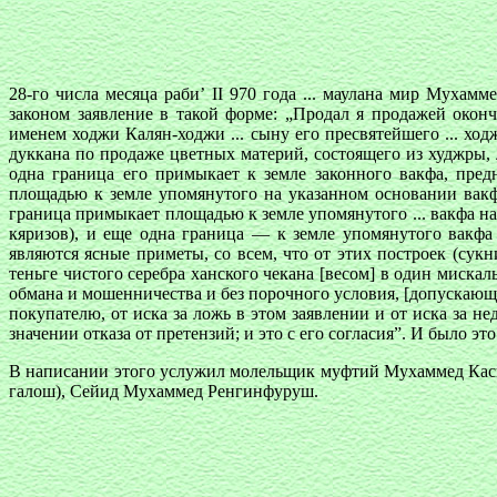
28-го числа месяца раби’ II 970 года ... маулана мир Мухам
законом заявление в такой форме: „Продал я продажей оконч
именем ходжи Калян-ходжи ... сыну его пресвятейшего ... х
дуккана по продаже цветных материй, состоящего из худжры, 
одна граница его примыкает к земле законного вакфа, пре
площадью к земле упомянутого на указанном основании вакфа
граница примыкает площадью к земле упомянутого ... вакфа на
кяризов), и еще одна граница — к земле упомянутого вакфа
являются ясные приметы, со всем, что от этих построек (сукн
теньге чистого серебра ханского чекана [весом] в один миска
обмана и мошенничества и без порочного условия, [допускающе
покупателю, от иска за ложь в этом заявлении и от иска за 
значении отказа от претензий; и это с его согласия”. И было 
В написании этого услужил молельщик муфтий Мухаммед Каси
галош), Сейид Мухаммед Ренгинфуруш.