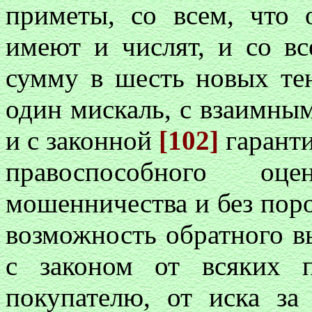
приметы, со всем, что 
имеют и числят, и со вс
сумму в шесть новых тен
один мискаль, с взаимны
и с законной
[102]
гаранти
правоспособного о
мошенничества и без пор
возможность обратного вы
с законом от всяких п
покупателю, от иска з