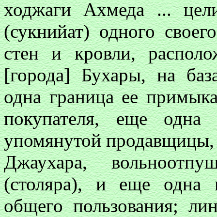
ходжаги Ахмеда ... це
(сукнийат) одного своег
стен и кровли, распол
[города] Бухары, на ба
одна граница ее примыка
покупателя, еще одна
упомянутой продавщицы, 
Джаухара, вольноотпу
(столяра), и еще одна
общего пользования; ли