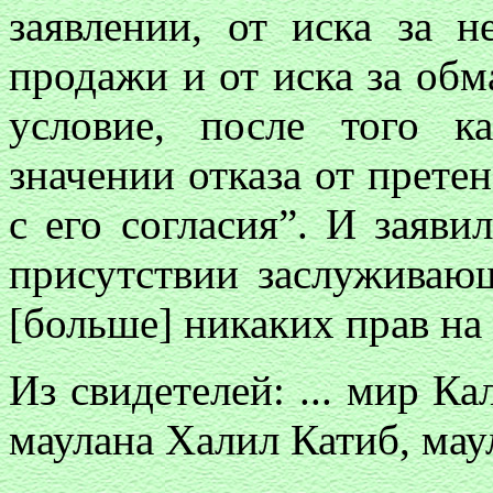
заявлении, от иска за н
продажи и от иска за об
условие, после того к
значении отказа от претен
с его согласия”. И заяви
присутствии заслуживаю
[больше] никаких прав на
Из свидетелей: ... мир К
маулана Халил Катиб, мау