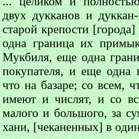
... целиком и полность
двух дукканов и дуккан
старой крепости [города]
одна граница их примык
Мукбиля, еще одна грани
покупателя, и еще одна
что на базаре; со всем, ч
имеют и числят, и со вс
малого и большого, за с
хани, [чеканенных] в оди