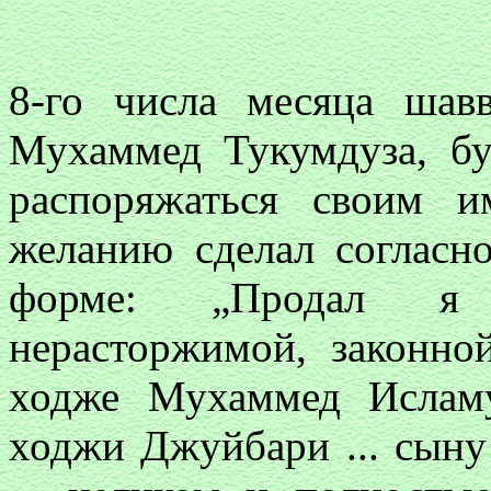
8-го числа месяца шав
Мухаммед Тукумдуза, б
распоряжаться своим и
желанию сделал согласно
форме: „Продал я п
нерасторжимой, законно
ходже Мухаммед Исламу
ходжи Джуйбари ... сыну