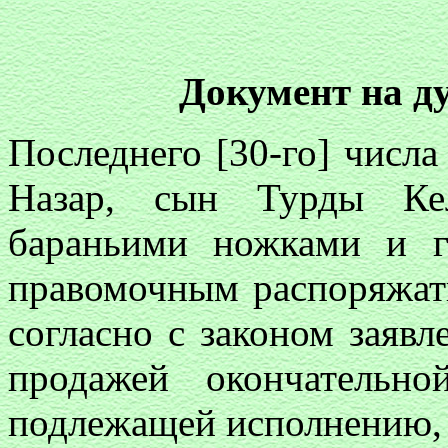
Документ на д
Последнего [30-го] числа 
Назар, сын Турды Кел
бараньими ножками и г
правомочным распоряжат
согласно с законом заявл
продажей окончательно
подлежащей исполнению, п