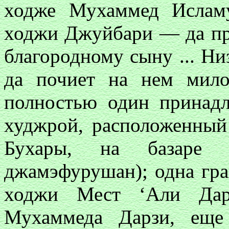
ходже Мухаммед Исламу
ходжи Джуйбари — да пр
благородному сыну ... Н
да почиет на нем мил
полностью один принад
худжрой, расположенный 
Бухары, на базаре 
джамэфурушан); одна гра
ходжи Мест ‘Али Дарз
Мухаммеда Дарзи, еще