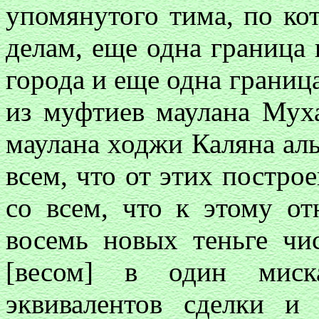
упомянутого тима, по ко
делам, еще одна граница
города и еще одна границ
из муфтиев маулана Мух
маулана ходжи Каляна аль
всем, что от этих построе
со всем, что к этому от
восемь новых теньге чис
[весом] в один миск
эквивалентов сделки и