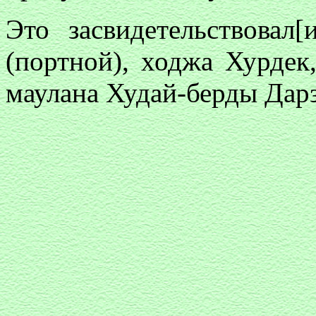
Это засвидетельствовал
(портной), ходжа Хурдек
маулана Худай-берды Дар