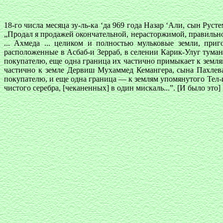
18-го числа месяца зу-ль-ка ‘да 969 года Назар ‘Али, сын Рус
„Продал я продажей окончательной, нерасторжимой, правильно
... Ахмеда ... целиком и полностью мульковые земли, при
расположенные в Асбаб-и Зерраб, в селении Карик-Улуг туман
покупателю, еще одна граница их частично примыкает к земл
частично к земле Дервиш Мухаммед Кемангера, сына Пахлев
покупателю, и еще одна граница — к землям упомянутого Тел-и 
чистого серебра, [чеканенных] в один мискаль...”. [И было эт