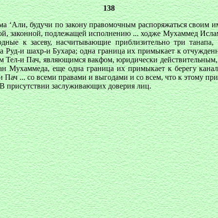
138
тема ‘Али, будучи по закону правомочным распоряжаться своим и
й, законной, подлежащей исполнению ... ходже Мухаммед Исламу
годные к засеву, насчитывающие приблизительно три танапа,
а Руд-и шахр-и Бухара; одна граница их примыкает к отчужден
ям Тел-и Пач, являющимся вакфом, юридически действительным
ан Мухаммеда, еще одна граница их примыкает к берегу кана
Пач ... со всеми правами и выгодами и со всем, что к этому при
о] В присутствии заслуживающих доверия лиц.