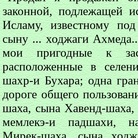
законной, подлежащей и
Исламу, известному по
сыну ... ходжаги Ахмеда.
мои пригодные к зас
расположенные в селен
шахр-и Бухара; одна гра
дороге общего пользован
шаха, сына Хавенд-шаха,
мемлекэ-и падшахи, н
Мирек-шаха, сына ходж