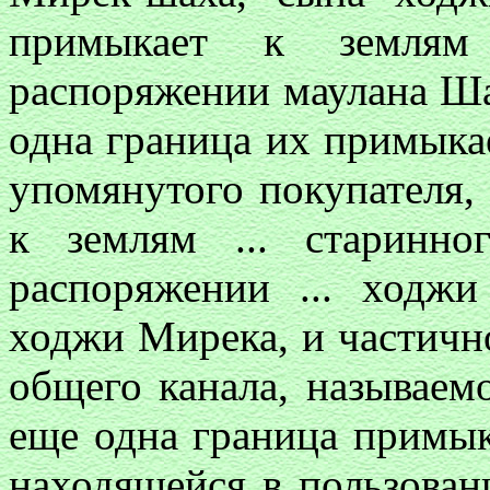
примыкает к землям
распоряжении маулана Ша
одна граница их примыкае
упомянутого покупателя,
к землям ... старинно
распоряжении ... ходжи
ходжи Мирека, и частичн
общего канала, называем
еще одна граница примык
находящейся в пользован