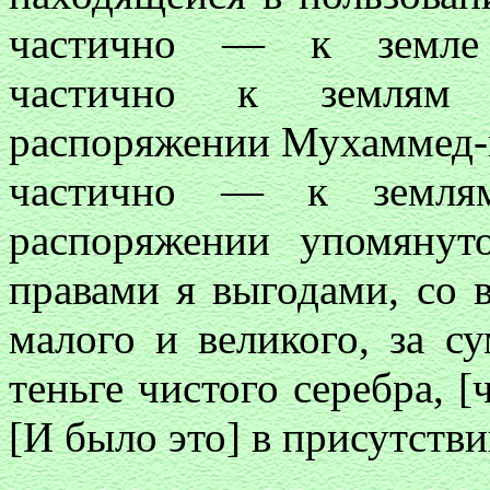
частично — к земле 
частично к землям 
распоряжении Мухаммед-
частично — к землям
распоряжении упомянут
правами я выгодами, со в
малого и великого, за с
теньге чистого серебра, [
[И было это] в присутств