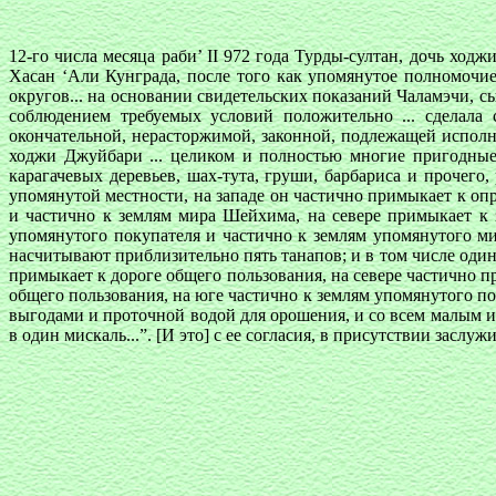
12-го числа месяца раби’ II 972 года Турды-султан, дочь хо
Хасан ‘Али Кунграда, после того как упомянутое полномочие
округов... на основании свидетельских показаний Чаламэчи, 
соблюдением требуемых условий положительно ... сделала 
окончательной, нерасторжимой, законной, подлежащей исполне
ходжи Джуйбари ... целиком и полностью многие пригодные
карагачевых деревьев, шах-тута, груши, барбариса и прочег
упомянутой местности, на западе он частично примыкает к о
и частично к землям мира Шейхима, на севере примыкает к 
упомянутого покупателя и частично к землям упомянутого м
насчитывают приблизительно пять танапов; и в том числе оди
примыкает к дороге общего пользования, на севере частично п
общего пользования, на юге частично к землям упомянутого по
выгодами и проточной водой для орошения, и со всем малым и в
в один мискаль...”. [И это] с ее согласия, в присутствии засл