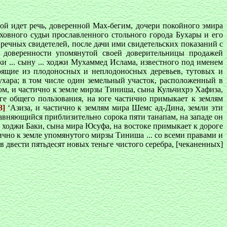
рой идет речь, доверенной Мах-бегим, дочери покойного эмира
ховного судьи прославленного стольного города Бухары и его
речных свидетелей, после дачи ими свидетельских показаний с
о доверенности упомянутой своей доверительницы продажей
и ... сыну ... ходжи Мухаммед Ислама, известного под именем
оящие из плодоносных и неплодоносных деревьев, тутовых и
ухара; в том числе один земельный участок, расположенный в
м, и частично к земле мирзы Тиниша, сына Кульчихрэ Хафиза,
ге общего пользования, на юге частично примыкает к землям
8]
‘Азиза, и частично к землям мира Шемс ад-Дина, земли эти
авняющийся приблизительно сорока пяти танапам, на западе он
е ходжи Баки, сына мира Юсуфа, на востоке примыкает к дороге
ично к земле упомянутого мирзы Тиниша ... со всеми правами и
в двести пятьдесят новых теньге чистого серебра, [чеканенных]