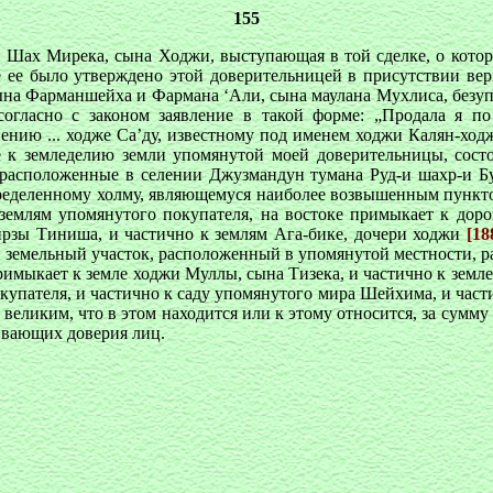
155
джи Шах Мирека, сына Ходжи, выступающая в той сделке, о кото
 ее было утверждено этой доверительницей в присутствии вер
сына Фарманшейха и Фармана ‘Али, сына маулана Мухлиса, безуп
согласно с законом заявление в такой форме: „Продала я п
нию ... ходже Са’ду, известному под именем ходжи Калян-ходж
 к земледелию земли упомянутой моей доверительницы, сост
о, расположенные в селении Джузмандун тумана Руд-и шахр-и Б
пределенному холму, являющемуся наиболее возвышенным пункто
землям упомянутого покупателя, на востоке примыкает к доро
ирзы Тиниша, и частично к землям Ага-бике, дочери ходжи
[18
н земельный участок, расположенный в упомянутой местности, р
римыкает к земле ходжи Муллы, сына Тизека, и частично к земл
купателя, и частично к саду упомянутого мира Шейхима, и част
еликим, что в этом находится или к этому относится, за сумму 
уживающих доверия лиц.