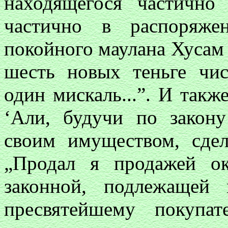
находящегося частично
частично в распоряже
покойного маулана Хусам а
шесть новых теньге чис
один мискаль...”. И так
‘Али, будучи по закон
своим имуществом, сдел
„Продал я продажей ок
законной, подлежащей 
пресвятейшему покупа