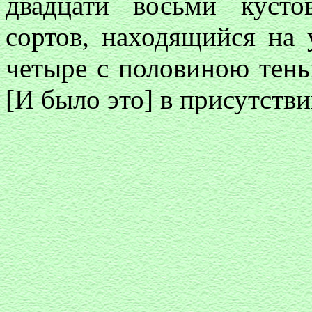
двадцати восьми куст
сортов, находящийся на 
четыре с половиною теньг
[И было это] в присутств