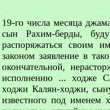
19-го числа месяца джам
сын Рахим-берды, буд
распоряжаться своим им
законом заявление в так
окончательной, нерасто
исполнению ... ходже С
ходжи Калян-ходжи, сын
известного под именем 