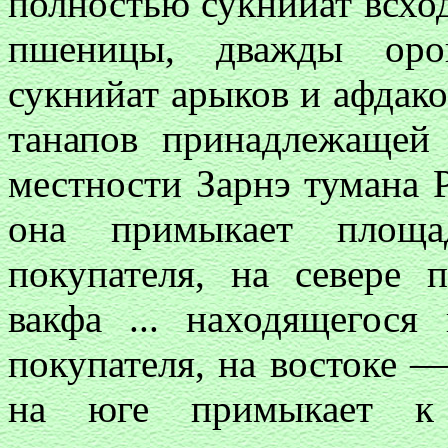
полностью сукнийат всхо
пшеницы, дважды оро
сукнийат арыков и афдако
танапов принадлежащей
местности Зарнэ тумана Р
она примыкает площа
покупателя, на севере
вакфа ... находящегося
покупателя, на востоке —
на юге примыкает к 