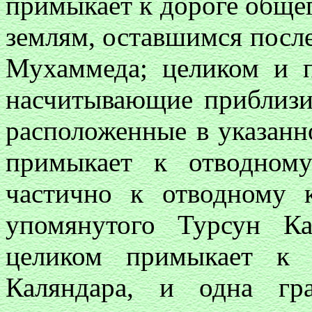
примыкает к дороге общег
землям, оставшимся после
Мухаммеда; целиком и 
насчитывающие приблизи
расположенные в указанн
примыкает к отводном
частично к отводному 
упомянутого Турсун Ка
целиком примыкает к 
Каляндара, и одна г