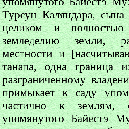
упомянутого Байестэ Му
Турсун Каляндара, сына
целиком и полностью
земледелию земли, р
местности и [насчитыва
танапа, одна граница 
разграниченному владен
примыкает к саду упом
частично к землям, о
упомянутого Байестэ М