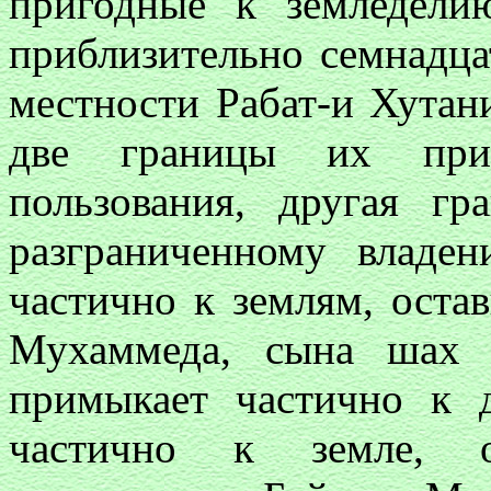
пригодные к земледел
приблизительно семнадца
местности Рабат-и Хутан
две границы их при
пользования, другая г
разграниченному владе
частично к землям, оста
Мухаммеда, сына шах 
примыкает частично к 
частично к земле, о