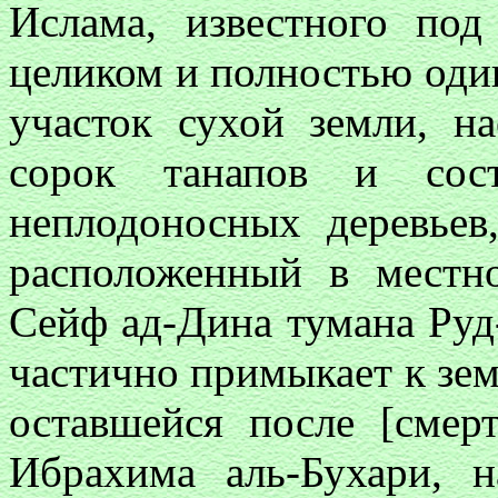
Ислама, известного по
целиком и полностью оди
участок сухой земли, н
сорок танапов и сос
неплодоносных деревьев,
расположенный в местн
Сейф ад-Дина тумана Руд-
частично примыкает к зем
оставшейся после [смер
Ибрахима аль-Бухари, 