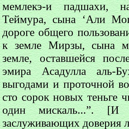
мемлекэ-и падшахи, н
Теймура, сына ‘Али Мог
дороге общего пользован
к земле Мирзы, сына м
земле, оставшейся посл
эмира Асадулла аль-Б
выгодами и проточной во
сто сорок новых теньге ч
один мискаль...”. [И
заслуживающих доверия л