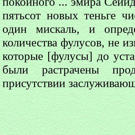
покойного ... эмира Сейид
пятьсот новых теньге чи
один мискаль, и опред
количества фулусов, не из
которые [фулусы] до уста
были растрачены про
присутствии заслуживающ