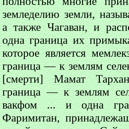
полностью многие при
земледелию земли, назыв
а также Чагаван, и рас
одна граница их примык
которое является мемлек
граница — к землям селе
[смерти] Мамат Тарха
граница — к землям се
вакфом ... и одна гр
Фаримитан, принадлежащ