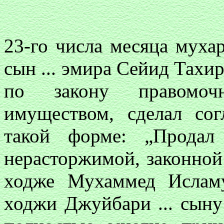
23-го числа месяца мухар
сын ... эмира Сейид Тахир
по закону правомоч
имуществом, сделал сог
такой форме: „Продал
нерасторжимой, законной 
ходже Мухаммед Исламу
ходжи Джуйбари ... сыну