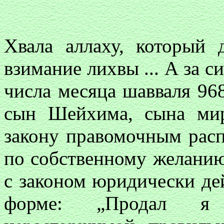
Хвала аллаху, который 
взимание лихвы ... А за с
числа месяца шавваля 96
сын Шейхима, сына ми
закону правомочным рас
по собственному желанию
с законом юридически дей
форме: „Продал я п