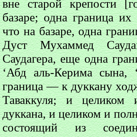
вне старой крепости [г
базаре; одна граница их
что на базаре, одна гран
Дуст Мухаммед Сауда
Саудагера, еще одна гра
‘Абд аль-Керима сына, 
граница — к дуккану ход
Таваккуля; и целиком
дуккана, и целиком и пол
состоящий из соеди