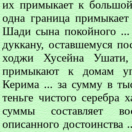
их примыкает к большой 
одна граница примыкает 
Шади сына покойного ...
дуккану, оставшемуся по
ходжи Хусейна Ушати,
примыкают к домам уп
Керима ... за сумму в т
теньге чистого серебра х
суммы составляет вос
описанного достоинства ..