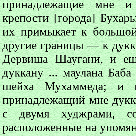
принадлежащие мне и 
крепости [города] Бухар
их примыкает к большой 
другие границы — к дукк
Дервиша Шаугани, и ещ
дуккану ... маулана Баб
шейха Мухаммеда; и 
принадлежащий мне дукка
с двумя худжрами, со
расположенные на упомян