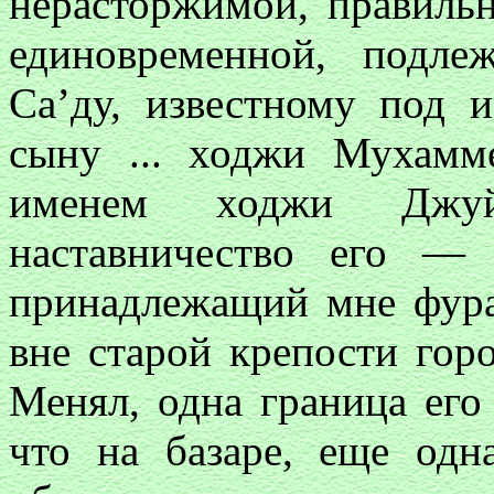
нерасторжимой, правильн
единовременной, подле
Са’ду, известному под 
сыну ... ходжи Мухамме
именем ходжи Джу
наставничество его —
принадлежащий мне фур
вне старой крепости гор
Менял, одна граница его
что на базаре, еще од