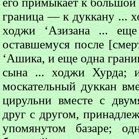
его примыкает к большой д
граница — к дуккану ... х
ходжи ‘Азизана ... ещ
оставшемуся после [смер
‘Ашика, и еще одна грани
сына ... ходжи Хурда;
москательный дуккан вме
цирульни вместе с двум
друг с другом, принадле
упомянутом базаре; о