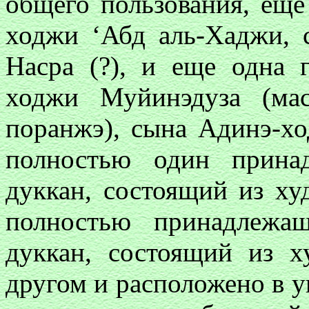
общего пользования, еще
ходжи ‘Абд аль-Хаджи, 
Насра (?), и еще одна 
ходжи Муйинэдуза (ма
поранжэ), сына Адинэ-х
полностью один прина
дуккан, состоящий из ху
полностью принадлежа
дуккан, состоящий из х
другом и расположено в у