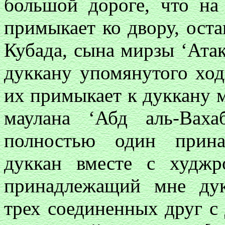
большой дороге, что на
примыкает ко двору, ост
Кубада, сына мирзы ‘Ата
дуккану упомянутого хо
их примыкает к дуккану 
маулана ‘Абд аль-Вах
полностью один прин
дуккан вместе с худж
принадлежащий мне дук
трех соединенных друг с