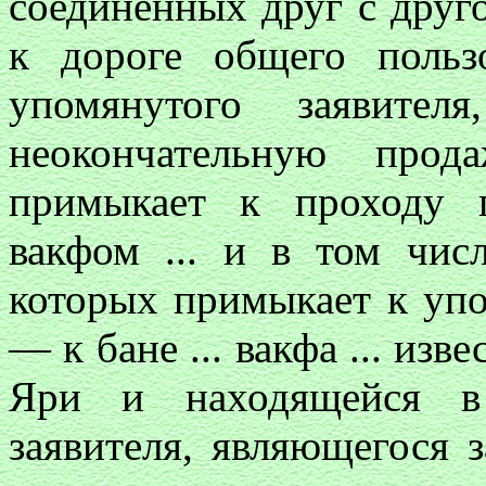
соединенных друг с друг
к дороге общего поль
упомянутого заявите
неокончательную про
примыкает к проходу п
вакфом ... и в том чис
которых примыкает к упо
— к бане ... вакфа ... из
Яри и находящейся в 
заявителя, являющегося 