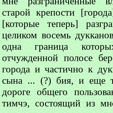
мне разграниченные в
старой крепости [город
[которые теперь] разг
целиком восемь дукканов
одна граница котор
отчужденной полосе бер
города и частично к ду
сына ... (?) бия, и ещ
дороге общего пользов
тимчэ, состоящий из мн