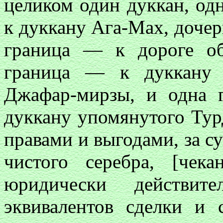
целиком один дуккан, од
к дуккану Ага-Мах, дочер
граница — к дороге об
граница — к дуккану 
Джафар-мирзы, и одна 
дуккану упомянутого Ту
правами и выгодами, за с
чистого серебра, [чек
юридически действит
эквивалентов сделки и 