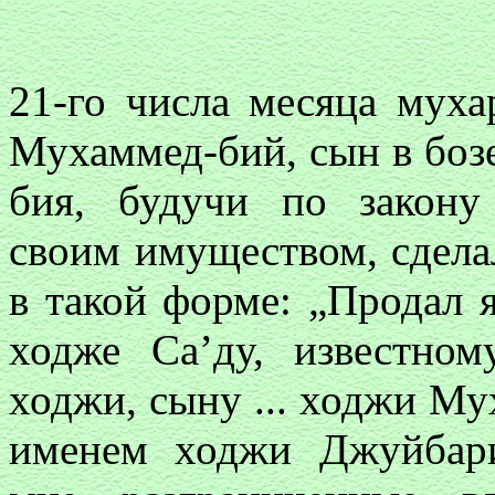
21-го числа месяца муха
Мухаммед-бий, сын в боз
бия, будучи по закону
своим имуществом, сделал
в такой форме: „Продал я
ходже Са’ду, известно
ходжи, сыну ... ходжи Му
именем ходжи Джуйбари