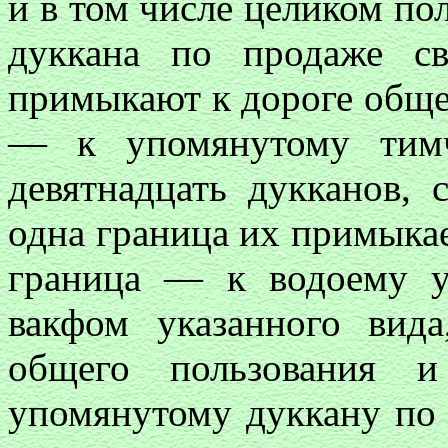
и в том числе целиком по
дуккана по продаже св
примыкают к дороге общег
— к упомянутому тимч
девятнадцать дукканов,
одна граница их примыкае
граница — к водоему у
вакфом указанного вид
общего пользования
упомянутому дуккану по 