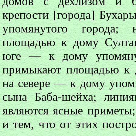
домов с дехлизом и б
крепости [города] Бухар
упомянутого города;
площадью к дому Султан
юге — к дому упомянут
примыкают площадью к д
на севере — к дому упом
сына Баба-шейха; линия
являются ясные приметы;
и тем, что от этих постр