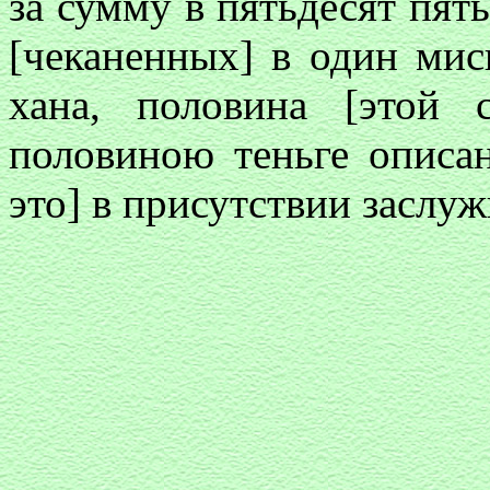
за сумму в пятьдесят пять
[чеканенных] в один мис
хана, половина [этой
половиною теньге описан
это] в присутствии заслу