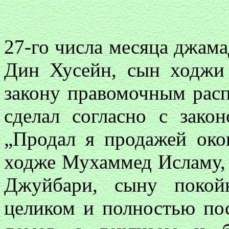
27-го числа месяца джама
Дин Хусейн, сын ходжи
закону правомочным рас
сделал согласно с зако
„Продал я продажей окон
ходже Мухаммед Исламу,
Джуйбари, сыну покойн
целиком и полностью пос