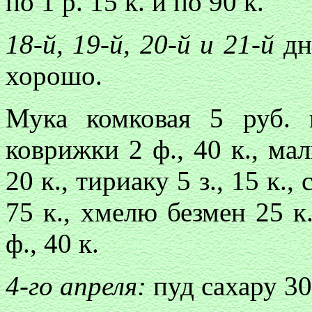
по 1 р. 15 к. и по 90 к.
18-й, 19-й, 20-й и 21-й
дн
хорошо.
Мука комковая 5 руб. 
коврижки 2 ф., 40 к., ма
20 к., тириаку 5 з., 15 к., 
75 к., хмелю безмен 25 к.
ф., 40 к.
4-го апреля:
пуд сахару 30