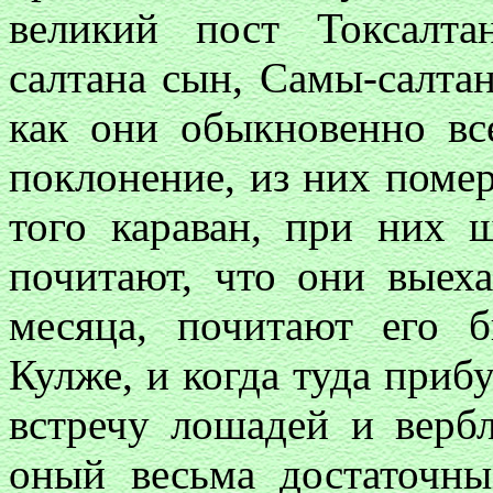
великий пост Токсалт
салтана сын, Самы-салтан
как они обыкновенно вс
поклонение, из них помер
того караван, при них 
почитают, что они выех
месяца, почитают его 
Кулже, и когда туда приб
встречу лошадей и верб
оный весьма достаточны