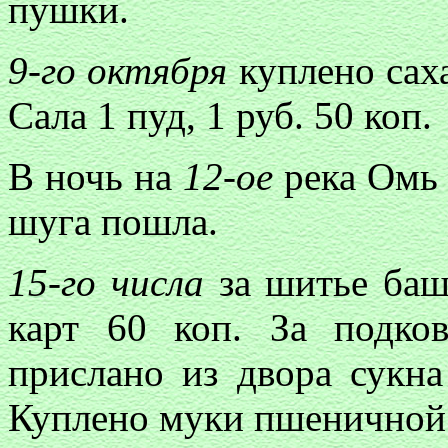
пушки.
9-го октября
куплено сахар
Сала 1 пуд, 1 руб. 50 коп.
В ночь на
12-ое
река Омь 
шуга пошла.
15-го числа
за шитье башм
карт 60 коп. За подко
прислано из двора сукна
Куплено муки пшеничной 1