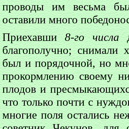
проводы им весьма бы
оставили много победоно
Приехавши
8-го числа
д
благополучно; снимали 
был и порядочной, но мн
прокормлению своему ни
плодов и пресмыкающихся
что только почти с нуждо
многие поля остались н
советник Чекунов, для 