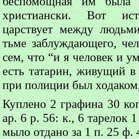
беспомощная им была 
христиански. Вот ист
царствует между людьми
тьме заблуждающего, чел
сем, что “и я человек и у
есть татарин, живущий в
при полиции был ходаком,
Куплено 2 графина 30 коп.
ар. 6 р. 56: к., 6 тарелок 1
мыло отдано за 1 п. 25 ф. 4