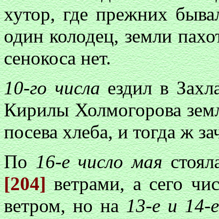
хутор, где прежних бывал
один колодец, земли пахо
сенокоса нет.
10-го числа
ездил в Захл
Кирилы Холмогорова земли
посева хлеба, и тогда ж за
По
16-е число мая
стоял
[204]
ветрами, а сего чи
ветром, но на
13-е и 14-е