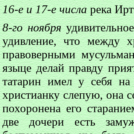
16-е и 17-е числа
река Ирт
8-го ноября
удивительное
удивление, что между х
правоверными мусульман
языце делай правду прия
татарин имел у себя на
христианку слепую, она се
похоронена его старание
две дочери есть заму