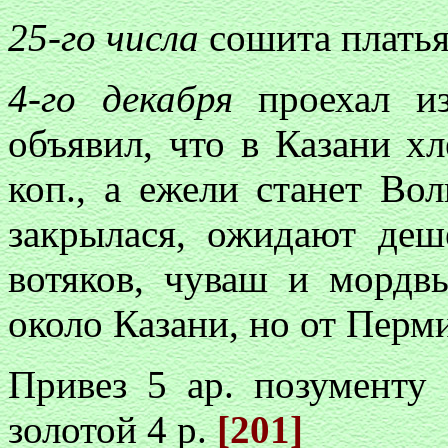
25-го числа
сошита платья 
4-го декабря
проехал из
объявил, что в Казани хл
коп., а ежели станет Во
закрылася, ожидают деш
вотяков, чуваш и мордв
около Казани, но от Перми
Привез 5 ар. позументу 
золотой 4 р.
[201]