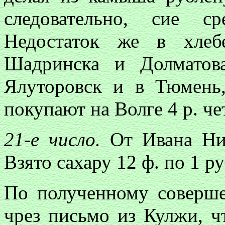
следовательно, сие с
Недостаток же в хлеб
Шадринска и Долматов
Ялуторовск и в Тюмень
покупают на Волге 4 р. че
21-е число.
От Ивана Ник
Взято сахару 12 ф. по 1 ру
По полученному соверш
чрез письмо из Кулжи, ч