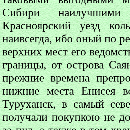
Сибири наилучшим
Красноярский уезд кол
наивсегда, ибо оный по р
верхних мест его ведомст
границы, от острова Саян
прежние времена препр
нижние места Енисея в
Туруханск, в самый сев
получали покупкою не дор
за пуд, а также в том кр