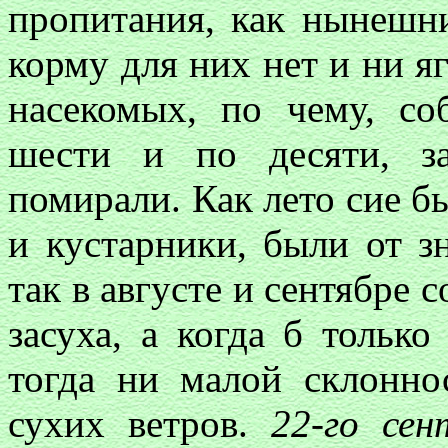
пропитания, как нынешн
корму для них нет и ни яг
насекомых, по чему, со
шести и по десяти, за
помирали. Как лето сие бы
и кустарники, были от з
так в августе и сентябре 
засуха, а когда б тольк
тогда ни малой склонн
сухих ветров.
22-го сен