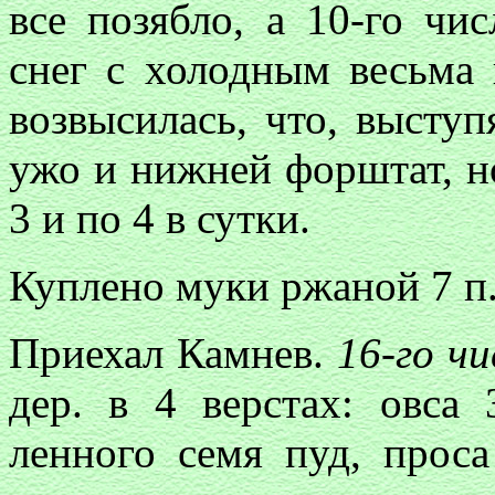
все позябло, а 10-го чи
снег с холодным весьма 
возвысилась, что, выступ
ужо и нижней форштат, н
3 и по 4 в сутки.
Куплено муки ржаной 7 п. 
Приехал Камнев.
16-го чи
дер. в 4 верстах: овса
ленного семя пуд, прос