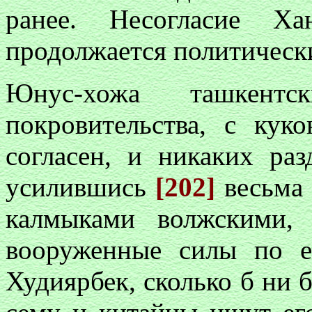
ранее. Несогласие 
продолжается политическ
Юнус-хожа ташкен
покровительства, с ку
согласен, и никаких ра
усилившись
[202]
весьма 
калмыками волжскими,
вооруженные силы по е
Худиярбек, сколько б ни б