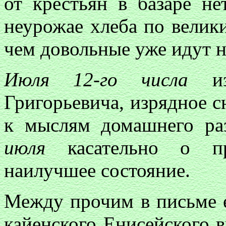
от крестьян в базаре не
неурожае хлеба по велики
чем довольные уже идут н
Июля 12-го числа
из 
Григорьевича, изрядное 
к мыслям домашнего р
июля
касательно о пр
наилучшее состояние.
Между прочим в письме е
кайенского Енисейского в