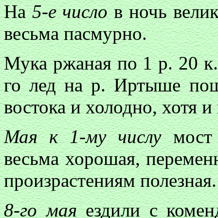
На
5-е число
в ночь велик
весьма пасмурно.
Мука ржаная по 1 р. 20 к
го лед на р. Иртыше пош
востока и холодно, хотя и
Мая к 1-му числу
мост 
весьма хорошая, перемен
произрастениям полезная.
8-го мая
ездили с комен