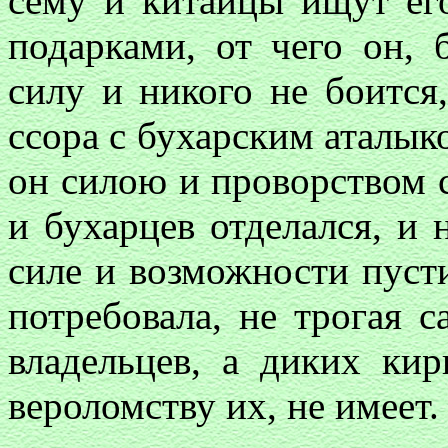
сему и китайцы ищут ег
подарками, от чего он, 
силу и никого не боится
ссора с бухарским аталыко
он силою и проворством с
и бухарцев отделался, и
силе и возможности пусти
потребовала, не трогая 
владельцев, а диких кир
вероломству их, не имеет.