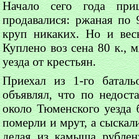
Начало сего года при
продавалися: ржаная по 9
круп никаких. Но и вес
Куплено воз сена 80 к., м
уезда от крестьян.
Приехал из 1-го баталь
объявлял, что по недост
около Тюменского уезда 
померли и мрут, а сыскал
делая из камыша рублен