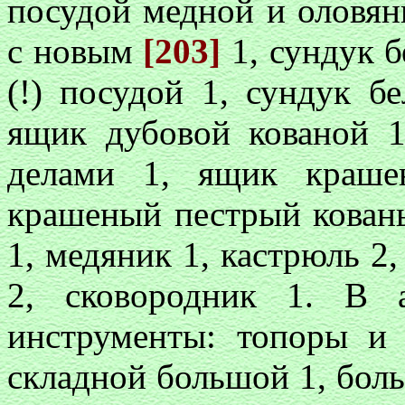
посудой медной и оловян
с новым
[203]
1, сундук б
(!) посудой 1, сундук б
ящик дубовой кованой 1
делами 1, ящик краше
крашеный пестрый кован
1, медяник 1, кастрюль 2,
2, сковородник 1. В 
инструменты: топоры и 
складной большой 1, боль