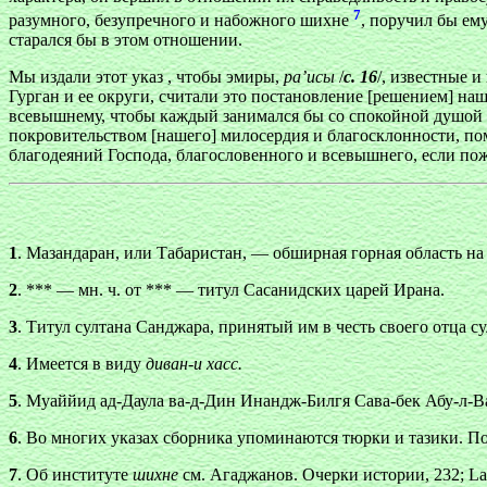
7
разумного, безупречного и набожного шихне
, поручил бы ем
старался бы в этом отношении.
Мы издали этот указ , чтобы эмиры,
ра’исы
/
с. 16
/, известные 
Гурган и ее округи, считали это постановление [решением] на
всевышнему, чтобы каждый занимался бы со спокойной душой с
покровительством [нашего] милосердия и благосклонности, п
благодеяний Господа, благословенного и всевышнего, если по
1
. Мазандаран, или Табаристан, — обширная горная область на 
2
. *** — мн. ч. от *** — титул Сасанидских царей Ирана.
3
. Титул султана Санджара, принятый им в честь своего отца с
4
. Имеется в виду
диван-и хасс.
5
. Муаййид ад-Даула ва-д-Дин Инандж-Билгя Сава-бек Абу-л-
6
. Во многих указах сборника упоминаются тюрки и тазики. П
7
. Об институте
шихне
см. Агаджанов. Очерки истории, 232; Lamb