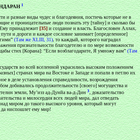
1
АНДАРАН
ти и разные виды чудес и благодеяния, постичь которые не в
ющие и проницательные люди познать эту [тайну] и сколько бы
! Ему принадлежит
[35]
и создание и власть. Благословен Аллах,
] пути и дороги и каждое сословие занимает [определенное]
угими”
(Там же XLIII, 31)
, то каждый, которого наградил
выражения признательности благодетелю и по мере возможности
дабы стих [Корана]: “Если возблагодарите, Я умножу вам”
(Там
государств во всей вселенной украсились высоким положением
разных] странах мира на Востоке и Западе и попали в петлю их
ное в деле установления справедливости, возрождения
бом добивались продолжительности [своего] могущества и
3
астелин земли, My’изз ад-Дунйа ва-д-Дин
, доказательство
ительства и милосердия всех людей мира, дал отведать
 над миром до такого высокого уровня, который могут
и да ниспошлет ему мир!