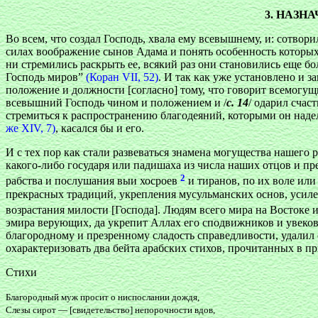
3. НАЗН
Во всем, что создал Господь, хвала ему всевышнему, и: сотвор
силах воображение сынов Адама и понять особенность которых 
ни стремились раскрыть ее, всякий раз они становились еще б
Господь миров”
(Коран VII, 52)
. И так как уже установлено и з
положение и должности [согласно] тому, что говорит всемогу
всевышний Господь чином и положением и /
с. 14
/ одарил счас
стремиться к распространению благодеяний, которыми он наде
же XIV, 7)
, касался бы и его.
И с тех пор как стали развеваться знамена могущества нашего
какого-либо государя или падишаха из числа наших отцов и пре
2
рабства и послушания выи хосроев
и тиранов, по их воле или
прекрасных традиций, укрепления мусульманских основ, усиле
возрастания милости [Господа]. Людям всего мира на Востоке 
эмира верующих, да укрепит Аллах его сподвижников и увекове
благородному и презренному сладость справедливости, удалил 
охарактеризовать два бейта арабских стихов, прочитанных в п
Стихи
Благородный муж просит о ниспослании дождя,
Слезы сирот — [свидетельство] непорочности вдов,