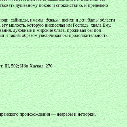
обствовать душевному покою и спокойствию, и предельно
 люди, саййиды, имамы,
факихи
, шейхи и
ра’ийаты
области
 эту милость, которую ниспослал им Господь, хвала Ему,
вания, духовные и мирские блага, проживал бы под
ми и таким образом увеличивал бы продолжительность
III, 502; Ибн Хаукал, 270.
 иранского происхождения — неарабы и нетюрки.