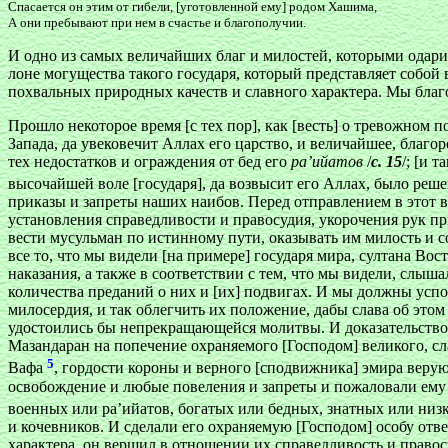
Спасается он этим от гибели, [уготовленной ему] родом Хашима,
А они пребывают при нем в счастье и благополучии.
И одно из самых величайших благ и милостей, которыми одарил
лоне могущества такого государя, который представляет собой 
похвальных природных качеств и славного характера. Мы благо
Прошло некоторое время [с тех пор], как [весть] о тревожном
Запада, да увековечит Аллах его царство, и величайшее, благ
тех недостатков и ограждения от бед его
ра’ийатов
/
с. 15
/; [и 
высочайшей воле [государя], да возвысит его Аллах, было реш
приказы и запреты наших наибов. Перед отправлением в этот в
установления справедливости и правосудия, укорочения рук пр
вести мусульман по истинному пути, оказывать им милость и с
все то, что мы видели [на примере] государя мира, султана Во
наказания, а также в соответствии с тем, что мы видели, слыш
количества преданий о них и [их] подвигах. И мы должны усп
милосердия, и так облегчить их положение, дабы слава об этом
удостоились бы непрекращающейся молитвы. И доказательством
Мазандаран на попечение охраняемого [Господом] великого, с
5
Вафа
, гордости короны и верного [сподвижника] эмира верую
освобождение и любые повеления и запреты и пожаловали ему д
военных или ра’ийатов, богатых или бедных, знатных или низк
и кочевников. И сделали его охраняемую [Господом] особу отв
характера, он вершил в отношении их справедливость и право