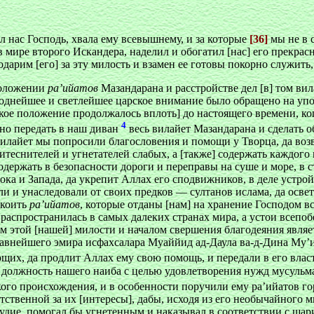
 нас Господь, хвала ему всевышнему, и за которые
[36]
мы не в с
в мире второго Искандера, наделил и обогатил [нас] его прекра
дарим [его] за эту милость и взамен ее готовы покорно служить
 положении
ра’ийатов
Мазандарана и расстройстве дел [в] том вил
ороднейшее и светлейшее царское внимание было обращено на уп
такое положение продолжалось вплоть] до настоящего времени, ко
4
ено передать в наш диван
весь вилайет Мазандарана и сделать о
илайет мы попросили благословения и помощи у Творца, да возве
итеснителей и угнетателей слабых, а [также] содержать каждого
одержать в безопасности дороги и переправы на суше и море, в 
стока и Запада, да укрепит Аллах его сподвижников, в деле уст
али и унаследовали от своих предков — султанов ислама, да осве
окоить
ра’ийатов
, которые отданы [нам] на хранение Господом 
 распространилась в самых далеких странах мира, а устои всепо
 этой [нашей] милости и началом свершения благодеяния являет
лавнейшего эмира исфахсалара Муаййид ад-Даула ва-д-Дина Му’
щих, да продлит Аллах ему свою помощь, и передали в его власт
олжность нашего наиба с целью удовлетворения нужд мусульман 
ого происхождения, и в особенности поручили ему ра’ийатов го
етственной за их [интересы], дабы, исходя из его необычайного
судие, помогал бы угнетенным и наказывал в соответствии с ша