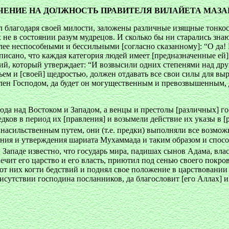
АЧЕНИЕ НА ДОЛЖНОСТЬ ПРАВИТЕЛЯ ВИЛАЙЕТА МАЗ
ил благодаря своей милости, заложены различные изящные тонкос
не в состоянии разум мудрецов. И сколько бы ни старались зна
олее неспособными и бессильными [согласно сказанному]: “О да
аписано, что каждая категория людей имеет [предназначенные ей
щий, который утверждает: “И возвысили одних степенями над др
тьем и [своей] щедростью, должен отдавать все свои силы для 
лен Господом, да будет он могущественным и превозвышенным, 
 рода над Востоком и Западом, а венцы и престолы [различных] 
дков в период их [правления] и возымели действие их указы в [
 насильственным путем, они (т.е. предки) выполняли все возмож
ния и утверждения шариата Мухаммада и таким образом и спосо
и Западе известно, что государь мира, падишах сынов Адама, вл
чит его царство и его власть, приютил под сенью своего покров
от них когти бедствий и поднял свое положение в царствовании
рисутствии господина посланников, да благословит [его Аллах] 