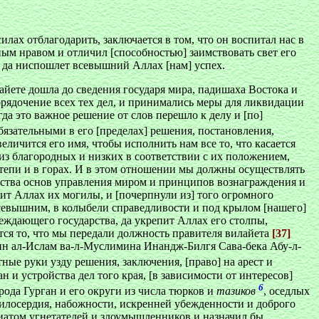
илах отблагодарить, заключается в том, что он воспитал нас в
сным нравом и отличил [способностью] заимствовать свет его
, да ниспошлет всевышний Аллах [нам] успех.
айете дошла до сведения государя мира, падишаха Востока и
орядочение всех тех дел, и принимались меры для ликвидации
гда это важное решение от слов перешло к делу и [по]
бязательными в его [пределах] решения, постановления,
личится его имя, чтобы исполнить нам все то, что касается
 из благородных и низких в соответствии с их положением,
степи и в горах. И в этом отношении мы должны осуществлять
ройства основ управления миром и принципов вознаграждения и
тит Аллах их могилы, и [почерпнули из] того огромного
всевышним, в колыбели справедливости и под крылом [нашего]
беждающего государства, да укрепит Аллах его столпы,
ся то, что мы передали должность правителя вилайета
[37]
ин ал-Ислам ва-л-Муслимина Инандж-Билгя Сава-бека Абу-л-
ные руки узду решения, заключения, [право] на арест и
и устройства дел того края, [в зависимости от интересов]
6
рода Гурган и его округи из числа тюрков и
тазиков
, оседлых
 милосердия, набожности, искренней убежденности и доброго
риатом угнетателей и злоумышленников и назначил бы