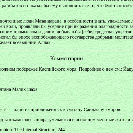
у ра’ийатов и наказал бы ему выполнять все то, что будет спос
и почтенные люди Мазандарана, в особенности знать, уважаемые
шей воли, проявляли бы усердие при выражении благодарности за
воим промыслом и делом, добывал бы [себе] средства существо
омогал бы эпохе всепобеждающего государства добрыми молитва
желает всевышний Аллах.
Комментарии
южном побережье Каспийского моря. Подробнее о нем см.: Йакут. 
ултана Малик-шаха.
Вафа — один из приближенных к султану Санджару эмиров.
од тазиками здесь подразумеваются в основном местные жители
ton. The Internal Structure, 244.