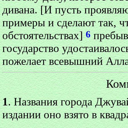
дивана. [И пусть проявля
примеры и сделают так, 
6
обстоятельствах]
пребыва
государство удостаивалос
пожелает всевышний Алла
Ком
1
. Названия города Джува
издании оно взято в квадр