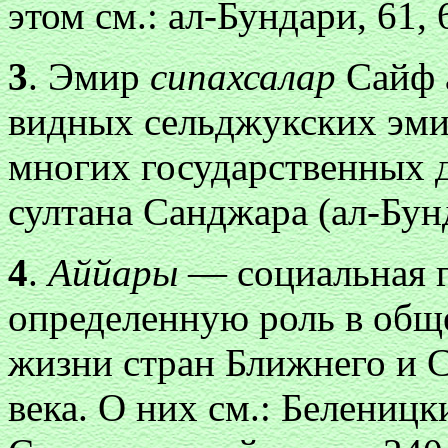
этом см.: ал-Бундари, 61, 
3
. Эмир
сипахсалар
Сайф 
видных сельджукских эми
многих государственных 
султана Санджара (ал-Бунд
4
.
Аййары
— социальная г
определенную роль в общ
жизни стран Ближнего и С
века. О них см.: Беленицк