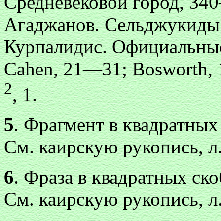
Средневековой город, 34
Агаджанов. Сельджукиды 
Курпалидис. Официальные 
Cahen, 21—31; Bosworth,
2
,
1.
5
. Фрагмент в квадратных 
См. каирскую рукопись, л.
6
. Фраза в квадратных ско
См. каирскую рукопись, л.