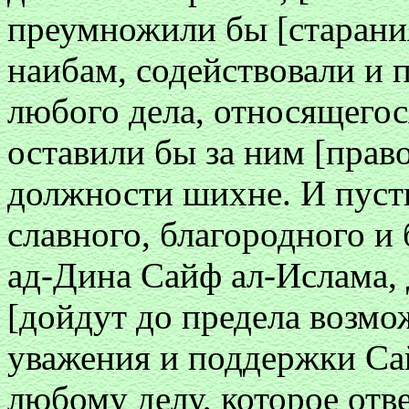
преумножили бы [старания
наибам, содействовали и 
любого дела, относящегося
оставили бы за ним [прав
должности шихне. И пусть
славного, благородного и
ад-Дина Сайф ал-Ислама, 
[дойдут до предела возм
уважения и поддержки Са
любому делу, которое отв