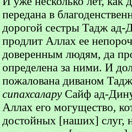
И уже несколько лет, как
передана в благоденствен
дорогой сестры Тадж ад-
продлит Аллах ее непороч
доверенным людям, да про
определена за ними. И д
пожалована диваном Тадж
сипахсалару
Сайф ад-Ди
Аллах его могущество, ко
достойных [наших] слуг,