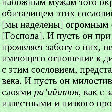
набожным мужам того окр
обиталищем этих сословий
[мы наделены] огромным 
[Господа]. И пусть он пр
проявляет заботу о них, н
имеющего отношение к див
с этим сословием, предс
века. И пусть он милости
слоями
ра’ийатов
, как с
известными и низкого про