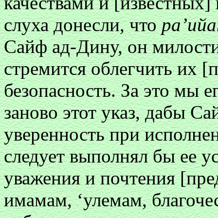
качествами и [известных]
слуха донесли, что
ра’ий
Сайф ад-Дину, он милости
стремится облегчить их [
безопасность. За это мы е
заново этот указ, дабы С
уверенность при исполнен
следует выполнял бы ее ус
уважения и почтения [пре
имамам, ‘улемам, благоче