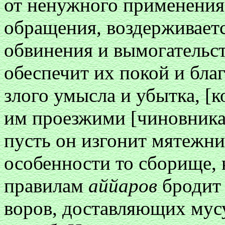
от ненужного применения
обращения, воздерживаетс
обвинения и вымогательс
обеспечит их покой и благ
злого умысла и убытка, [
им проезжими [чиновника
пусть он изгонит мятежн
особенности то сборище, 
правилам
аййаров
бродит 
воров, доставляющих мус