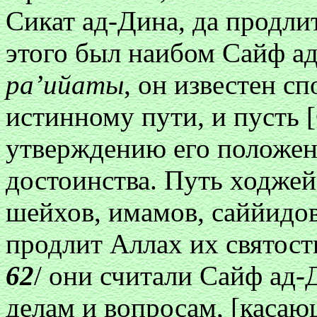
Сикат ад-Дина, да продлит
этого был наибом Сайф а
ра’ийаты
, он известен с
истинному пути, и пусть 
утверждению его положен
достоинства. Путь ходжей
шейхов, имамов, саййидов
продлит Аллах их святост
62
/ они считали Сайф ад-
делам и вопросам, [каса