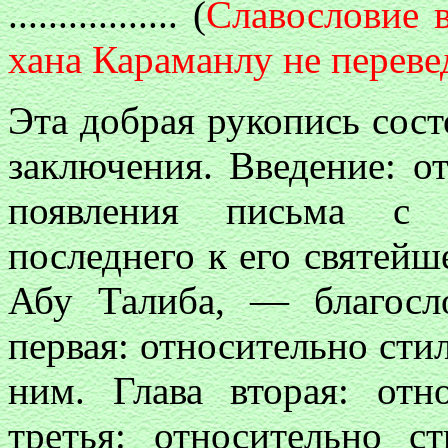
.................
(
Славословие 
хана Караманлу не переве
Эта добрая рукопись состо
заключения. Введение: о
появления письма с в
последнего к его святей
Абу Талиба, — благосл
первая: относительно стил
ним. Глава вторая: отн
третья: относительно с