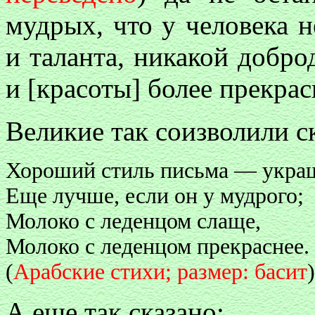
мудрых, что у человека 
и таланта, никакой добро
и [красоты] более прекрас
Великие так соизволили ск
Хороший стиль письма — украш
Еще лучше, если он у мудрого;
Молоко с леденцом слаще,
Молоко с леденцом прекраснее.
(
Арабские стихи; размер: басит
)
А еще так сказано: