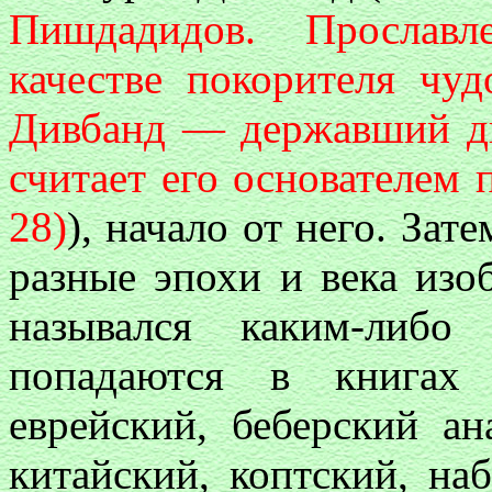
Пишдадидов. Прославл
качестве покорителя чу
Дивбанд — державший ди
считает его основателем 
28)
), начало от него. Зат
разные эпохи и века изо
назывался каким-либо
попадаются в книгах 
еврейский, беберский ан
китайский, коптский, на