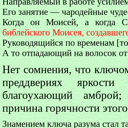
Направляемый в работе усилие
Его занятие — чародейные чуде
Когда он Моисей, а когда С
библейского Моисея, создавшег
Руководящийся по временам [то
А то отпадающий на волосок от
Нет сомнения, что ключом
преддвериях яркости 
благоухающий амброй
причина горячности этого
Знамением ключа разума стал та