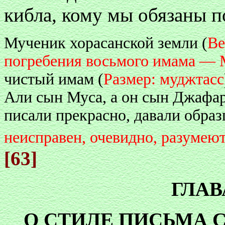
кибла, кому мы обязаны п
Мученик хорасанской земли (
Ве
погребения восьмого имама — 
чистый имам (
Размер: муджтасс
Али сын Муса, а он сын Джафар
писали прекрасно, давали образц
неисправен, очевидно, разумею
[63]
ГЛАВ
О СТИЛЕ ПИСЬМА С