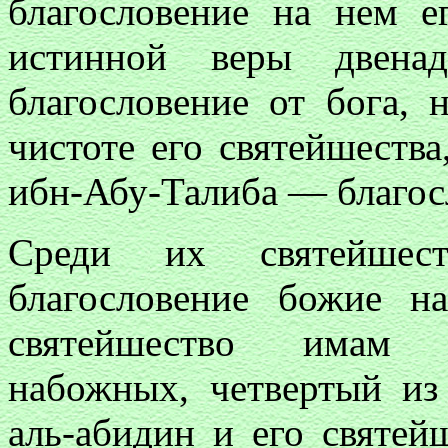
благословение на нем ег
истинной веры двен
благословение от бога, 
чистоте его святейшеств
ибн-Абу-Талиба — благос
Среди их святейше
благословение божие 
святейшество имам з
набожных, четвертый и
аль-абидин и его святей