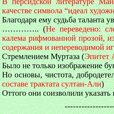
В персидской литературе Ман
качестве символа “идеал худож
Благодаря ему судьба таланта ув
………….. (
Не переведено: с
калема рифмованной прозой, и
содержания и непереводимой иг
Стремлением Муртаза (
Эпитет 
Было не только изображение бук
Но основы, чистота, добродетел
составе трактата султан-Али
)
Оттого они соизволили указать 
-----------------