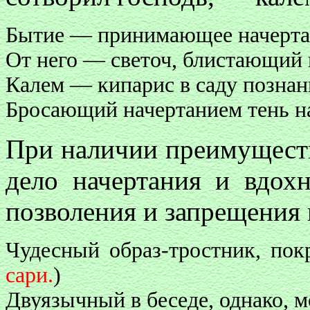
Бытие — принимающее начертан
От него — светоч, блистающий 
Калем — кипарис в саду познан
Бросающий начертанием тень на
При наличии преимущества
дело начертания и вдохн
позволения и запрещения 
Чудесный образ-тростник, пок
сари.
)
Двуязычный в беседе, однако, 