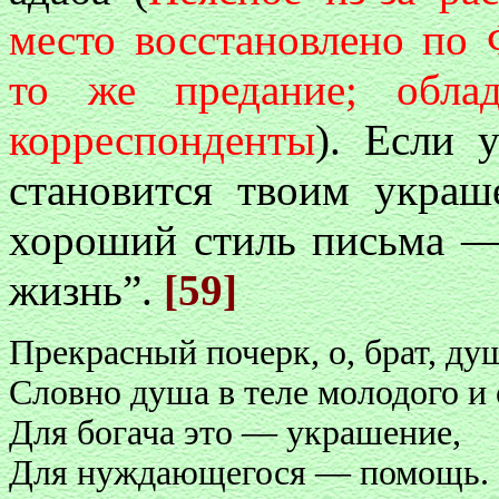
место восстановлено по Ф
то же предание; обла
корреспонденты
). Если 
становится твоим украш
хороший стиль письма —
жизнь”.
[59]
Прекрасный почерк, о, брат, ду
Словно душа в теле молодого и 
Для богача это — украшение,
Для нуждающегося — помощь.