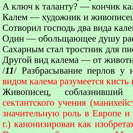
А ключ к таланту? — кончик ка
Калем — художник и живописец
Сотворил господь два вида кале
Один — обольщающее душу рас
Сахарным стал тростник для пи
Другой вид калема — от живот
/
11
/ Разбрасывание перлов у 
видом калема разумеется кисть 
Живописец, соблазнивши
сектантского учения (манихейс
значительную роль в Европе и
г.) канонизирован как изобрета