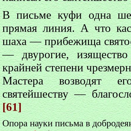
В письме куфи одна ше
прямая линия. А что кас
шаха — прибежища святост
— двурогие, изящество
крайней степени чрезмерн
Мастера возводят е
святейшеству — благосл
[61]
Опора науки письма в добродеян