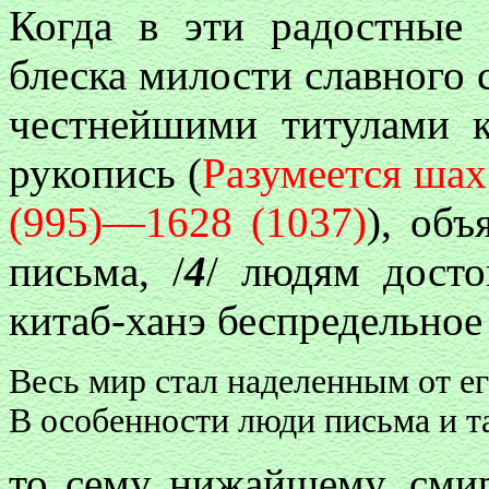
Когда в эти радостные 
блеска милости славного
честнейшими титулами к
рукопись (
Разумеется шах
(995)—1628 (1037)
), об
письма, /
4
/ людям досто
китаб-ханэ беспредельное
Весь мир стал наделенным от ег
В особенности люди письма и т
то сему нижайшему, сми