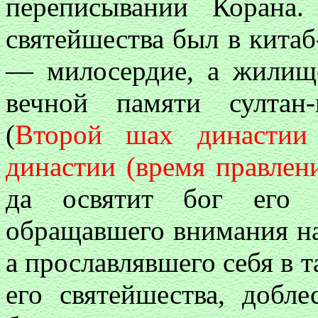
переписывании Корана
святейшества был в китаб
— милосердие, а жилищ
вечной памяти султан
(
Второй шах династии 
династии (время правлен
да освятит бог его 
обращавшего внимания на
а прославлявшего себя в 
его святейшества, добл