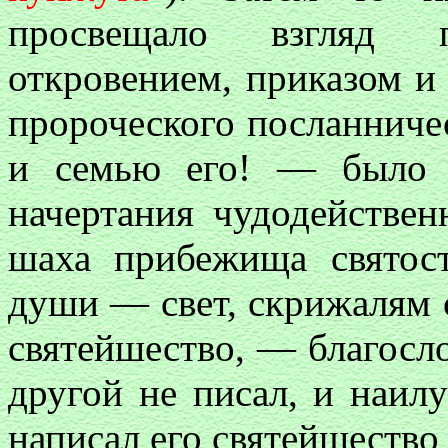
просвещало взгляд 
откровением, приказом и
пророческого посланниче
и семью его! — было 
начертания чудодействен
шаха прибежища святост
души — свет, скрижалям 
святейшество, — благосл
другой не писал, и наил
написал его святейшество