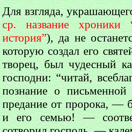
Для взгляда, украшающег
ср. название хроники
история”
), да не остане
которую создал его свят
творец, был чудесный ка
господни: “читай, всебла
познание о письменной 
предание от пророка, — б
и его семью! — соотве
сотворил господь, — кале