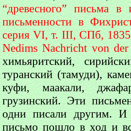
“древесного” письма в 
письменности в Фихрист
серия VI, т. III, СПб, 183
Nedims Nachricht von der 
химьяритский, сирийск
туранский (тамуди), кам
куфи, маакали, джафа
грузинский. Эти письме
одни писали другим. И 
письмо пошло в ход и вс