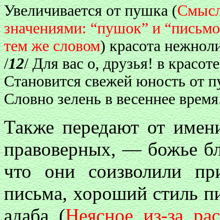
Увеличивается от пушка (
Смысл
значениями: “пушок” и “письм
тем же словом
) красота нежноли
/
12
/ Для вас о, друзья! в красот
Становится свежей юность от п
Словно зелень в весеннее время
Также передают от имени
правоверных, — божье бл
что они соизволили при
письма, хороший стиль п
адаба (
Неясное из-за ра