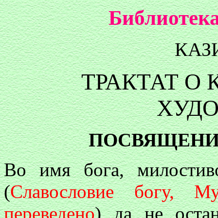
Библиотека
КАЗ
ТРАКТАТ О 
ХУД
ПОСВЯЩЕНИ
Во имя бога, милостивого
(
Славословие богу, М
переведено
) да не оста