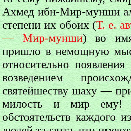
Ахмед ибн-Мир-мунши ал
степени их обоих (
Т. е. 
— Мир-мунши
) во им
пришло в немощную мыс
относительно появления 
возведением происхо
святейшеству шаху — пр
милость и мир ему! 
обстоятельств каждого и
людей таланта, что имеют