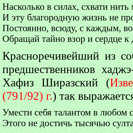
Насколько в силах, схвати нить 
И эту благородную жизнь не пр
Постоянно, всюду, с каждым, во
Обращай тайно взор и сердце к 
Красноречивейший из со
предшественников хадж
Хафиз Ширазский (
Изве
(791/92) г.
) так выражаетс
Умести себя талантом в любом с
Этого не достичь тысячью султа