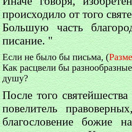
Иначе говоря, изобрете
происходило от того свят
Большую часть благоро
писание. "
Если не было бы письма, (
Разме
Как расцвели бы разнообразн
душу?
После того святейшества
повелитель правоверных
благословение божие н