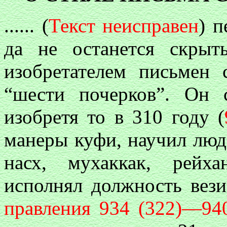
...... (
Текст неисправен
) 
да не останется скрыт
изобретателем письмен 
“шести почерков”. Он 
изобретя то в 310 году (
манеры куфи, научил люде
насх, мухаккак, рейх
исполнял должность вези
правления 934 (322)—940