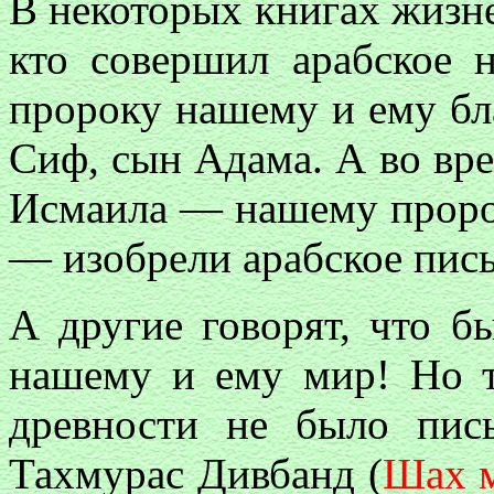
В некоторых книгах жизн
кто совершил арабское 
пророку нашему и ему бл
Сиф, сын Адама. А во вре
Исмаила — нашему пророк
— изобрели арабское пис
А другие говорят, что 
нашему и ему мир! Но то
древности не было пис
Тахмурас Дивбанд (
Шах м