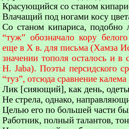
Красующийся со станом кипари
Влачащий под ногами косу цвет
Со станом кипариса, подобно л
“туж” обозначало кору белого
еще в X в. для письма (Хамза Ис
значении тополя осталось и в 
Н. Jaba). Поэты персидского ср
“туз”, отсюда сравнение калема
Лик [сияющий], как день, одет
Не стрела, однако, направляющи
Целью его по большей части бы
Работник, полный талантов, то