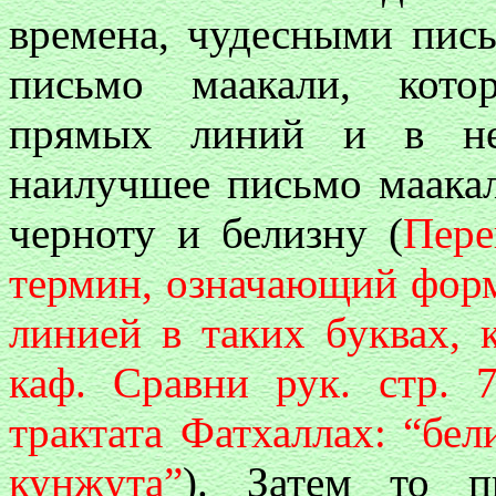
времена, чудесными пис
письмо маакали, кото
прямых линий и в нем
наилучшее письмо маакал
черноту и белизну (
Пере
термин, означающий форм
линией в таких буквах, 
каф. Сравни рук. стр. 7
трактата Фатхаллах: “бе
кунжута”
). Затем то п