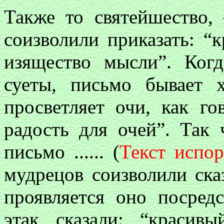
Также то святейшество
соизволили приказать: “
изящество мысли”. Ког
суеты, письмо бывает 
просветляет очи, как г
радость для очей”. Так 
письмо ...... (
Текст испор
мудрецов соизволили сказ
проявляется оно посред
этак сказали: “краси