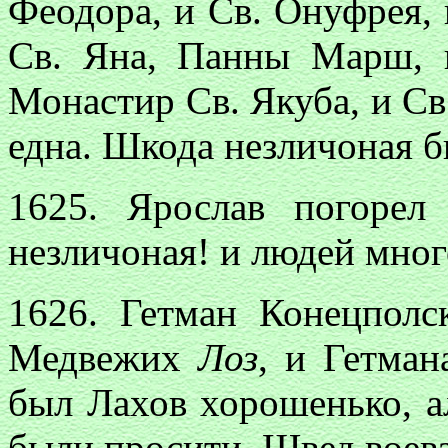
Феодора, и Св. Онуфрея, 
Св. Яна, Панны Марш, 
Монастир Св. Якуба, и С
една. Шкода незличоная 
1625. Ярослав погорел
незличоная! и людей мног
1626. Гетман Конецполс
Медвежих
Лоз
, и Гетман
был Лахов хорошенько, ал
были просити. Швед воева