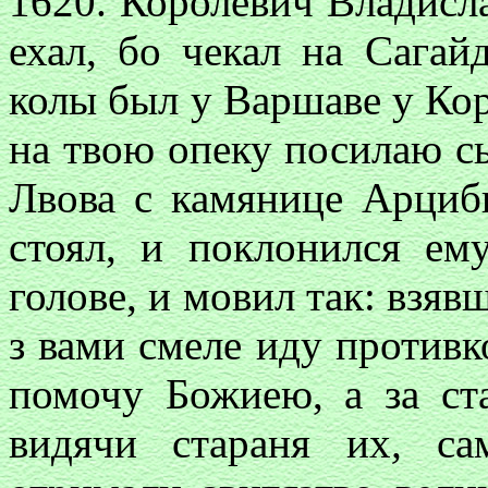
1620. Королевич Владисла
ехал, бо чекал на Сагай
колы был у Варшаве у Кор
на твою опеку посилаю с
Лвова с камянице Арциб
стоял, и поклонился ем
голове, и мовил так: взяв
з вами смеле иду противк
помочу Божиею, а за ста
видячи стараня их
,
сам