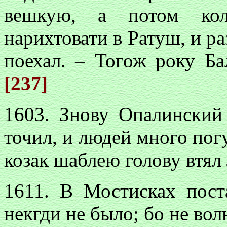
вешкую, а потом кол
нарихтовати в Ратуш, и ра
поехал. – Тогож року Ба
[237]
1603. Знову Опалинский
точил, и людей много пог
козак шаблею голову втял
1611. В Мостисках пост
некгди не было; бо не вол