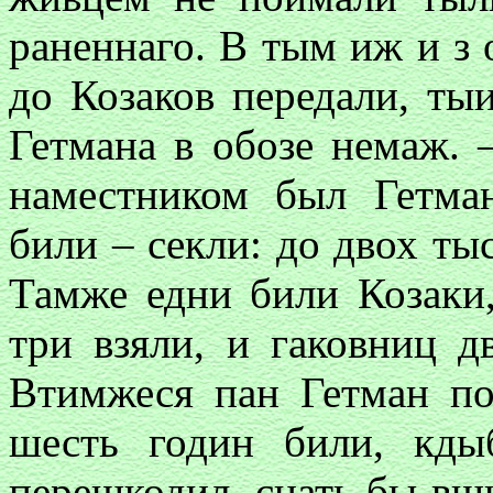
раненнаго. В тым иж и з 
до Козаков передали, тыи
Гетмана в обозе немаж. –
наместником был Гетма
били – секли: до двох ты
Тамже едни били Козаки
три взяли, и гаковниц д
Втимжеся пан Гетман по
шесть годин били, кд
перешкодил, снать бы вш