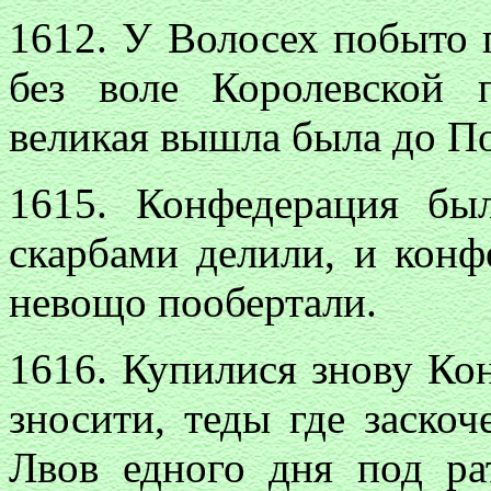
1612. У Волосех побыто 
без воле Королевской 
великая вышла была до П
1615. Конфедерация бы
скарбами делили, и конф
невощо пообертали.
1616. Купилися знову Кон
зносити, теды где заскоч
Лвов едного дня под ра