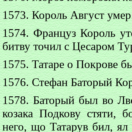
1573. Король Август умер
1574. Француз Король ут
битву точил с Цесаром Ту
1575. Татаре о Покрове б
1576. Стефан Баторый Кор
1578. Баторый был во Лво
козака Подкову стяти, 
него, що Татарув бил, я