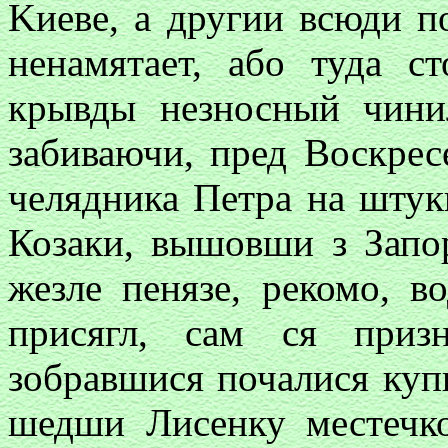
Kиеве, а другии всюди п
ненамятает, або туда с
крывды незносный чини
забиваючи, пред Воскрес
челядника Петра на штук
Козаки, вышовши з Запор
жезле пенязе,
рекомо, в
присягл, сам ся приз
зобравшися почалися куп
шедши Лисенку местечко