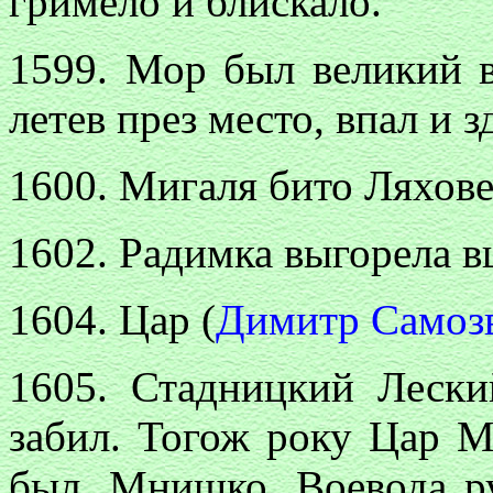
гримело и блискало.
1599. Мор был великий в
летев през место, впал и з
1600. Мигаля бито Ляхове
1602. Радимка выгорела в
1604. Цар (
Димитр Самозв
1605. Стадницкий Леск
забил. Тогож року Цар М
был. Мнишко, Воевода ру