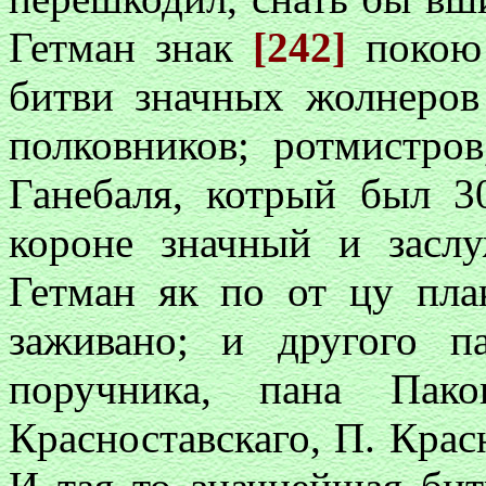
Гетман знак
[242]
покою 
битви значных жолнеров
полковников;
ротмистро
Ганебаля, котрый был 3
короне значный и засл
Гетман як по от цу плак
заживано; и другого п
поручника, пана Пако
Красноставскаго, П. Крас