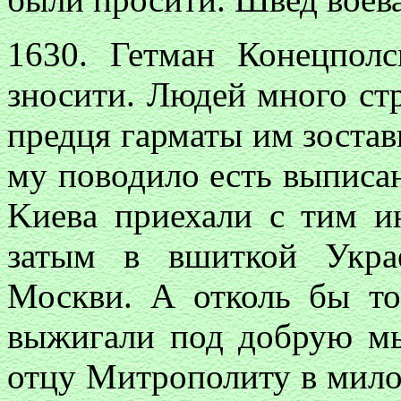
1630. Гетман Конецпол
зносити. Людей много стр
предця гарматы им зостав
му поводило есть выписа
Kиевa приехали с тим ин
затым в вшиткой Укра
Москви. А отколь бы то
выжигали под добрую мы
отцу Митрополиту в милос