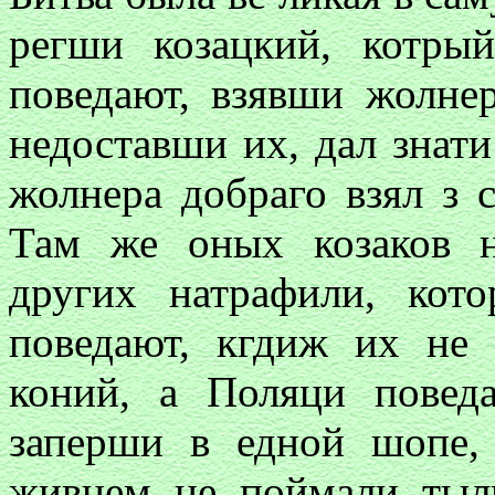
регши козацкий, котры
поведают, взявши жолне
недоставши их, дал знати
жолнера добраго взял з 
Там же оных козаков 
других натрафили, ко
поведают, кгдиж их не
коний, а Поляци повед
заперши в едной шопе,
живцем не поймали тыл