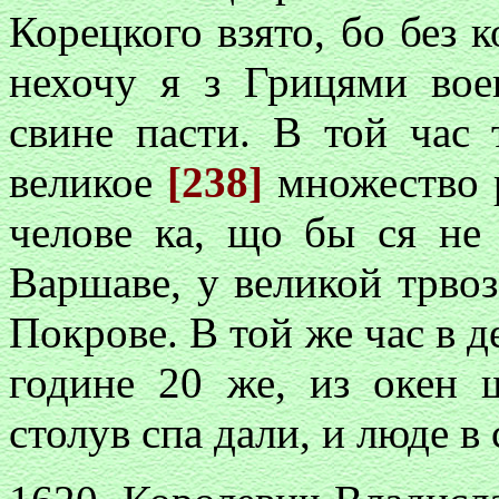
Корецкого взято, бо без к
нехочу я з Грицями вое
свине пасти. В той час 
великое
[238]
множество р
челове ка, що бы ся не
Варшаве, у великой трвоз
Покрове. В той же час в д
године 20 же, из окен 
столув спа дали, и люде в