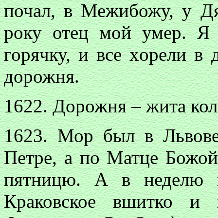
почал, в Межибожу, у Д
року отец мой умер. Я
горячку, и все xopели в
дорожня.
1622. Дорожня – жита кол
1623. Мор был в Львове
Петре, а по Матце Божой
пятницю. А в неделю 
Краковское вшитко и 