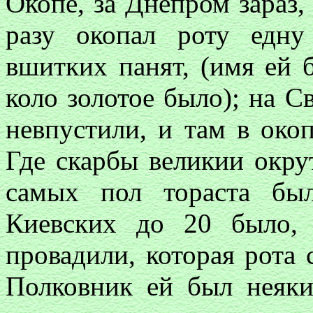
Окопе, за Днепром зараз,
разу окопал роту едну
вшитких панят, (имя ей б
коло золотое было); на 
невпустили, и там в окоп
Где скарбы великии окру
самых пол тораста бы
Киевских до 20 было,
провадили, которая рота 
Полковник ей был неяк