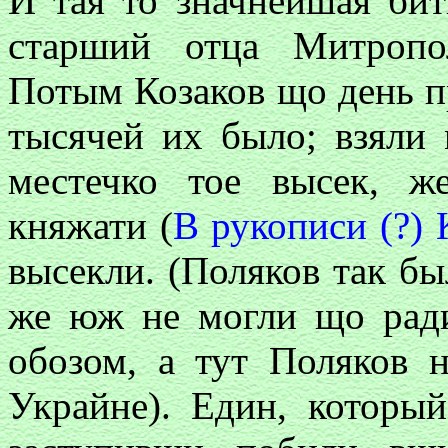
И тая то значнейшая бит
старший отца Митропо
Потым Козаков що день пр
тысячей их было; взяли 
местечко тое высек, ж
княжати (
B рукописи (?) 
высекли. (Поляков так бы
же юж не могли що ради
обозом, а тут Поляков 
Украйне). Един, которы