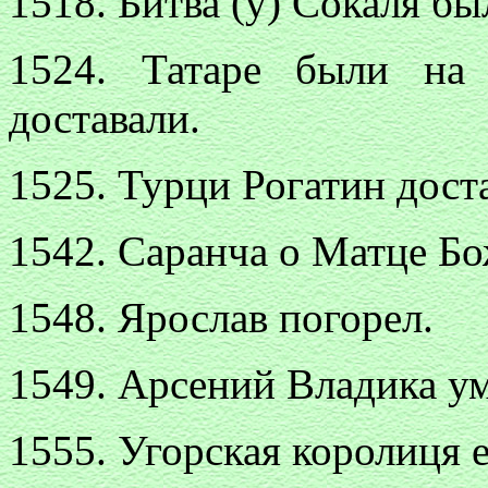
1518. Битва (у)
Сокаля бы
1524. Татаре были на
доставали.
1525. Турци Рогатин дост
1542. Саранча о Матце Бо
1548. Ярослав погорел.
1549. Арсений Владика у
1555. Угорская королиця е