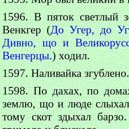
1596. В пяток светлый з
Венкгер (
До Угер, до Уг
Дивно, що и Великорус
Венгерцы.
) ходил.
1597. Наливайка згублено
1598. По дахах, по дома
землю, що и люде слыхал
тому скот здыхал барзо