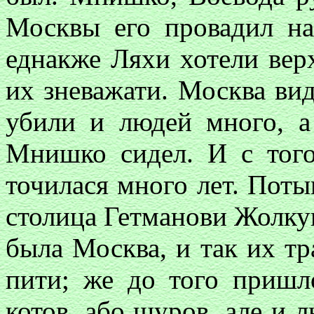
Москвы его провадил на
еднакже Ляхи хотели вер
их зневажати. Москва ви
убили и людей много, а
Мнишко сидел. И с того
точилася много лет. Поты
столица Гетманови Жолкув
была Москва, и так их тр
пити; же до того пришл
котов, або щуров, але и л