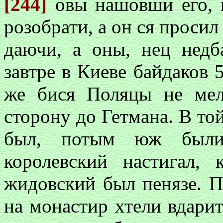
[244]
овы нашовши его, к
розобрати, а он ся просил
даючи, а оны, нец недб
завтре в Киеве байдаков 
же бися Поляцы не ме
сторону до Гетмана. В то
был, потым юж были
королевский настигал, 
жидовский был пенязе. П
на монастир хтели вдарит