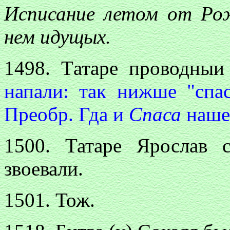
Исписание летом от Ро
нем идущых.
1498. Tатаре проводныи
напали: так нижше "спа
Преобр. Гда и
Спаса
наше
1500. Татаре Ярослав 
звоевали.
1501. Тож.