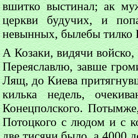
вшитко выстинал; ак му
церкви будучих, и по
невынных, былебы тилко Р
А Козаки, видячи войско, 
Переяславлю, завше громи
Лящ, до Киева притягнувш
килька недель, очеки
Конецполского. Потымже
Потоцкого с людом и с к
две тисячи было, а 4000 