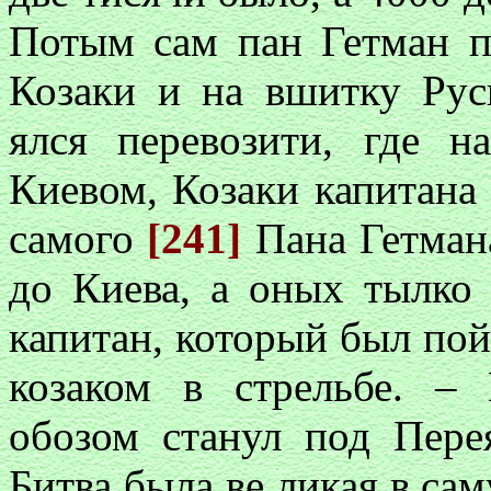
Потым сам пан Гетман п
Козаки и на вшитку Рус
ялся перевозити, где н
Киевом, Козаки капитана
самого
[241]
Пана Гетмана
до Киева, а оных тылко
капитан, который был по
козаком в стрельбе. –
обозом станул под Перея
Битва была ве ликая в са