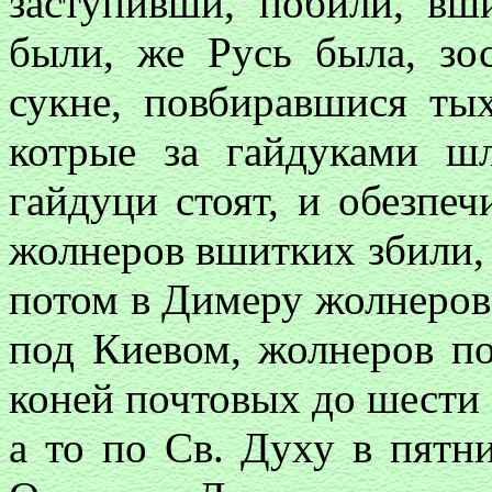
заступивши, побили, вш
были, же Русь была, зос
сукне, повбиравшися ты
котрые за гайдуками ш
гайдуци стоят, и обезпеч
жолнеров вшитких збили, 
потом в Димеру жолнеров 
под Киевом, жолнеров по
коней почтовых до шести с
а то по Св. Духу в пятн