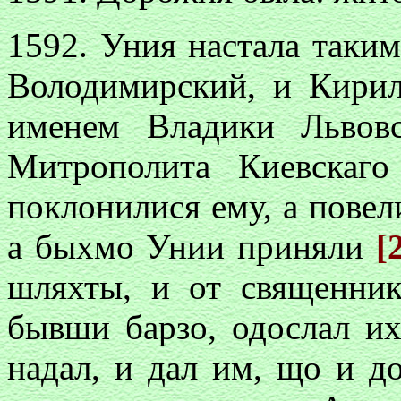
1592. Уния настала таки
Володимирский, и Кирил
именем Владики Львовс
Митрополита Киевскаг
поклонилися ему, а повел
а быхмо Унии приняли
[
шляхты, и от священни
бывши барзо, одослал и
надал, и дал им, що и д