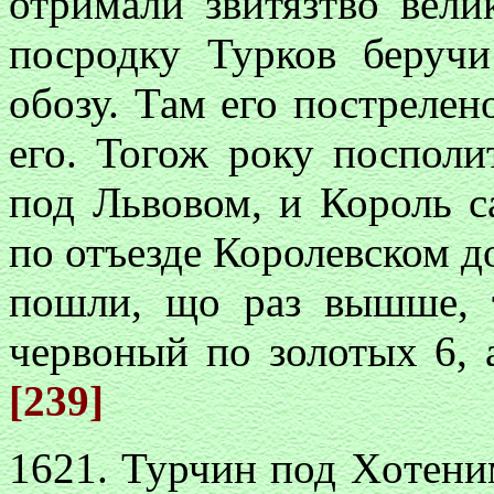
отримали звитязтво вели
посродку Турков беруч
обозу. Там его пострелен
его. Тогож року посполи
под Львовом, и Король с
по отъезде Королевском д
пошли, що раз вышше, 
червоный по золотых 6, 
[239]
1621. Турчин под Xoтени