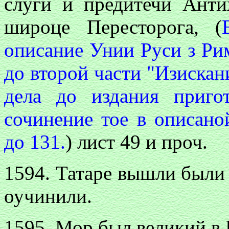
слуги и предитечи Ант
широце Пересторога, (
описание Унии Руси з Ри
до второй части "Изискан
дела до издания приго
сочинение тое в описано
до 131.
) лист 49 и проч.
1594. Татаре вышли были
оучинили.
1595. Мор был великий в