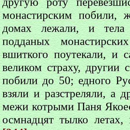
другую роту перевезши
монастирским побили, 
домах лежали, и тела
подданых монастирски
вшиткого поутекали, и 
великом страху, другии 
побили до 50; едного Ру
взяли и разстреляли, а д
межи котрыми Паня Якоес
осмнадцят тылко летах, 