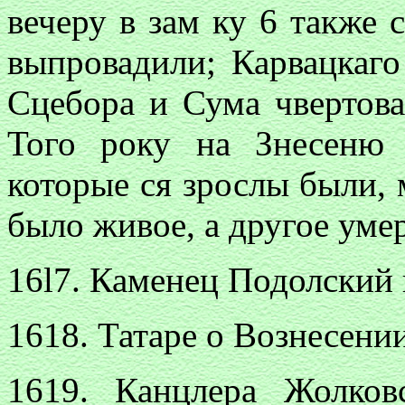
вечеру в зам ку 6 также 
выпровадили; Карвацкаго
Сцебора и Сума чвертова
Того року на Знесеню 
которые ся зрослы были, 
было живое, а другое умер
16l7. Каменец Подолский 
1618. Татаре о Вознесении
1619. Канцлера Жолков