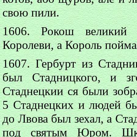
свою пили.
1606. Рокош великий
Королеви, а Король пойма
1607. Гербурт из Стадн
был Стадницкого, и з
Стаднецкии ся были зобр
5 Стаднецких и людей бы
до Лвова был зехал, а Ста
под святым Юром. Шк