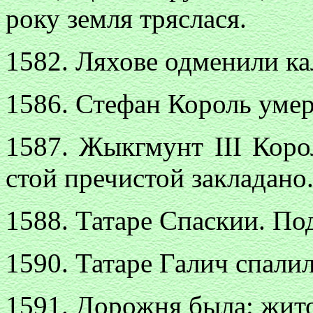
року земля тряслася.
1582. Ляхове одменили ка
1586. Стефан Король умер
1587. Жыкгмунт III Коро
стой пречистой закладано
1588. Татаре Спаскии. По
1590. Татаре Галич спалил
1591. Дорожня была: жито